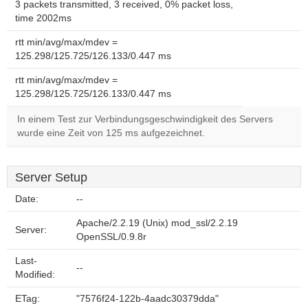
3 packets transmitted, 3 received, 0% packet loss,
time 2002ms
rtt min/avg/max/mdev =
125.298/125.725/126.133/0.447 ms
rtt min/avg/max/mdev =
125.298/125.725/126.133/0.447 ms
In einem Test zur Verbindungsgeschwindigkeit des Servers
wurde eine Zeit von 125 ms aufgezeichnet.
Server Setup
Date:
--
Apache/2.2.19 (Unix) mod_ssl/2.2.19
Server:
OpenSSL/0.9.8r
Last-
--
Modified:
ETag:
"7576f24-122b-4aadc30379dda"