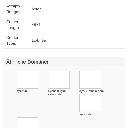
Accept-
bytes
Ranges:
Content-
4651
Length:
Content-
text/html
Type:
Ähnliche Domänen
ayntr.de
aynur-dugun-
aynur-music.com
salonu.de
aynur.de