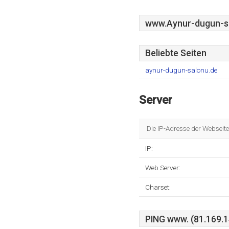
www.Aynur-dugun-s
Beliebte Seiten
aynur-dugun-salonu.de
Server
Die IP-Adresse der Webseit
IP:
Web Server:
Charset:
PING www. (81.169.14