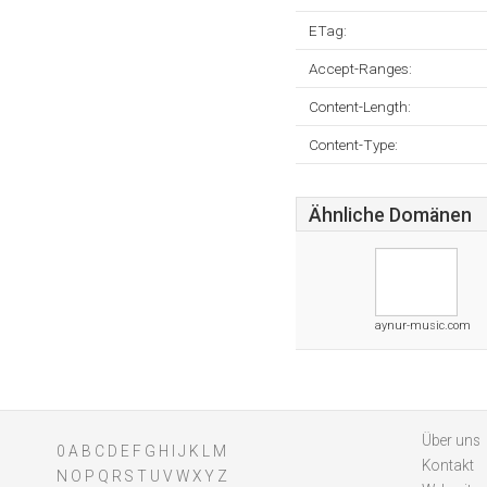
ETag:
Accept-Ranges:
Content-Length:
Content-Type:
Ähnliche Domänen
aynur-music.com
Über uns
0
A
B
C
D
E
F
G
H
I
J
K
L
M
Kontakt
N
O
P
Q
R
S
T
U
V
W
X
Y
Z