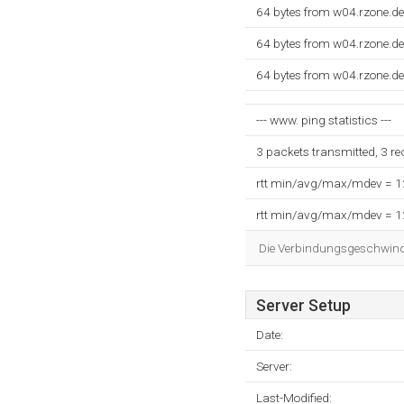
64 bytes from w04.rzone.d
64 bytes from w04.rzone.d
64 bytes from w04.rzone.d
--- www. ping statistics ---
3 packets transmitted, 3 r
rtt min/avg/max/mdev = 
rtt min/avg/max/mdev = 
Die Verbindungsgeschwindig
Server Setup
Date:
Server:
Last-Modified: