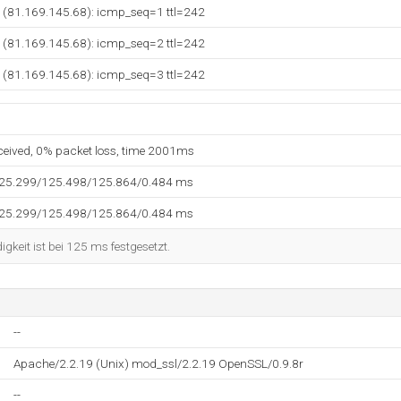
e (81.169.145.68): icmp_seq=1 ttl=242
e (81.169.145.68): icmp_seq=2 ttl=242
e (81.169.145.68): icmp_seq=3 ttl=242
eceived, 0% packet loss, time 2001ms
125.299/125.498/125.864/0.484 ms
125.299/125.498/125.864/0.484 ms
keit ist bei 125 ms festgesetzt.
--
Apache/2.2.19 (Unix) mod_ssl/2.2.19 OpenSSL/0.9.8r
--