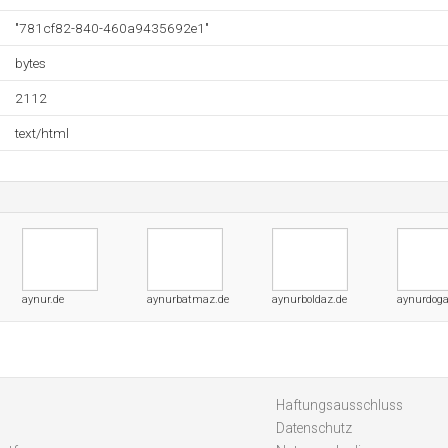
"781cf82-840-460a9435692e1"
bytes
2112
text/html
aynur.de
aynurbatmaz.de
aynurboldaz.de
aynurdoga
Haftungsausschluss
Datenschutz