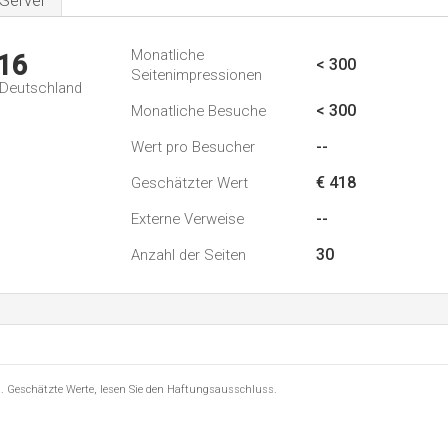
Server
Monatliche
16
< 300
Seitenimpressionen
n Deutschland
< 300
Monatliche Besuche
--
Wert pro Besucher
€ 418
Geschätzter Wert
--
Externe Verweise
30
Anzahl der Seiten
8 . Geschätzte Werte, lesen Sie den Haftungsausschluss.