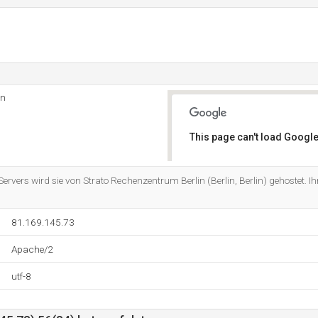
in
This page can't load Google
Do you own this website?
rvers wird sie von Strato Rechenzentrum Berlin (Berlin, Berlin) gehostet. Ihr
81.169.145.73
Apache/2
utf-8