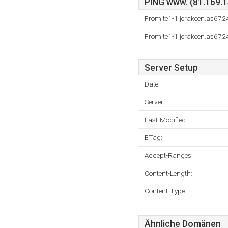
PING www. (81.169.14
From te1-1.jerakeen.as6724
From te1-1.jerakeen.as6724
Server Setup
Date:
Server:
Last-Modified:
ETag:
Accept-Ranges:
Content-Length:
Content-Type:
Ähnliche Domänen