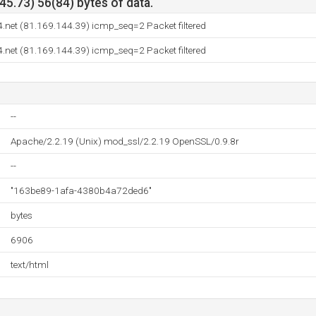
5.73) 56(84) bytes of data.
.net (81.169.144.39) icmp_seq=2 Packet filtered
.net (81.169.144.39) icmp_seq=2 Packet filtered
--
Apache/2.2.19 (Unix) mod_ssl/2.2.19 OpenSSL/0.9.8r
--
"163be89-1afa-4380b4a72ded6"
bytes
6906
text/html