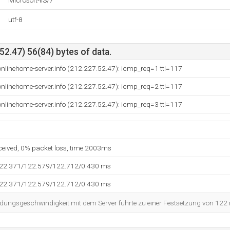
Microsoft-IIS/7
utf-8
2.47) 56(84) bytes of data.
nlinehome-server.info (212.227.52.47): icmp_req=1 ttl=117
nlinehome-server.info (212.227.52.47): icmp_req=2 ttl=117
nlinehome-server.info (212.227.52.47): icmp_req=3 ttl=117
eceived, 0% packet loss, time 2003ms
122.371/122.579/122.712/0.430 ms
122.371/122.579/122.712/0.430 ms
dungsgeschwindigkeit mit dem Server führte zu einer Festsetzung von 122