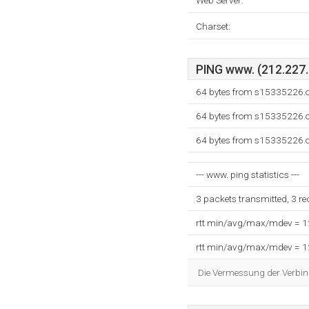
Web Server:
Charset:
PING www. (212.227.5
64 bytes from s15335226.o
64 bytes from s15335226.o
64 bytes from s15335226.o
--- www. ping statistics ---
3 packets transmitted, 3 r
rtt min/avg/max/mdev = 
rtt min/avg/max/mdev = 
Die Vermessung der Verbin