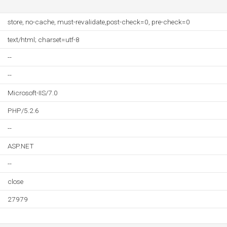
store, no-cache, must-revalidate,post-check=0, pre-check=0
text/html; charset=utf-8
--
--
Microsoft-IIS/7.0
PHP/5.2.6
--
ASP.NET
--
close
27979