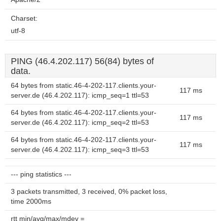
Charset:
utf-8
PING (46.4.202.117) 56(84) bytes of
data.
64 bytes from static.46-4-202-117.clients.your-
117 ms
server.de (46.4.202.117): icmp_seq=1 ttl=53
64 bytes from static.46-4-202-117.clients.your-
117 ms
server.de (46.4.202.117): icmp_seq=2 ttl=53
64 bytes from static.46-4-202-117.clients.your-
117 ms
server.de (46.4.202.117): icmp_seq=3 ttl=53
--- ping statistics ---
3 packets transmitted, 3 received, 0% packet loss,
time 2000ms
rtt min/avg/max/mdev =