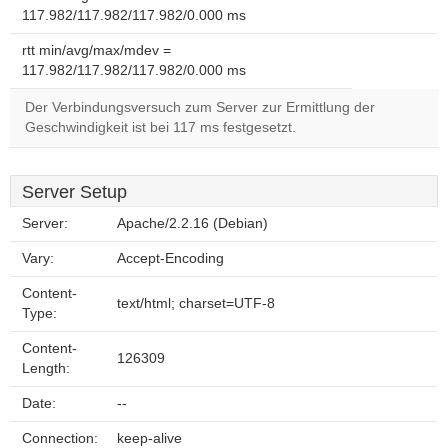
117.982/117.982/117.982/0.000 ms
rtt min/avg/max/mdev =
117.982/117.982/117.982/0.000 ms
Der Verbindungsversuch zum Server zur Ermittlung der
Geschwindigkeit ist bei 117 ms festgesetzt.
Server Setup
Server:
Apache/2.2.16 (Debian)
Vary:
Accept-Encoding
Content-
text/html; charset=UTF-8
Type:
Content-
126309
Length:
Date:
--
Connection:
keep-alive