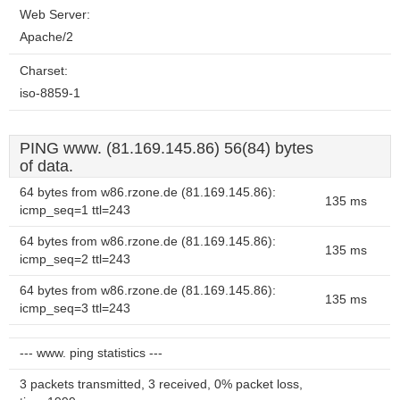
Web Server:
Apache/2
Charset:
iso-8859-1
PING www. (81.169.145.86) 56(84) bytes
of data.
64 bytes from w86.rzone.de (81.169.145.86):
135 ms
icmp_seq=1 ttl=243
64 bytes from w86.rzone.de (81.169.145.86):
135 ms
icmp_seq=2 ttl=243
64 bytes from w86.rzone.de (81.169.145.86):
135 ms
icmp_seq=3 ttl=243
--- www. ping statistics ---
3 packets transmitted, 3 received, 0% packet loss,