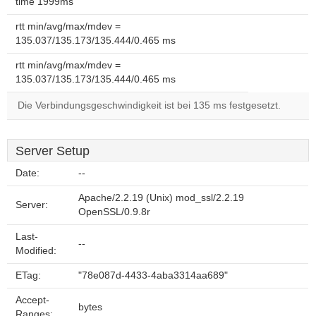
time 1999ms
rtt min/avg/max/mdev =
135.037/135.173/135.444/0.465 ms
rtt min/avg/max/mdev =
135.037/135.173/135.444/0.465 ms
Die Verbindungsgeschwindigkeit ist bei 135 ms festgesetzt.
Server Setup
Date:
--
Apache/2.2.19 (Unix) mod_ssl/2.2.19
Server:
OpenSSL/0.9.8r
Last-
--
Modified:
ETag:
"78e087d-4433-4aba3314aa689"
Accept-
bytes
Ranges: