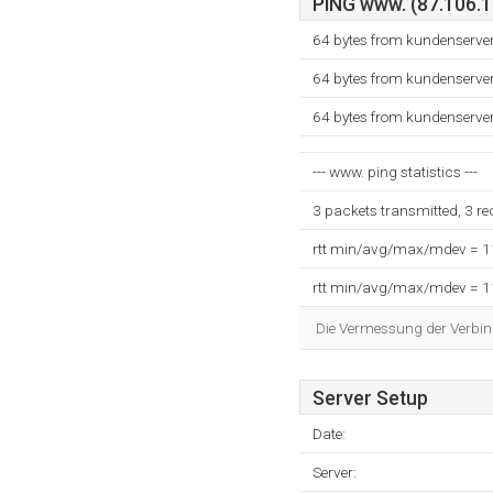
PING www. (87.106.15
64 bytes from kundenserve
64 bytes from kundenserve
64 bytes from kundenserve
--- www. ping statistics ---
3 packets transmitted, 3 r
rtt min/avg/max/mdev = 
rtt min/avg/max/mdev = 
Die Vermessung der Verbin
Server Setup
Date:
Server: