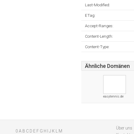
Last-Modified:
ETag:
Accept-Ranges:
Content-Length:
Content-Type:
Ähnliche Domänen
easytennis.de
Über uns
0
A
B
C
D
E
F
G
H
I
J
K
L
M