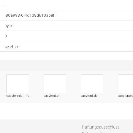
--
"80a993-0-4d138d610ab8f"
bytes
0
text/html
easytennis.info
easytent.ch
easytent.de
easyteppi
Haftungsausschluss