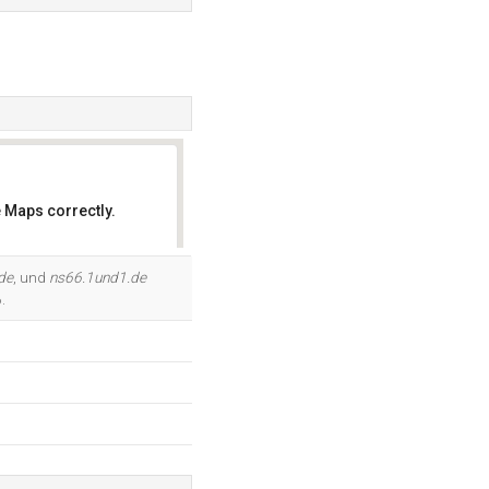
 Maps correctly.
OK
de
, und
ns66.1und1.de
.