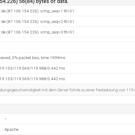
4.226) 56(84) bytes of data.
r.de (87.106.154.226): icmp_seq=1 ttl=51
r.de (87.106.154.226): icmp_seq=2 ttl=51
r.de (87.106.154.226): icmp_seq=3 ttl=51
eceived, 0% packet loss, time 1999ms
119.153/119.569/119.988/0.442 ms
119.153/119.569/119.988/0.442 ms
dungsgeschwindigkeit mit dem Server führte zu einer Festsetzung von 119
--
Apache