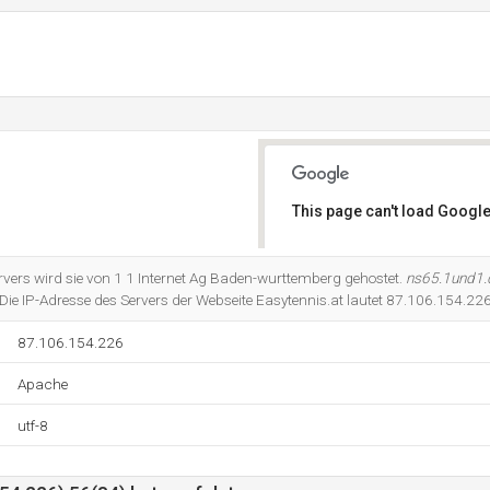
This page can't load Google
Do you own this website?
vers wird sie von 1 1 Internet Ag Baden-wurttemberg gehostet.
ns65.1und1.
Die IP-Adresse des Servers der Webseite Easytennis.at lautet 87.106.154.226
87.106.154.226
Apache
utf-8