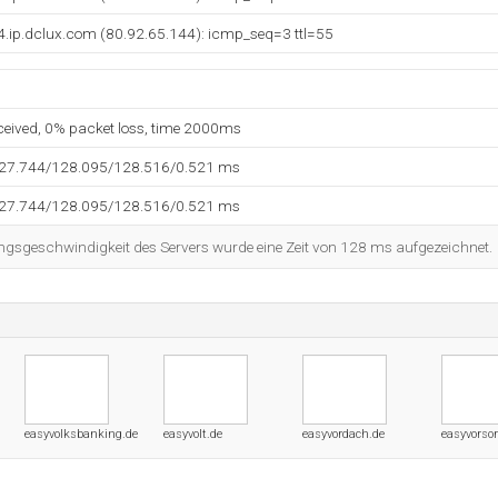
4.ip.dclux.com (80.92.65.144): icmp_seq=3 ttl=55
eceived, 0% packet loss, time 2000ms
127.744/128.095/128.516/0.521 ms
127.744/128.095/128.516/0.521 ms
ngsgeschwindigkeit des Servers wurde eine Zeit von 128 ms aufgezeichnet.
easyvolksbanking.de
easyvolt.de
easyvordach.de
easyvorsor