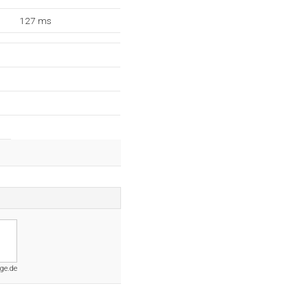
127 ms
ge.de