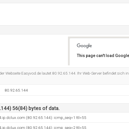
This page can't load Google
Do you own this website?
der Webseite Easyvod.de lautet 80.92.65.144. Ihr Web-Server befindet sich i
80.92.65.144
144) 56(84) bytes of data.
4.ip.dclux.com (80.92.65.144): icmp_seq=1 ttl=55
4.ip.dclux.com (80.92.65.144): icmp_seq=2 ttl=55