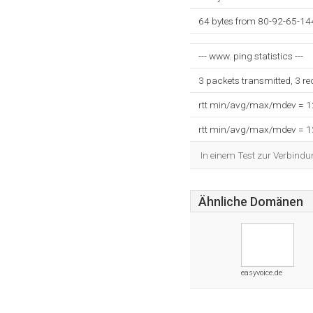
64 bytes from 80-92-65-14
--- www. ping statistics ---
3 packets transmitted, 3 r
rtt min/avg/max/mdev = 
rtt min/avg/max/mdev = 
In einem Test zur Verbindu
Ähnliche Domänen
easyvoice.de