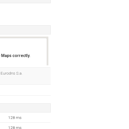
 Maps correctly.
OK
n Eurodns S.a.
128 ms
128 ms