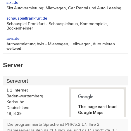
sixt.de
Sixt Autovermietung: Mietwagen, Car Rental und Auto Leasing
schauspielfrankfurt.de
Schauspiel Frankfurt - Schauspielhaus, Kammerspiele,
Bockenheimer
avis.de
Autovermietung Avis - Mietwagen, Leihwagen, Auto mieten
weltweit
Server
Serverort
1 1 Internet
Baden-wurttemberg
Karlsruhe
This page can't load
Deutschland
Google Maps
49, 8.39
correctly.
Die programmierte Sprache ist PHP/5.2.17. Ihre 2
Nameserver lauten
ns38.1und1.de
, und
ns37.1und1.de
. 1 1