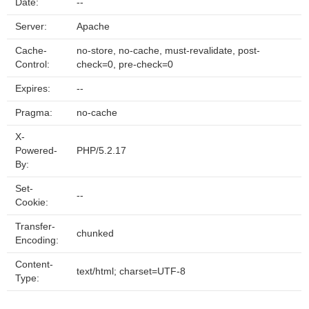
Date:
--
Server:
Apache
Cache-
no-store, no-cache, must-revalidate, post-
Control:
check=0, pre-check=0
Expires:
--
Pragma:
no-cache
X-
Powered-
PHP/5.2.17
By:
Set-
--
Cookie:
Transfer-
chunked
Encoding:
Content-
text/html; charset=UTF-8
Type: