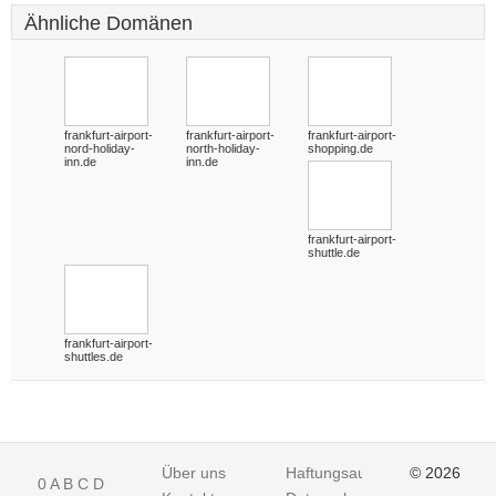
Ähnliche Domänen
frankfurt-airport-
frankfurt-airport-
frankfurt-airport-
nord-holiday-
north-holiday-
shopping.de
inn.de
inn.de
frankfurt-airport-
shuttle.de
frankfurt-airport-
shuttles.de
Über uns
Haftungsausschluss
© 2026
0
A
B
C
D