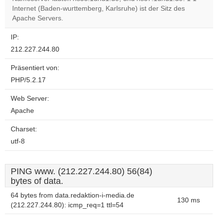
Do you
OK
Internet (Baden-wurttemberg, Karlsruhe) ist der Sitz des
own this
website?
Apache Servers.
IP:
212.227.244.80
Präsentiert von:
PHP/5.2.17
Web Server:
Apache
Charset:
utf-8
PING www. (212.227.244.80) 56(84)
bytes of data.
64 bytes from data.redaktion-i-media.de
130 ms
(212.227.244.80): icmp_req=1 ttl=54