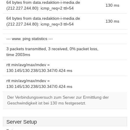
64 bytes from data.redaktion-i-media.de
130 ms
(212.227.244.80): icmp_req=2 ttl=54
64 bytes from data.redaktion-i-media.de
130 ms
(212.227.244.80): icmp_req=3 ttl=54
--- www. ping statistics ---
3 packets transmitted, 3 received, 0% packet loss,
time 2003ms
rtt min/avg/max/mdev =
130.145/130.238/130.347/0.424 ms
rtt min/avg/max/mdev =
130.145/130.238/130.347/0.424 ms
Der Verbindungsversuch zum Server zur Ermittlung der
Geschwindigkeit ist bei 130 ms festgesetzt.
Server Setup