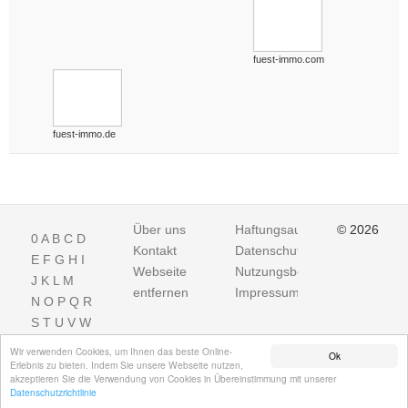
fuest-immo.com
fuest-immo.de
Über uns
Haftungsausschluss
© 2026
0
A
B
C
D
Kontakt
Datenschutz
E
F
G
H
I
Webseite
Nutzungsbedingungen
J
K
L
M
entfernen
Impressum
N
O
P
Q
R
S
T
U
V
W
X
Y
Z
Wir verwenden Cookies, um Ihnen das beste Online-
Ok
Erlebnis zu bieten. Indem Sie unsere Webseite nutzen,
akzeptieren Sie die Verwendung von Cookies in Übereinstimmung mit unserer
Datenschutzrichtlinie