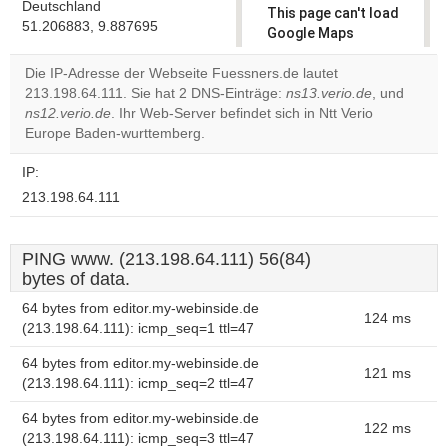
Deutschland
This page can't load
51.206883, 9.887695
Google Maps
correctly.
Die IP-Adresse der Webseite Fuessners.de lautet
213.198.64.111. Sie hat 2 DNS-Einträge:
ns13.verio.de
, und
Do you
OK
ns12.verio.de
. Ihr Web-Server befindet sich in Ntt Verio
own this
website?
Europe Baden-wurttemberg.
IP:
213.198.64.111
PING www. (213.198.64.111) 56(84)
bytes of data.
64 bytes from editor.my-webinside.de
124 ms
(213.198.64.111): icmp_seq=1 ttl=47
64 bytes from editor.my-webinside.de
121 ms
(213.198.64.111): icmp_seq=2 ttl=47
64 bytes from editor.my-webinside.de
122 ms
(213.198.64.111): icmp_seq=3 ttl=47