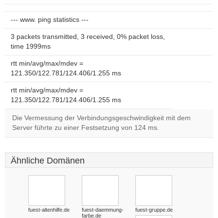
--- www. ping statistics ---
3 packets transmitted, 3 received, 0% packet loss,
time 1999ms
rtt min/avg/max/mdev =
121.350/122.781/124.406/1.255 ms
rtt min/avg/max/mdev =
121.350/122.781/124.406/1.255 ms
Die Vermessung der Verbindungsgeschwindigkeit mit dem
Server führte zu einer Festsetzung von 124 ms.
Ähnliche Domänen
fuest-altenhilfe.de
fuest-daemmung-
fuest-gruppe.de
farbe.de