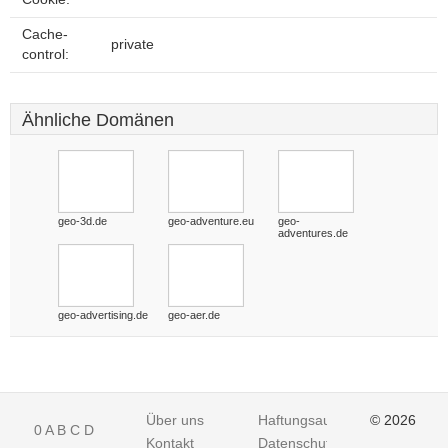
Cache-
private
control:
Ähnliche Domänen
geo-3d.de
geo-adventure.eu
geo-
adventures.de
geo-advertising.de
geo-aer.de
Über uns
Haftungsausschluss
© 2026
0
A
B
C
D
Kontakt
Datenschutz