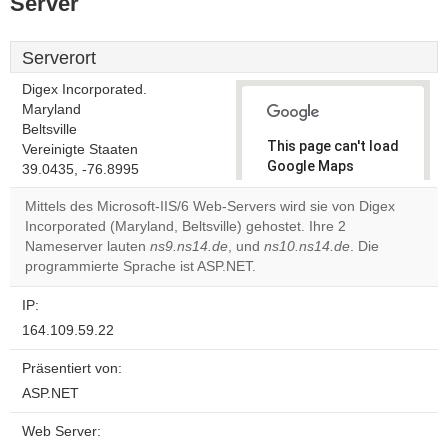
Server
Serverort
Digex Incorporated.
Maryland
Beltsville
This page can't load
Vereinigte Staaten
Google Maps
39.0435, -76.8995
correctly.
Mittels des Microsoft-IIS/6 Web-Servers wird sie von Digex
Incorporated (Maryland, Beltsville) gehostet. Ihre 2
Do you
OK
Nameserver lauten
ns9.ns14.de
, und
ns10.ns14.de
own this
. Die
website?
programmierte Sprache ist ASP.NET.
IP:
164.109.59.22
Präsentiert von:
ASP.NET
Web Server: