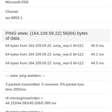
Microsoft-IIS/6
Charset:
iso-8859-1
PING www. (164.109.59.22) 56(84) bytes
of data.
64 bytes from 164.109.59.22: icmp_req=1 ttl=112
45.0 ms
64 bytes from 164.109.59.22: icmp_req=2 ttl=112
44.1 ms
64 bytes from 164.109.59.22: icmp_req=3 ttl=112
44.5 ms
--- www. ping statistics ---
3 packets transmitted, 3 received, 0% packet loss,
time 2002ms
rtt min/avg/max/mdev =
44.153/44.583/45.036/0.399 ms
rtt min/avg/max/mdev =