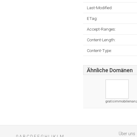
Last-Modified:
ETag:
Accept-Ranges:
Content-Length:
Content-Type:
Ähnliche Domänen
gratisimmobilienanz
Über uns
0
A
B
C
D
E
F
G
H
I
J
K
L
M