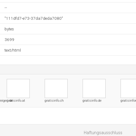
--
"111dfd7-e73-37da7deda7080"
bytes
3699
text/html
eigen.de
gratisinfo.at
gratisinfo.ch
gratisinfo.de
gratisinfo
Haftungsausschluss