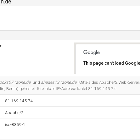
en.de
in
This page can't load Google
Do you own this website?
ocks07.rzone.de
, und
shades13.rzone.de
. Mittels des Apache/2 Web-Servers
n, Berlin) gehostet. Ihre lokale IP-Adresse lautet 81.169.145.74.
81.169.145.74
Apache/2
iso-8859-1