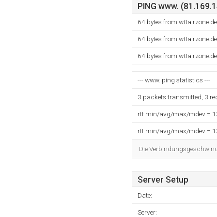
PING www. (81.169.14
64 bytes from w0a.rzone.d
64 bytes from w0a.rzone.d
64 bytes from w0a.rzone.d
--- www. ping statistics ---
3 packets transmitted, 3 r
rtt min/avg/max/mdev = 
rtt min/avg/max/mdev = 
Die Verbindungsgeschwindig
Server Setup
Date:
Server: