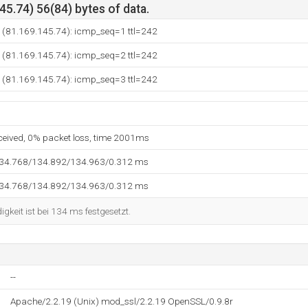
5.74) 56(84) bytes of data.
e (81.169.145.74): icmp_seq=1 ttl=242
e (81.169.145.74): icmp_seq=2 ttl=242
e (81.169.145.74): icmp_seq=3 ttl=242
eceived, 0% packet loss, time 2001ms
134.768/134.892/134.963/0.312 ms
134.768/134.892/134.963/0.312 ms
keit ist bei 134 ms festgesetzt.
--
Apache/2.2.19 (Unix) mod_ssl/2.2.19 OpenSSL/0.9.8r