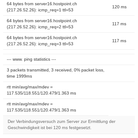
64 bytes from server16.hostpoint.ch
120 ms
(217.26.52.26): icmp_req=1 ttl=53
64 bytes from server16.hostpoint.ch
117 ms
(217.26.52.26): icmp_req=2 ttl=53
64 bytes from server16.hostpoint.ch
117 ms
(217.26.52.26): icmp_req=3 ttl=53
--- www. ping statistics ---
3 packets transmitted, 3 received, 0% packet loss,
time 1999ms
rtt min/avg/max/mdev =
117.535/118.551/120.479/1.363 ms
rtt min/avg/max/mdev =
117.535/118.551/120.479/1.363 ms
Der Verbindungsversuch zum Server zur Ermittlung der
Geschwindigkeit ist bei 120 ms festgesetzt.