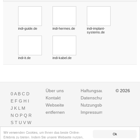
indi-guide.de
indi-hermes.de
indi-implant-
systems.de
indi-it.de
indi-kabel.de
Über uns
Haftungsausschluss
© 2026
0
A
B
C
D
Kontakt
Datenschutz
E
F
G
H
I
Webseite
Nutzungsbedingungen
J
K
L
M
entfernen
Impressum
N
O
P
Q
R
S
T
U
V
W
X
Y
Z
Wir verwenden Cookies, um Ihnen das beste Online-
Ok
Erlebnis zu bieten. Indem Sie unsere Webseite nutzen,