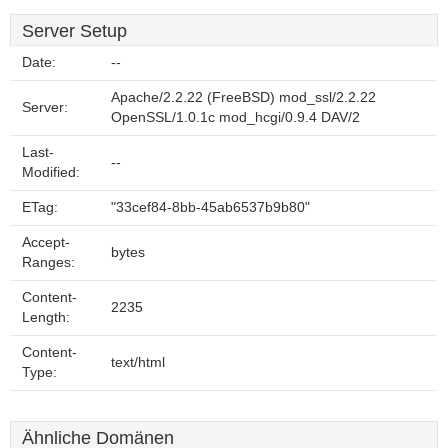
Server Setup
Date:
--
Apache/2.2.22 (FreeBSD) mod_ssl/2.2.22
Server:
OpenSSL/1.0.1c mod_hcgi/0.9.4 DAV/2
Last-
--
Modified:
ETag:
"33cef84-8bb-45ab6537b9b80"
Accept-
bytes
Ranges:
Content-
2235
Length:
Content-
text/html
Type:
Ähnliche Domänen