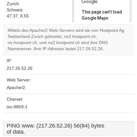
Zurich
Schweiz
This page can't load
47.37, 8.55
Google Maps
correctly.
Mittels des Apache/2 Web-Servers wird sie von Hostpoint Ag
Switzerland Zurich gehostet.
ns3.hostpoint.ch
,
Do you
OK
ns.hostpoint.ch
, und
ns2.hostpoint.ch
sind ihre DNS
own this
website?
Nameserver. Ihre IP-Adresse lautet 217.26.52.26.
IP:
217.26.52.26
Web Server:
Apache/2
Charset:
iso-8859-1
PING www. (217.26.52.26) 56(84) bytes
of data.