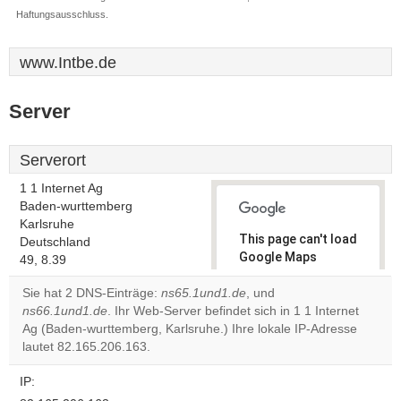
Haftungsausschluss.
www.Intbe.de
Server
Serverort
1 1 Internet Ag
Baden-wurttemberg
Karlsruhe
This page can't load
Deutschland
Google Maps
49, 8.39
correctly.
Sie hat 2 DNS-Einträge:
ns65.1und1.de
, und
ns66.1und1.de
. Ihr Web-Server befindet sich in 1 1 Internet
Do you
OK
Ag (Baden-wurttemberg, Karlsruhe.) Ihre lokale IP-Adresse
own this
website?
lautet 82.165.206.163.
IP: