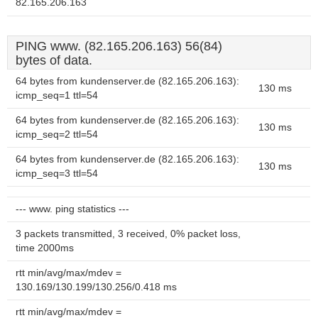
82.165.206.163
PING www. (82.165.206.163) 56(84)
bytes of data.
64 bytes from kundenserver.de (82.165.206.163):
130 ms
icmp_seq=1 ttl=54
64 bytes from kundenserver.de (82.165.206.163):
130 ms
icmp_seq=2 ttl=54
64 bytes from kundenserver.de (82.165.206.163):
130 ms
icmp_seq=3 ttl=54
--- www. ping statistics ---
3 packets transmitted, 3 received, 0% packet loss,
time 2000ms
rtt min/avg/max/mdev =
130.169/130.199/130.256/0.418 ms
rtt min/avg/max/mdev =