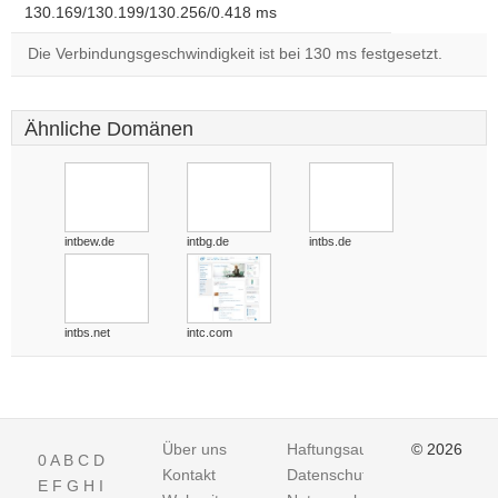
130.169/130.199/130.256/0.418 ms
Die Verbindungsgeschwindigkeit ist bei 130 ms festgesetzt.
Ähnliche Domänen
intbew.de
intbg.de
intbs.de
intbs.net
intc.com
Über uns
Haftungsausschluss
© 2026
0
A
B
C
D
Kontakt
Datenschutz
E
F
G
H
I