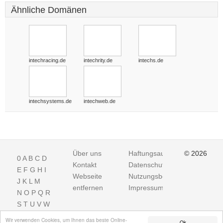
Ähnliche Domänen
intechracing.de
intechrity.de
intechs.de
intechsystems.de
intechweb.de
Über uns
Haftungsausschluss
© 2026
0
A
B
C
D
Kontakt
Datenschutz
E
F
G
H
I
Webseite
Nutzungsbedingungen
J
K
L
M
entfernen
Impressum
N
O
P
Q
R
S
T
U
V
W
X
Y
Z
Wir verwenden Cookies, um Ihnen das beste Online-
Ok