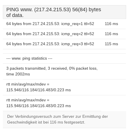
PING www. (217.24.215.53) 56(84) bytes
of data.
64 bytes from 217.24.215.53: icmp_req=1 ttl=52
116 ms
64 bytes from 217.24.215.53: icmp_req=2 ttl=52
116 ms
64 bytes from 217.24.215.53: icmp_req=3 ttl=52
115 ms
--- www. ping statistics ---
3 packets transmitted, 3 received, 0% packet loss,
time 2002ms
rtt min/avg/max/mdev =
115.946/116.184/116.483/0.223 ms
rtt min/avg/max/mdev =
115.946/116.184/116.483/0.223 ms
Der Verbindungsversuch zum Server zur Ermittlung der
Geschwindigkeit ist bei 116 ms festgesetzt.