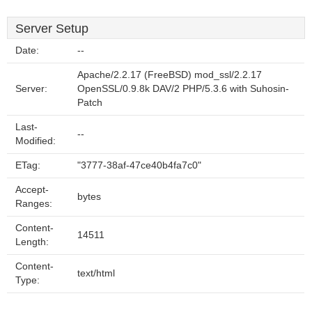
Server Setup
Date:
--
Apache/2.2.17 (FreeBSD) mod_ssl/2.2.17
Server:
OpenSSL/0.9.8k DAV/2 PHP/5.3.6 with Suhosin-
Patch
Last-
--
Modified:
ETag:
"3777-38af-47ce40b4fa7c0"
Accept-
bytes
Ranges:
Content-
14511
Length:
Content-
text/html
Type: