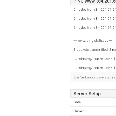
PING www. (84.201.61
64 bytes from 84.201.61.2
64 bytes from 84.201.61.2
64 bytes from 84.201.61.2
--- www. ping statistics ---
3 packets transmitted, 3 r
rtt min/avg/max/mdev = 
rtt min/avg/max/mdev = 
Der Verbindungsversuch zum
Server Setup
Date:
Server: