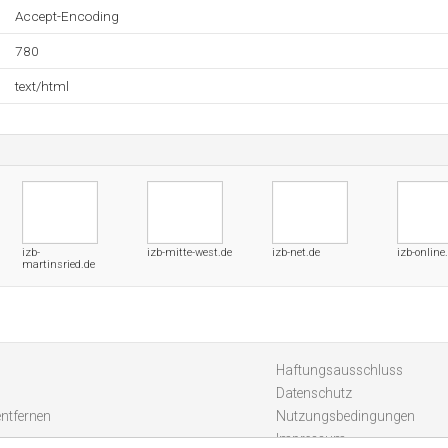
Accept-Encoding
780
text/html
izb-
izb-mitte-west.de
izb-net.de
izb-onlin
martinsried.de
Haftungsausschluss
Datenschutz
entfernen
Nutzungsbedingungen
Impressum