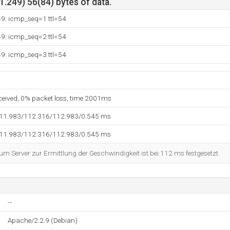
.249) 56(84) bytes of data.
49: icmp_seq=1 ttl=54
49: icmp_seq=2 ttl=54
49: icmp_seq=3 ttl=54
eceived, 0% packet loss, time 2001ms
111.983/112.316/112.983/0.545 ms
111.983/112.316/112.983/0.545 ms
 Server zur Ermittlung der Geschwindigkeit ist bei 112 ms festgesetzt.
--
Apache/2.2.9 (Debian)