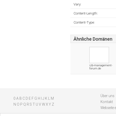
Vary:
Content-Length:
Content-Type:
Ähnliche Domänen
izb-management-
forum.de
Über uns
0
A
B
C
D
E
F
G
H
I
J
K
L
M
Kontakt
N
O
P
Q
R
S
T
U
V
W
X
Y
Z
Webseite 