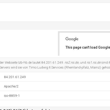
This page can't load Google
Do you own this website?
 der Webseite Izb-hb.de lautet 84.201.61.249.
ns2.ns.de
, und
ns1.ns.de
sind 
ervers wird sie von Timo Ludwig It Services (Rheinland-pfalz, Mainz) gehos
84.201.61.249
Apache/2
iso-8859-1