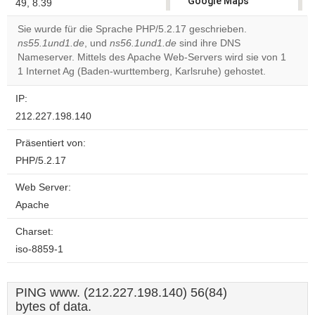
Google Maps
49, 8.39
correctly.
Sie wurde für die Sprache PHP/5.2.17 geschrieben.
ns55.1und1.de
, und
ns56.1und1.de
sind ihre DNS
Do you
OK
Nameserver. Mittels des Apache Web-Servers wird sie von 1
own this
website?
1 Internet Ag (Baden-wurttemberg, Karlsruhe) gehostet.
IP:
212.227.198.140
Präsentiert von:
PHP/5.2.17
Web Server:
Apache
Charset:
iso-8859-1
PING www. (212.227.198.140) 56(84)
bytes of data.