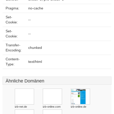
Pragma:
no-cache
Set-
--
Cookie:
Set-
--
Cookie:
Transfer-
chunked
Encoding:
Content-
text/html
Type:
Ähnliche Domänen
izb-net.de
izb-online.com
izb-online.de