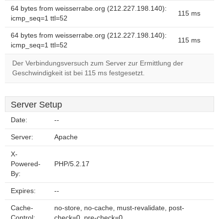
64 bytes from weisserrabe.org (212.227.198.140):
115 ms
icmp_seq=1 ttl=52
64 bytes from weisserrabe.org (212.227.198.140):
115 ms
icmp_seq=1 ttl=52
Der Verbindungsversuch zum Server zur Ermittlung der
Geschwindigkeit ist bei 115 ms festgesetzt.
Server Setup
Date:
--
Server:
Apache
X-
Powered-
PHP/5.2.17
By:
Expires:
--
Cache-
no-store, no-cache, must-revalidate, post-
Control:
check=0, pre-check=0