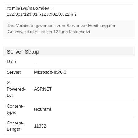
rtt min/avg/max/mdev =
122.981/123.314/123.982/0.622 ms
Der Verbindungsversuch zum Server zur Ermittlung der
Geschwindigkeit ist bei 122 ms festgesetzt.
Server Setup
Date:
--
Server:
Microsoft-IIS/6.0
X-
Powered-
ASP.NET
By:
Content-
text/html
type:
Content-
11352
Length: