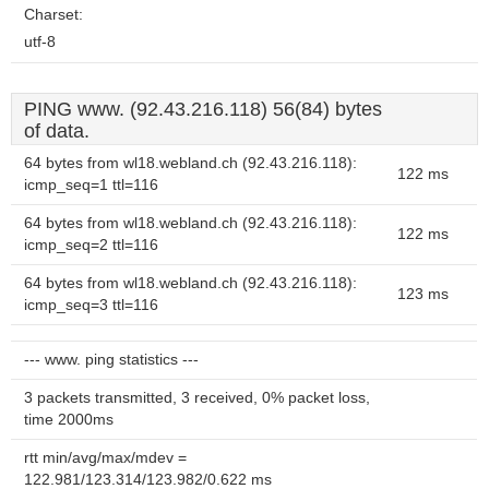
Charset:
utf-8
PING www. (92.43.216.118) 56(84) bytes
of data.
64 bytes from wl18.webland.ch (92.43.216.118):
122 ms
icmp_seq=1 ttl=116
64 bytes from wl18.webland.ch (92.43.216.118):
122 ms
icmp_seq=2 ttl=116
64 bytes from wl18.webland.ch (92.43.216.118):
123 ms
icmp_seq=3 ttl=116
--- www. ping statistics ---
3 packets transmitted, 3 received, 0% packet loss,
time 2000ms
rtt min/avg/max/mdev =
122.981/123.314/123.982/0.622 ms