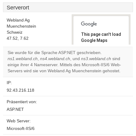
Serverort
Webland Ag
Muenchenstein
Schweiz
This page can't load
47.52, 7.62
Google Maps
correctly.
Sie wurde für die Sprache ASP.NET geschrieben.
ns1.webland.ch
,
ns4.webland.ch
, und
ns3.webland.ch
sind
Do you
OK
einige ihrer 4 Nameserver. Mittels des Microsoft-IIS/6 Web-
own this
website?
Servers wird sie von Webland Ag Muenchenstein gehostet.
IP:
92.43.216.118
Präsentiert von:
ASP.NET
Web Server:
Microsoft-IIS/6