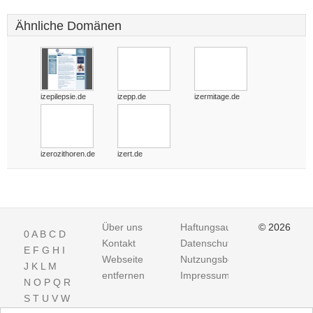
Ähnliche Domänen
izepilepsie.de
izepp.de
izermitage.de
izerozithoren.de
izert.de
Über uns
Haftungsausschluss
© 2026
0
A
B
C
D
Kontakt
Datenschutz
E
F
G
H
I
Webseite
Nutzungsbedingungen
J
K
L
M
entfernen
Impressum
N
O
P
Q
R
S
T
U
V
W