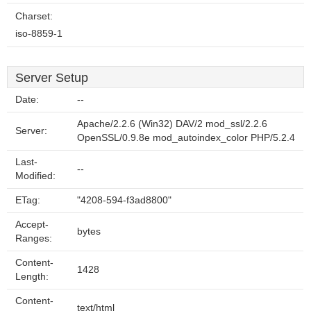
Charset:
iso-8859-1
Server Setup
Date:
--
Apache/2.2.6 (Win32) DAV/2 mod_ssl/2.2.6
Server:
OpenSSL/0.9.8e mod_autoindex_color PHP/5.2.4
Last-
--
Modified:
ETag:
"4208-594-f3ad8800"
Accept-
bytes
Ranges:
Content-
1428
Length:
Content-
text/html