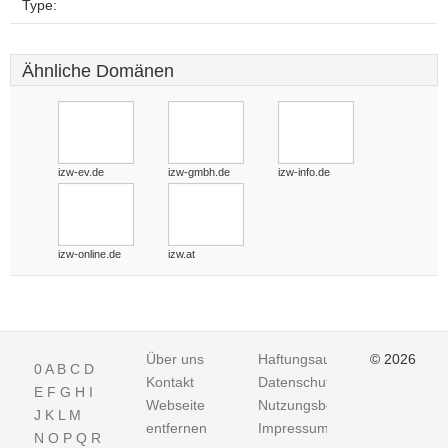
Type:
Ähnliche Domänen
izw-ev.de
izw-gmbh.de
izw-info.de
izw-online.de
izw.at
Über uns
Haftungsausschluss
© 2026
0
A
B
C
D
Kontakt
Datenschutz
E
F
G
H
I
Webseite
Nutzungsbedingungen
J
K
L
M
entfernen
Impressum
N
O
P
Q
R