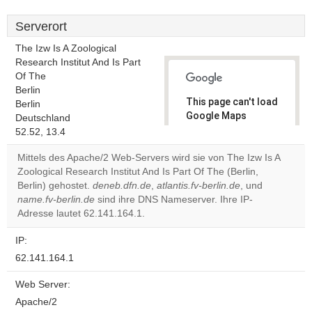
Serverort
The Izw Is A Zoological
Research Institut And Is Part
Of The
Berlin
This page can't load
Berlin
Google Maps
Deutschland
correctly.
52.52, 13.4
Mittels des Apache/2 Web-Servers wird sie von The Izw Is A
Do you
OK
Zoological Research Institut And Is Part Of The (Berlin,
own this
website?
Berlin) gehostet.
deneb.dfn.de
,
atlantis.fv-berlin.de
, und
name.fv-berlin.de
sind ihre DNS Nameserver. Ihre IP-
Adresse lautet 62.141.164.1.
IP:
62.141.164.1
Web Server:
Apache/2