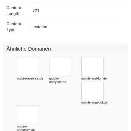
Content-
721
Length:
Content-
text/html
Type:
Ähnliche Domänen
mobile-analysis.de
mobile-
mobile-and-fun.de
analytics.de
mobile-angebot.de
mobile-
angsthilfe.de