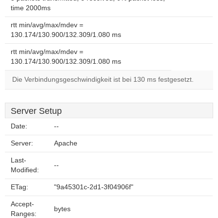
time 2000ms
rtt min/avg/max/mdev =
130.174/130.900/132.309/1.080 ms
rtt min/avg/max/mdev =
130.174/130.900/132.309/1.080 ms
Die Verbindungsgeschwindigkeit ist bei 130 ms festgesetzt.
Server Setup
Date:
--
Server:
Apache
Last-
--
Modified:
ETag:
"9a45301c-2d1-3f04906f"
Accept-
bytes
Ranges: