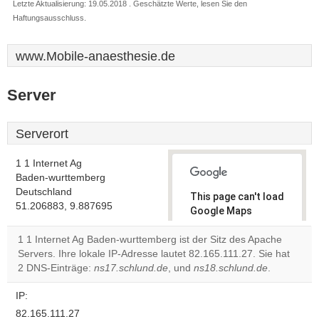
Letzte Aktualisierung: 19.05.2018 . Geschätzte Werte, lesen Sie den
Haftungsausschluss.
www.Mobile-anaesthesie.de
Server
Serverort
1 1 Internet Ag
Baden-wurttemberg
Deutschland
This page can't load
51.206883, 9.887695
Google Maps
correctly.
1 1 Internet Ag Baden-wurttemberg ist der Sitz des Apache
Servers. Ihre lokale IP-Adresse lautet 82.165.111.27. Sie hat
Do you
OK
2 DNS-Einträge:
ns17.schlund.de
, und
ns18.schlund.de
own this
.
website?
IP:
82.165.111.27