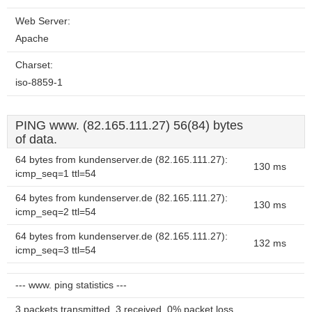
Web Server:
Apache
Charset:
iso-8859-1
PING www. (82.165.111.27) 56(84) bytes
of data.
64 bytes from kundenserver.de (82.165.111.27):
130 ms
icmp_seq=1 ttl=54
64 bytes from kundenserver.de (82.165.111.27):
130 ms
icmp_seq=2 ttl=54
64 bytes from kundenserver.de (82.165.111.27):
132 ms
icmp_seq=3 ttl=54
--- www. ping statistics ---
3 packets transmitted, 3 received, 0% packet loss,