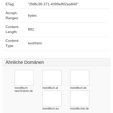
ETag:
"2fd8c38-371-4399e802ea840"
Accept-
bytes
Ranges:
Content-
881
Length:
Content-
text/html
Type:
Ähnliche Domänen
mondfisch-
mondfisch.at
mondfisch.de
tauchreisen.de
mondfisch.eu
mondfischer.de