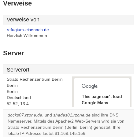
Verweise
Verweise von
refugium-eisenach.de
Herzlich Willkommen
Server
Serverort
Strato Rechenzentrum Berlin
Berlin
Berlin
This page can't load
Deutschland
Google Maps
52.52, 13.4
correctly.
docks07.rzone.de
, und
shades01.rzone.de
sind ihre DNS
Nameserver. Mittels des Apache/2 Web-Servers wird sie von
Do you
OK
Strato Rechenzentrum Berlin (Berlin, Berlin) gehostet. Ihre
own this
website?
lokale IP-Adresse lautet 81.169.145.156.