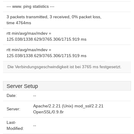
--- www. ping statistics ---
3 packets transmitted, 3 received, 0% packet loss,
time 4764ms
rtt min/avg/max/mdev =
125.038/1338.629/3765.306/1715.919 ms
rtt min/avg/max/mdev =
125.038/1338.629/3765.306/1715.919 ms
Die Verbindungsgeschwindigkeit ist bei 3765 ms festgesetzt.
Server Setup
Date:
--
Apache/2.2.21 (Unix) mod_ssl/2.2.21
Server:
OpenSSL/0.9.8r
Last-
--
Modified: