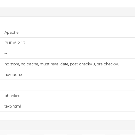
--
Apache
PHP/5.2.17
--
no-store, no-cache, must-revalidate, post-check=0, pre-check=0
no-cache
--
chunked
text/html