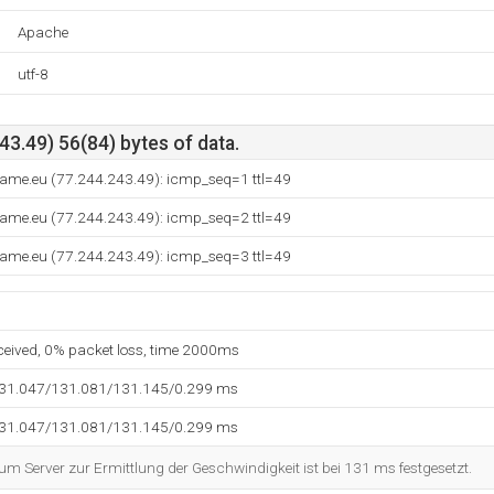
Apache
utf-8
3.49) 56(84) bytes of data.
ame.eu (77.244.243.49): icmp_seq=1 ttl=49
ame.eu (77.244.243.49): icmp_seq=2 ttl=49
ame.eu (77.244.243.49): icmp_seq=3 ttl=49
eceived, 0% packet loss, time 2000ms
131.047/131.081/131.145/0.299 ms
131.047/131.081/131.145/0.299 ms
 Server zur Ermittlung der Geschwindigkeit ist bei 131 ms festgesetzt.