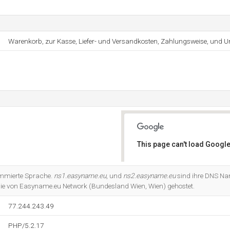
Warenkorb, zur Kasse, Liefer- und Versandkosten, Zahlungsweise, und U
This page can't load Google
Do you own this website?
ammierte Sprache.
ns1.easyname.eu
, und
ns2.easyname.eu
sind ihre DNS Nam
ie von Easyname.eu Network (Bundesland Wien, Wien) gehostet.
77.244.243.49
PHP/5.2.17