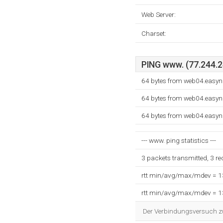
Web Server:
Charset:
PING www. (77.244.24
64 bytes from web04.easyn
64 bytes from web04.easyn
64 bytes from web04.easyn
--- www. ping statistics ---
3 packets transmitted, 3 r
rtt min/avg/max/mdev = 
rtt min/avg/max/mdev = 
Der Verbindungsversuch zum