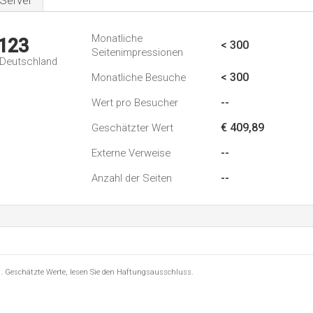
Server
Monatliche
.123
< 300
Seitenimpressionen
n Deutschland
< 300
Monatliche Besuche
--
Wert pro Besucher
€ 409,89
Geschätzter Wert
--
Externe Verweise
--
Anzahl der Seiten
8 . Geschätzte Werte, lesen Sie den Haftungsausschluss.