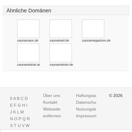
Ähnliche Domänen
saunamaus.de
saunamed.de
saunamegastore.de
saunameister.at
saunameister.de
Über uns
Haftungsausschluss
© 2026
0
A
B
C
D
Kontakt
Datenschutz
E
F
G
H
I
Webseite
Nutzungsbedingungen
J
K
L
M
entfernen
Impressum
N
O
P
Q
R
S
T
U
V
W