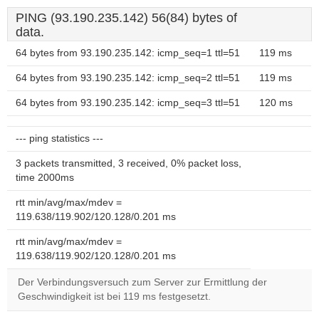
PING (93.190.235.142) 56(84) bytes of
data.
64 bytes from 93.190.235.142: icmp_seq=1 ttl=51
119 ms
64 bytes from 93.190.235.142: icmp_seq=2 ttl=51
119 ms
64 bytes from 93.190.235.142: icmp_seq=3 ttl=51
120 ms
--- ping statistics ---
3 packets transmitted, 3 received, 0% packet loss,
time 2000ms
rtt min/avg/max/mdev =
119.638/119.902/120.128/0.201 ms
rtt min/avg/max/mdev =
119.638/119.902/120.128/0.201 ms
Der Verbindungsversuch zum Server zur Ermittlung der
Geschwindigkeit ist bei 119 ms festgesetzt.