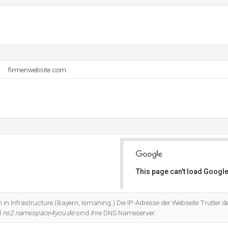
firmenwebsite.com
This page can't load Google
Do you own this website?
h in Infrastructure (Bayern, Ismaning.) Die IP-Adresse der Webseite Trutter.d
d
ns2.namespace4you.de
sind ihre DNS Nameserver.