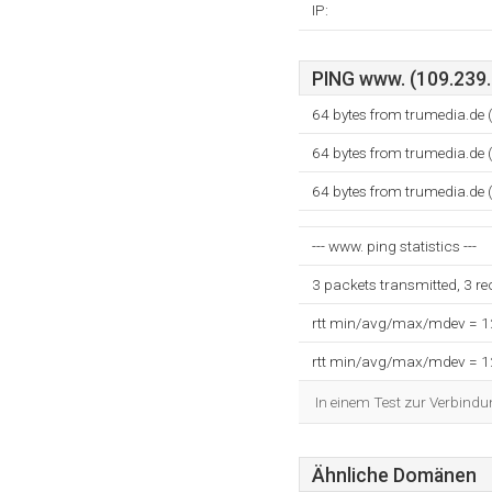
IP:
PING www. (109.239.6
64 bytes from trumedia.de 
64 bytes from trumedia.de 
64 bytes from trumedia.de 
--- www. ping statistics ---
3 packets transmitted, 3 r
rtt min/avg/max/mdev = 
rtt min/avg/max/mdev = 
In einem Test zur Verbindu
Ähnliche Domänen