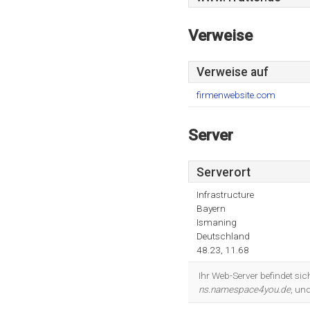
Verweise
Verweise auf
firmenwebsite.com
Server
Serverort
Infrastructure
Bayern
Ismaning
Deutschland
48.23, 11.68
Ihr Web-Server befindet sic
ns.namespace4you.de
, un