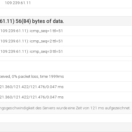
109.239.61.11
1.11) 56(84) bytes of data.
(109.239.61.11): icmp_seq=1 ttl=51
(109.239.61.11): icmp_seq=2 ttl=51
(109.239.61.11): icmp_seq=3 ttl=51
eceived, 0% packet loss, time 1999ms
121.360/121.422/121.476/0.047 ms
121.360/121.422/121.476/0.047 ms
ngsgeschwindigkeit des Servers wurde eine Zeit von 121 ms aufgezeichnet.