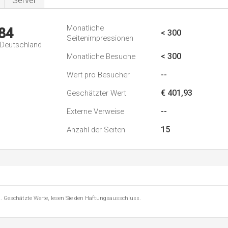
Server
Monatliche
84
< 300
Seitenimpressionen
n Deutschland
< 300
Monatliche Besuche
--
Wert pro Besucher
€ 401,93
Geschätzter Wert
--
Externe Verweise
15
Anzahl der Seiten
8 . Geschätzte Werte, lesen Sie den Haftungsausschluss.