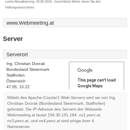
Letzte Aktualisierung: 20.05.2018 . Geschätzte Werte, lesen Sie den
Haftungsausschluss.
www.Webmeeting.at
Server
Serverort
Ing. Christian Dvorak
Bundesland Steiermark
Stallhofen
This page can't load
Österreich
Google Maps
47.05, 15.22
correctly.
Mittels des Apache-Coyote/1 Web-Servers wird sie von Ing.
Christian Dvorak (Bundesland Steiermark, Stallhofen)
Do you
OK
gehostet. Die IP-Adresse des Servers der Webseite
own this
website?
Webmeeting.at lautet 194.30.191.184.
ns1.pwrz.at
,
ns3.pwrz.at
, und
ns4.pwrz.at
sind einige ihrer 4
Nameserver.