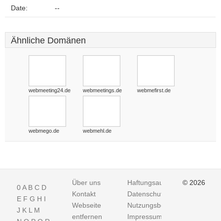
Date:
--
Ähnliche Domänen
webmeeting24.de
webmeetings.de
webmefirst.de
webmego.de
webmehl.de
Über uns
Haftungsausschluss
© 2026
0
A
B
C
D
Kontakt
Datenschutz
E
F
G
H
I
Webseite
Nutzungsbedingungen
J
K
L
M
entfernen
Impressum