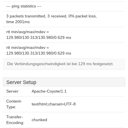
--- ping statistics ---
3 packets transmitted, 3 received, 0% packet loss,
time 2001ms
rtt min/avg/max/mdev =
129.980/130.313/130.980/0.629 ms
rtt min/avg/max/mdev =
129.980/130.313/130.980/0.629 ms
Die Verbindungsgeschwindigkeit ist bei 129 ms festgesetzt.
Server Setup
Server:
Apache-Coyote/1.1
Content-
text/html;charset=UTF-8
Type:
Transfer-
chunked
Encoding: