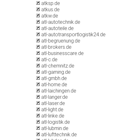
atksp.de
atkus.de
atkw.de
atl-autotechnik.de
atl-autoteile.de
atl-autotransportlogistik24.de
atl-begruenung.de
atl-brokers.de
atl-businesscare.de
atl-c.de
atl-chemnitz.de
atl-gaming.de
atl-gmbh.de
atl-home.de
atl-laichingen.de
atl-langer.de
atl-laser.de
atl-light.de
atl-linke.de
atl-logistik.de
atl-lubmin.de
atl-lufttechnik.de