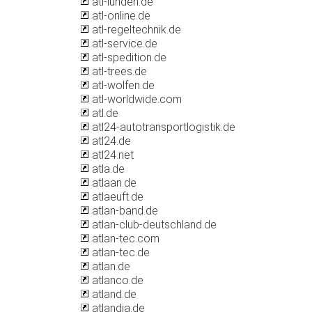
atl-luhden.de
atl-online.de
atl-regeltechnik.de
atl-service.de
atl-spedition.de
atl-trees.de
atl-wolfen.de
atl-worldwide.com
atl.de
atl24-autotransportlogistik.de
atl24.de
atl24.net
atla.de
atlaan.de
atlaeuft.de
atlan-band.de
atlan-club-deutschland.de
atlan-tec.com
atlan-tec.de
atlan.de
atlanco.de
atland.de
atlandia.de