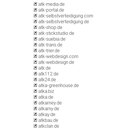
atk-media.de
atk-portal.de
atk-selbstverteidigung.com
atk-selbstverteidigung.de
atk-shop.de
atk-stickstudio.de
atk-suebia.de
atk-trans.de
atk-trier.de
atk-webdesign.com
atk-webdesign.de
atk.de
atk112.de
atk24.de
atka-greenhouse.de
atka.biz
atka.de
atkarney.de
atkarny.de
atkay.de
atkbau.de
atkclan.de