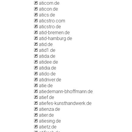
aticom.de
aticon.de
atics.de
aticstro.com
aticstro.de
atid-bremen.de
atid-hamburg.de
atid.de
atid1.de
atida.de
atidee.de
atidia.de
atido.de
atidriver.de
atie.de
atiedemann-bhoffmann.de
atief.de
atiefes-kunsthandwerk.de
atienza.de
atier.de
atiesing.de
atietz.de