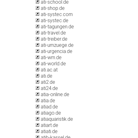
ati-school.de
ati-shop.de
ati-systec.com
ati-systec.de
ati-tagungen.de
ati-travel.de
ati-treiber.de
ati-umzuege.de
ati-urgencia.de
ati-wm.de
ati-world.de
ati.ac.at
ati.de
ati2.de
ati24.de
atia-online.de
atia.de
atiad.de
atiago.de
atiaquaristik.de
atiart.de
atiati.de
atib-kassel.de