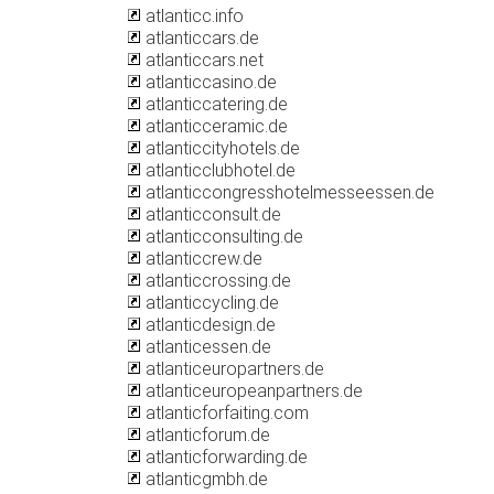
atlanticc.info
atlanticcars.de
atlanticcars.net
atlanticcasino.de
atlanticcatering.de
atlanticceramic.de
atlanticcityhotels.de
atlanticclubhotel.de
atlanticcongresshotelmesseessen.de
atlanticconsult.de
atlanticconsulting.de
atlanticcrew.de
atlanticcrossing.de
atlanticcycling.de
atlanticdesign.de
atlanticessen.de
atlanticeuropartners.de
atlanticeuropeanpartners.de
atlanticforfaiting.com
atlanticforum.de
atlanticforwarding.de
atlanticgmbh.de