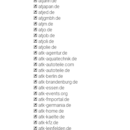
atjahn.de
atjapan.de
atjed.de
atjgmbh.de
atjm.de
atjo.de
atjob.de
atjoli.de
atjolie.de
atk-agentur.de
atk-aquatechnik.de
atk-autoteile.com
atk-autoteile.de
atk-berlin.de
atk-brandenburg.de
atk-essen.de
atk-events.org
atk-fmportal.de
atk-germania.de
atk-home.de
atk-kaelte.de
atk-kfz.de
atk-leinfelden.de