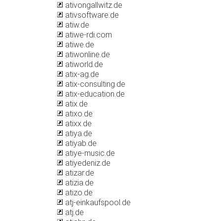
ativongallwitz.de
ativsoftware.de
atiw.de
atiwe-rdi.com
atiwe.de
atiwonline.de
atiworld.de
atix-ag.de
atix-consulting.de
atix-education.de
atix.de
atixo.de
atixx.de
atiya.de
atiyab.de
atiye-music.de
atiyedeniz.de
atizar.de
atizia.de
atizo.de
atj-einkaufspool.de
atj.de