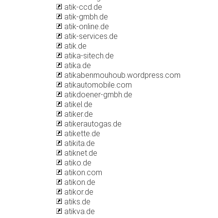
atik-ccd.de
atik-gmbh.de
atik-online.de
atik-services.de
atik.de
atika-sitech.de
atika.de
atikabenmouhoub.wordpress.com
atikautomobile.com
atikdoener-gmbh.de
atikel.de
atiker.de
atikerautogas.de
atikette.de
atikita.de
atiknet.de
atiko.de
atikon.com
atikon.de
atikor.de
atiks.de
atikva.de