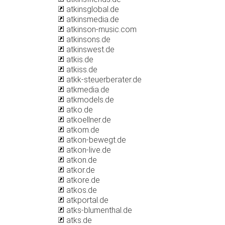
atkinsglobal.de
atkinsmedia.de
atkinson-music.com
atkinsons.de
atkinswest.de
atkis.de
atkiss.de
atkk-steuerberater.de
atkmedia.de
atkmodels.de
atko.de
atkoellner.de
atkom.de
atkon-bewegt.de
atkon-live.de
atkon.de
atkor.de
atkore.de
atkos.de
atkportal.de
atks-blumenthal.de
atks.de