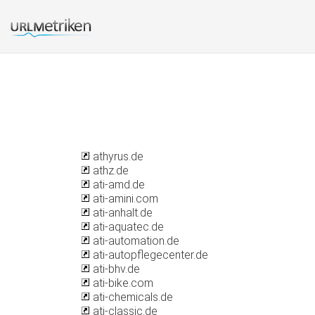
athyrus.de
athz.de
ati-amd.de
ati-amini.com
ati-anhalt.de
ati-aquatec.de
ati-automation.de
ati-autopflegecenter.de
ati-bhv.de
ati-bike.com
ati-chemicals.de
ati-classic.de