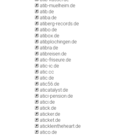
atib-muelheim.de
atib.de
atiba.de
atiberg-records.de
atibo.de
atibox.de
atibplochingen.de
atibra.de
atibreisen.de
atic-friseure.de
atic-ic.de
atic.cc
atic.de
atic56.de
aticatalyst.de
atici-pension.de
atici.de
atick.de
aticker.de
aticket.de
atickleintheheart.de
atico.de