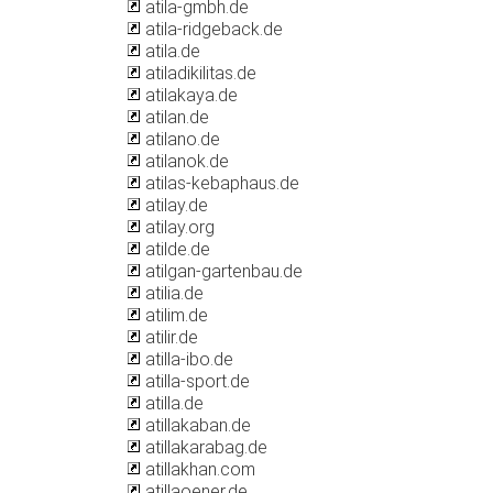
atila-gmbh.de
atila-ridgeback.de
atila.de
atiladikilitas.de
atilakaya.de
atilan.de
atilano.de
atilanok.de
atilas-kebaphaus.de
atilay.de
atilay.org
atilde.de
atilgan-gartenbau.de
atilia.de
atilim.de
atilir.de
atilla-ibo.de
atilla-sport.de
atilla.de
atillakaban.de
atillakarabag.de
atillakhan.com
atillaoener.de