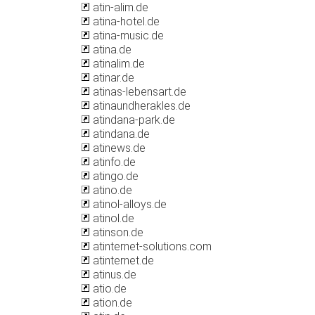
atin-alim.de
atina-hotel.de
atina-music.de
atina.de
atinalim.de
atinar.de
atinas-lebensart.de
atinaundherakles.de
atindana-park.de
atindana.de
atinews.de
atinfo.de
atingo.de
atino.de
atinol-alloys.de
atinol.de
atinson.de
atinternet-solutions.com
atinternet.de
atinus.de
atio.de
ation.de