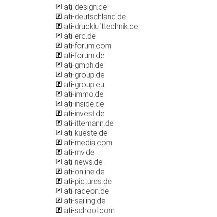
ati-design.de
ati-deutschland.de
ati-drucklufttechnik.de
ati-erc.de
ati-forum.com
ati-forum.de
ati-gmbh.de
ati-group.de
ati-group.eu
ati-immo.de
ati-inside.de
ati-invest.de
ati-ittemann.de
ati-kueste.de
ati-media.com
ati-mv.de
ati-news.de
ati-online.de
ati-pictures.de
ati-radeon.de
ati-sailing.de
ati-school.com