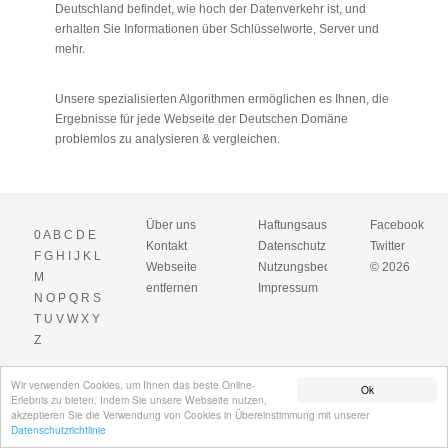
Deutschland befindet, wie hoch der Datenverkehr ist, und
erhalten Sie Informationen über Schlüsselworte, Server und
mehr.
Unsere spezialisierten Algorithmen ermöglichen es Ihnen, die
Ergebnisse für jede Webseite der Deutschen Domäne
problemlos zu analysieren & vergleichen.
Über uns
Haftungsausschluss
Facebook
0
A
B
C
D
E
Kontakt
Datenschutz
Twitter
F
G
H
I
J
K
L
Webseite
Nutzungsbedingungen
© 2026
M
entfernen
Impressum
N
O
P
Q
R
S
T
U
V
W
X
Y
Z
Wir verwenden Cookies, um Ihnen das beste Online-
Ok
Erlebnis zu bieten. Indem Sie unsere Webseite nutzen,
akzeptieren Sie die Verwendung von Cookies in Übereinstimmung mit unserer
Datenschutzrichtlinie