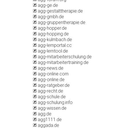
agg-ge.de
agg-gestalttherapie.de
agg-gmbh.de
agg-gruppentherapie.de
agg-hopper.de
agg-hopping.de
agg-kulmbach.de
agg-lernportal.cc
agg-lerntool.de
agg-mitarbeiterschulung.de
agg-mitarbeitertraining.de
agg-news.de
agg-online.com
agg-online.de
agg-ratgeber.de
agg-recht.de
agg-schule.de
agg-schulung.info
agg-wissen.de
agg.de
agg1111.de
aggada.de