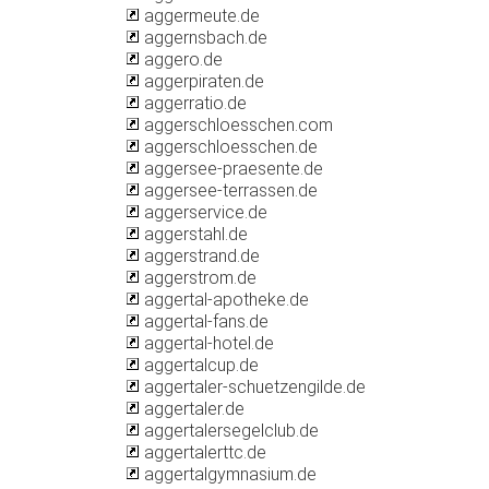
aggermeute.de
aggernsbach.de
aggero.de
aggerpiraten.de
aggerratio.de
aggerschloesschen.com
aggerschloesschen.de
aggersee-praesente.de
aggersee-terrassen.de
aggerservice.de
aggerstahl.de
aggerstrand.de
aggerstrom.de
aggertal-apotheke.de
aggertal-fans.de
aggertal-hotel.de
aggertalcup.de
aggertaler-schuetzengilde.de
aggertaler.de
aggertalersegelclub.de
aggertalerttc.de
aggertalgymnasium.de