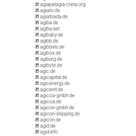
agiapelagia-creta.org
agiato.de
agiatriada.de
agiba.de
agiba.net
agibaby.de
agibb.de
agibbels.de
agibox.de
agiburg.de
agibyte.de
agic.de
agicapital.de
agicenergy.de
agicient.de
agicoa-gmbh.de
agicoa.de
agicon-gmbh.de
agicon-shipping.de
agicon.de
agid.de
agid.info