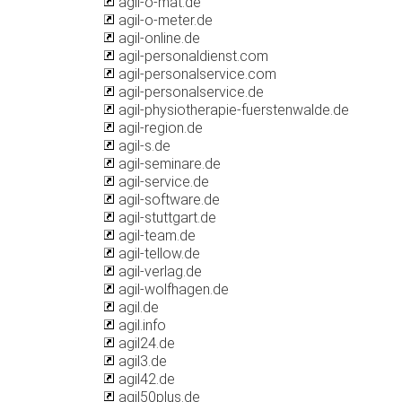
agil-o-mat.de
agil-o-meter.de
agil-online.de
agil-personaldienst.com
agil-personalservice.com
agil-personalservice.de
agil-physiotherapie-fuerstenwalde.de
agil-region.de
agil-s.de
agil-seminare.de
agil-service.de
agil-software.de
agil-stuttgart.de
agil-team.de
agil-tellow.de
agil-verlag.de
agil-wolfhagen.de
agil.de
agil.info
agil24.de
agil3.de
agil42.de
agil50plus.de