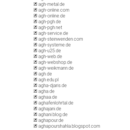
agh-metal.de
agh-online.com
agh-online.de
agh-pgh.de
agh-pgh.net
agh-service.de
agh-steinwenden.com
agh-systeme.de
agh-u25.de
agh-web.de
agh-webshop.de
agh-weikmann.de
agh.de
agh.edu.pl
agha-djaris.de
agha.de
aghaa.de
aghafenlohrtal.de
aghajani.de
aghani.blog.de
aghapour.de
aghapourshahla.blogspot.com