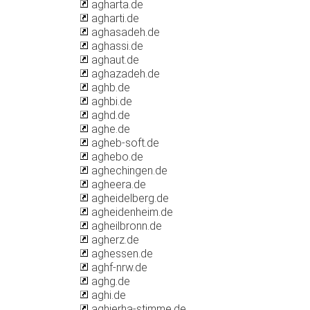
agharta.de
agharti.de
aghasadeh.de
aghassi.de
aghaut.de
aghazadeh.de
aghb.de
aghbi.de
aghd.de
aghe.de
agheb-soft.de
aghebo.de
aghechingen.de
agheera.de
agheidelberg.de
agheidenheim.de
agheilbronn.de
agherz.de
aghessen.de
aghf-nrw.de
aghg.de
aghi.de
aghierha-stimme.de