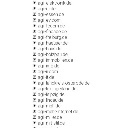
agil-elektronik.de
agil-er.de
agil-essen.de
agil-ev.com
agil-federn.de
agil-finance.de
agil-freiburg.de
agil-haeuser.de
agil-haus.de
agil-holzbau.de
agil-immobilien.de
agil-info.de
agil-ir.com
agil-it.de
agil-landkreis-osterode.de
agil-leiningerland.de
agil-leipzig.de
agil-lindau.de
agil-mbh.de
agil-mehr-internet.de
agil-miller.de
agil-mit-stil.de