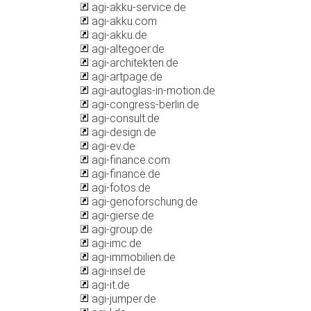
agi-akku-service.de
agi-akku.com
agi-akku.de
agi-altegoer.de
agi-architekten.de
agi-artpage.de
agi-autoglas-in-motion.de
agi-congress-berlin.de
agi-consult.de
agi-design.de
agi-ev.de
agi-finance.com
agi-finance.de
agi-fotos.de
agi-genoforschung.de
agi-gierse.de
agi-group.de
agi-imc.de
agi-immobilien.de
agi-insel.de
agi-it.de
agi-jumper.de