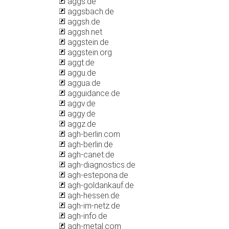
aggs.de
aggsbach.de
aggsh.de
aggsh.net
aggstein.de
aggstein.org
aggt.de
aggu.de
aggua.de
agguidance.de
aggv.de
aggy.de
aggz.de
agh-berlin.com
agh-berlin.de
agh-canet.de
agh-diagnostics.de
agh-estepona.de
agh-goldankauf.de
agh-hessen.de
agh-im-netz.de
agh-info.de
agh-metal.com