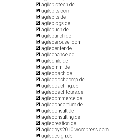
agilebiotech.de
agilebits.com
agilebits.de
agileblogs.de
agilebuch.de
agilebunch.de
agilecarousel.com
agilecenter.de
agilechance.de
agilechild.de
agilecmmi.de
agilecoach.de
agilecoachcamp.de
agilecoaching.de
agilecoachtours.de
agilecommerce.de
agileconsortium.de
agileconsult.de
agileconsulting.de
agilecreation.de
agiledays2010.wordpress.com
agiledesign.de