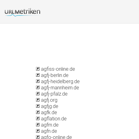
agfiss-online.de
agfj-berlin.de
agfj-heidelberg.de
agfj-mannheim.de
agfj-pfalz.de
agfj.org
agfjg.de
agfk.de
agflation.de
agfm.de
agfn.de
agfo-online.de