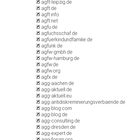
agft-leipzig.de
agft.de
agft.info
agft.net
agfu.de
agfuchsschaf.de
agfuerkindundfamilie.de
agfunk.de
agfw-gmbh.de
agfw-hamburg.de
agfw.de
agfw.org
agfx.de
agg-aachen.de
agg-aktuell.de
agg-aktuell.eu
agg-antidiskreminierungsverbaende.de
agg-blog.com
agg-blog.de
agg-consulting.de
agg-dresden.de
agg-expert.de
agg-forum.org