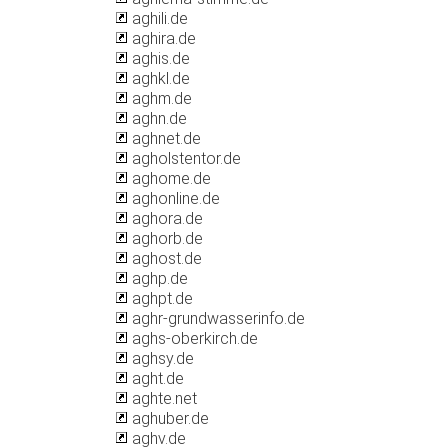
aghili.de
aghira.de
aghis.de
aghkl.de
aghm.de
aghn.de
aghnet.de
agholstentor.de
aghome.de
aghonline.de
aghora.de
aghorb.de
aghost.de
aghp.de
aghpt.de
aghr-grundwasserinfo.de
aghs-oberkirch.de
aghsy.de
aght.de
aghte.net
aghuber.de
aghv.de