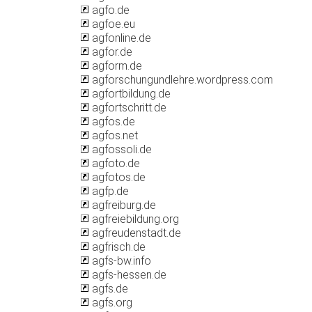
agfo.de
agfoe.eu
agfonline.de
agfor.de
agform.de
agforschungundlehre.wordpress.com
agfortbildung.de
agfortschritt.de
agfos.de
agfos.net
agfossoli.de
agfoto.de
agfotos.de
agfp.de
agfreiburg.de
agfreiebildung.org
agfreudenstadt.de
agfrisch.de
agfs-bw.info
agfs-hessen.de
agfs.de
agfs.org