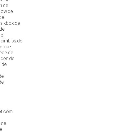
n.de
how.de
de
sikbox.de
.de
de
dimbiss.de
en.de
ede.de
aden.de
l.de
de
de
ot.com
.de
e