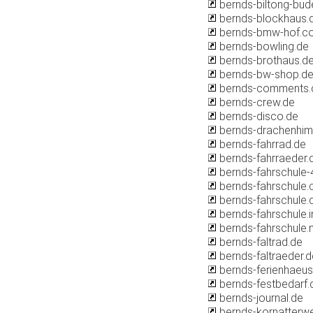
bernds-biltong-bud
bernds-blockhaus.
bernds-bmw-hof.c
bernds-bowling.de
bernds-brothaus.d
bernds-bw-shop.d
bernds-comments
bernds-crew.de
bernds-disco.de
bernds-drachenhim
bernds-fahrrad.de
bernds-fahrraeder.
bernds-fahrschule-
bernds-fahrschule
bernds-fahrschule.
bernds-fahrschule.i
bernds-fahrschule.
bernds-faltrad.de
bernds-faltraeder.d
bernds-ferienhaeus
bernds-festbedarf.
bernds-journal.de
bernds-kornatterwe