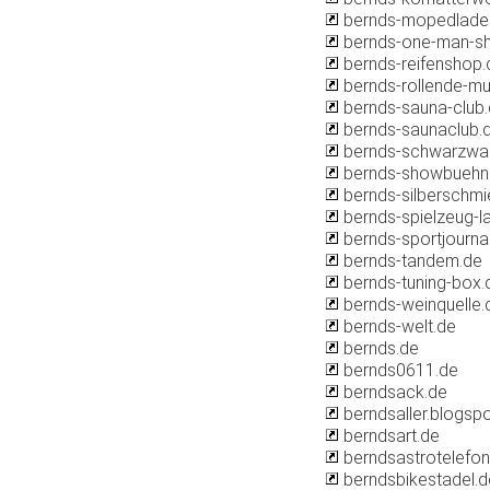
bernds-mopedlade
bernds-one-man-s
bernds-reifenshop.
bernds-rollende-mu
bernds-sauna-club
bernds-saunaclub.
bernds-schwarzwal
bernds-showbuehn
bernds-silberschmi
bernds-spielzeug-l
bernds-sportjourna
bernds-tandem.de
bernds-tuning-box.
bernds-weinquelle.
bernds-welt.de
bernds.de
bernds0611.de
berndsack.de
berndsaller.blogsp
berndsart.de
berndsastrotelefon
berndsbikestadel.d