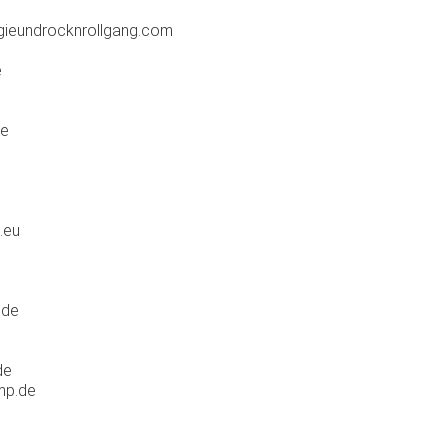
ieundrocknrollgang.com
e
de
.eu
.de
de
mp.de