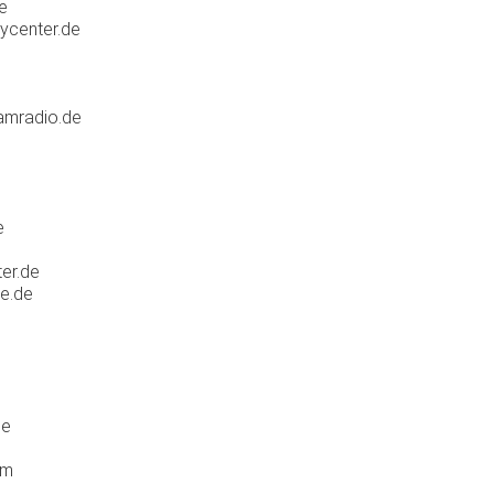
e
ycenter.de
amradio.de
e
er.de
e.de
de
om