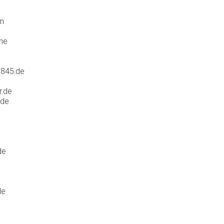
m
me
0845.de
.de
.de
e
de
e
de