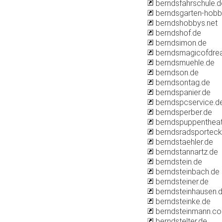
berndsfahrschule.d
berndsgarten-hobb
berndshobbys.net
berndshof.de
berndsimon.de
berndsmagicofdre
berndsmuehle.de
berndson.de
berndsontag.de
berndspanier.de
berndspcservice.d
berndsperber.de
berndspuppentheat
berndsradsporteck
berndstaehler.de
berndstannartz.de
berndstein.de
berndsteinbach.de
berndsteiner.de
berndsteinhausen.
berndsteinke.de
berndsteinmann.c
berndstelter.de