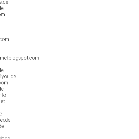
e.de
de
om
e
e
.com
mel.blogspot.com
de
4you.de
.com
de
nfo
net
e
er.de
de
lt.de