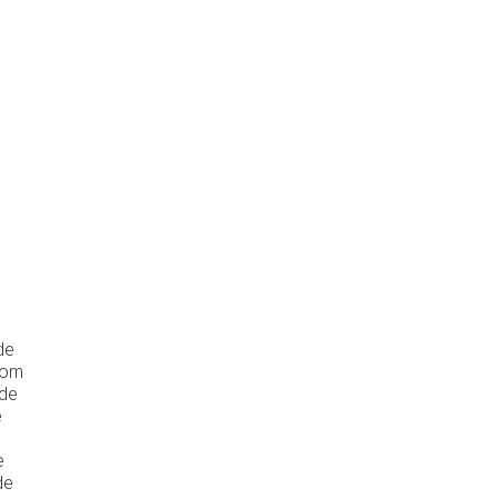
de
com
.de
e
e
de