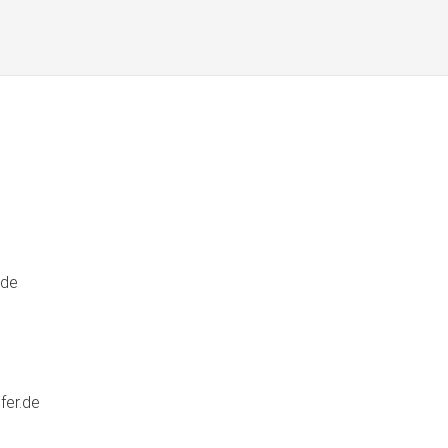
e
.de
fer.de