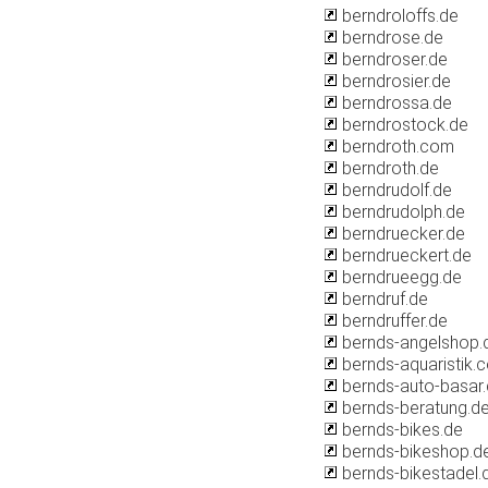
berndroloffs.de
berndrose.de
berndroser.de
berndrosier.de
berndrossa.de
berndrostock.de
berndroth.com
berndroth.de
berndrudolf.de
berndrudolph.de
berndruecker.de
berndrueckert.de
berndrueegg.de
berndruf.de
berndruffer.de
bernds-angelshop.
bernds-aquaristik.
bernds-auto-basar
bernds-beratung.d
bernds-bikes.de
bernds-bikeshop.d
bernds-bikestadel.