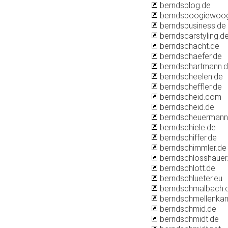
berndsblog.de
berndsboogiewoog
berndsbusiness.de
berndscarstyling.d
berndschacht.de
berndschaefer.de
berndschartmann.
berndscheelen.de
berndscheffler.de
berndscheid.com
berndscheid.de
berndscheuermann
berndschiele.de
berndschiffer.de
berndschimmler.de
berndschlosshauer
berndschlott.de
berndschlueter.eu
berndschmalbach.
berndschmellenka
berndschmid.de
berndschmidt.de