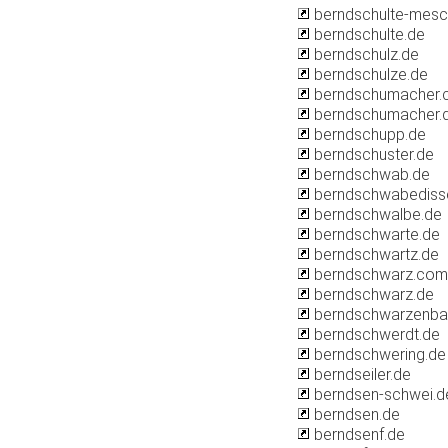
berndschulte-mesc
berndschulte.de
berndschulz.de
berndschulze.de
berndschumacher
berndschumacher.
berndschupp.de
berndschuster.de
berndschwab.de
berndschwabediss
berndschwalbe.de
berndschwarte.de
berndschwartz.de
berndschwarz.com
berndschwarz.de
berndschwarzenba
berndschwerdt.de
berndschwering.de
berndseiler.de
berndsen-schwei.d
berndsen.de
berndsenf.de