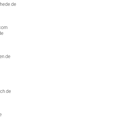
hede.de
.com
de
en.de
ch.de
e