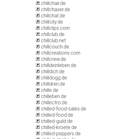
chillchair.de
chillchaser.de
chillchat.de
chillcity.de
chillclips.com
chillclub.de
chillclub.net
chillcouch.de
chillcreations.com
chillcrew.de
chilldeinleben.de
chilldich.de
chilldogg.de
chilldren.de
chille.de
chilleben.de
chillectro.de
chilled-food-sales.de
chilled-food.de
chilled-guild.de
chilled-kroete.de
chilled-peppers.de