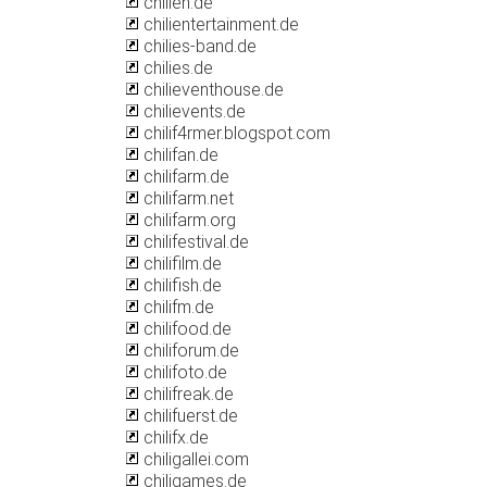
chilien.de
chilientertainment.de
chilies-band.de
chilies.de
chilieventhouse.de
chilievents.de
chilif4rmer.blogspot.com
chilifan.de
chilifarm.de
chilifarm.net
chilifarm.org
chilifestival.de
chilifilm.de
chilifish.de
chilifm.de
chilifood.de
chiliforum.de
chilifoto.de
chilifreak.de
chilifuerst.de
chilifx.de
chiligallei.com
chiligames.de