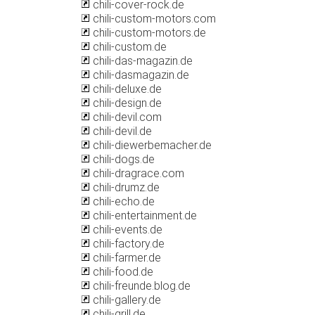
chili-cover-rock.de
chili-custom-motors.com
chili-custom-motors.de
chili-custom.de
chili-das-magazin.de
chili-dasmagazin.de
chili-deluxe.de
chili-design.de
chili-devil.com
chili-devil.de
chili-diewerbemacher.de
chili-dogs.de
chili-dragrace.com
chili-drumz.de
chili-echo.de
chili-entertainment.de
chili-events.de
chili-factory.de
chili-farmer.de
chili-food.de
chili-freunde.blog.de
chili-gallery.de
chili-grill.de