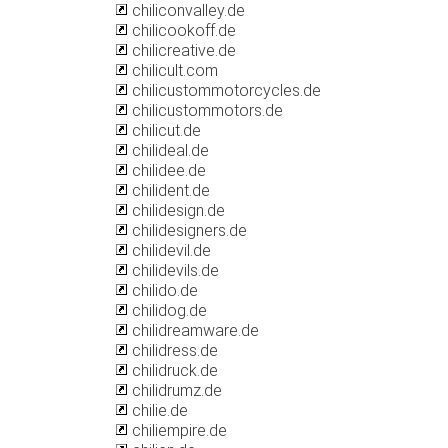
chiliconvalley.de
chilicookoff.de
chilicreative.de
chilicult.com
chilicustommotorcycles.de
chilicustommotors.de
chilicut.de
chilideal.de
chilidee.de
chilident.de
chilidesign.de
chilidesigners.de
chilidevil.de
chilidevils.de
chilido.de
chilidog.de
chilidreamware.de
chilidress.de
chilidruck.de
chilidrumz.de
chilie.de
chiliempire.de