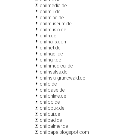
chilimedia.de
chilimili.de
chilimind.de
chilimuseum.de
chilimusic.de
chilin.de
chilinails.com
chilinet.de
chilinger.de
chilingir.de
chilinmedical.de
chilinsalsa.de
chilinski-grunewald.de
chilio.de
chilioase.de
chilionline.de
chilioo.de
chilioptik.de
chilioui.de
chilipad.de
chilipalmer.de
chilipapa.blogspot.com