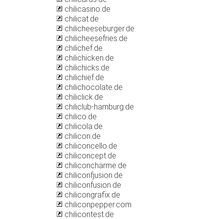
chilicasino.de
chilicat.de
chilicheeseburger.de
chilicheesefries.de
chilichef.de
chilichicken.de
chilichicks.de
chilichief.de
chilichocolate.de
chiliclick.de
chiliclub-hamburg.de
chilico.de
chilicola.de
chilicon.de
chiliconcello.de
chiliconcept.de
chiliconcharme.de
chiliconfjusion.de
chiliconfusion.de
chilicongrafix.de
chiliconpepper.com
chilicontest.de