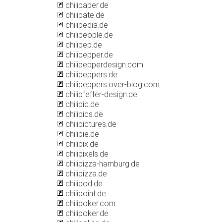
chilipaper.de
chilipate.de
chilipedia.de
chilipeople.de
chilipep.de
chilipepper.de
chilipepperdesign.com
chilipeppers.de
chilipeppers.over-blog.com
chilipfeffer-design.de
chilipic.de
chilipics.de
chilipictures.de
chilipie.de
chilipix.de
chilipixels.de
chilipizza-hamburg.de
chilipizza.de
chilipod.de
chilipoint.de
chilipoker.com
chilipoker.de