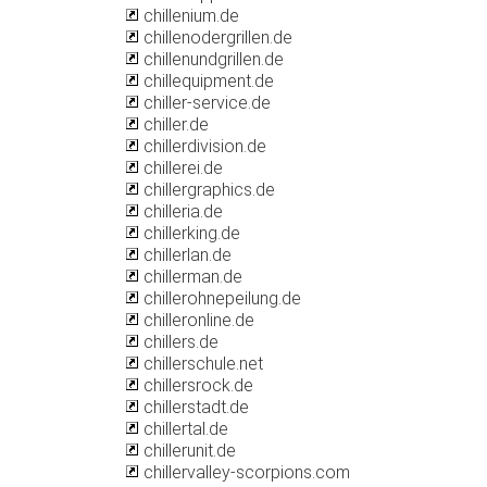
chillenium.de
chillenodergrillen.de
chillenundgrillen.de
chillequipment.de
chiller-service.de
chiller.de
chillerdivision.de
chillerei.de
chillergraphics.de
chilleria.de
chillerking.de
chillerlan.de
chillerman.de
chillerohnepeilung.de
chilleronline.de
chillers.de
chillerschule.net
chillersrock.de
chillerstadt.de
chillertal.de
chillerunit.de
chillervalley-scorpions.com