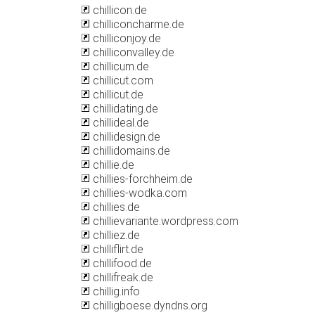
chillicon.de
chilliconcharme.de
chilliconjoy.de
chilliconvalley.de
chillicum.de
chillicut.com
chillicut.de
chillidating.de
chillideal.de
chillidesign.de
chillidomains.de
chillie.de
chillies-forchheim.de
chillies-wodka.com
chillies.de
chillievariante.wordpress.com
chilliez.de
chilliflirt.de
chillifood.de
chillifreak.de
chillig.info
chilligboese.dyndns.org