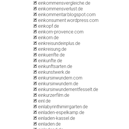
einkommensvergleiche.de
einkommensverlust.de
einkommentar.blogspot.com
einkonsument.wordpress.com
einkopf.de
einkorn-provence.com
einkorn.de
einkreisundeinplus.de
einkreisung.de
einkuenfte.de
einkunfte.de
einkunftsarten.de
einkunstwerk.de
einkursinwundern.com
einkursinwundern.de
einkursinwundernentfesselt.de
einkurzerfilm.de
einl.de
einlabyrinthimirrgarten.de
einladen-espelkamp.de
einladen-kassel.de
einladen.de