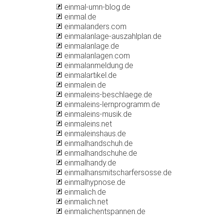
einmal-umn-blog.de
einmal.de
einmalanders.com
einmalanlage-auszahlplan.de
einmalanlage.de
einmalanlagen.com
einmalanmeldung.de
einmalartikel.de
einmalein.de
einmaleins-beschlaege.de
einmaleins-lernprogramm.de
einmaleins-musik.de
einmaleins.net
einmaleinshaus.de
einmalhandschuh.de
einmalhandschuhe.de
einmalhandy.de
einmalhansmitscharfersosse.de
einmalhypnose.de
einmalich.de
einmalich.net
einmalichentspannen.de