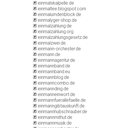
einmalskalpelle.de
einmaltee.blogspot.com
einmalumdenblock.de
einmalyger-shop.de
einmalzahlung.de
einmalzahlung.org
einmalzahlungsgesetz.de
einmalzwei.de
einmann-orchester.de
einmann.de
einmannagentur.de
einmannband.de
einmannband.eu
einmannblog.de
einmanncombo.de
einmannding.de
einmanneinwort.de
einmannfuerallefaelle.de
einmanngibtauskunft.de
einmannhubschrauber.de
einmannmithut.de
einmannmusik.de