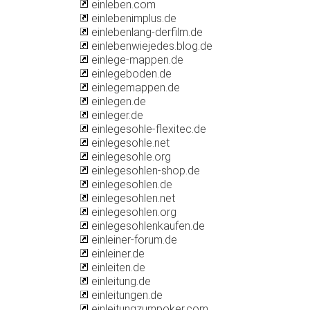
einleben.com
einlebenimplus.de
einlebenlang-derfilm.de
einlebenwiejedes.blog.de
einlege-mappen.de
einlegeboden.de
einlegemappen.de
einlegen.de
einleger.de
einlegesohle-flexitec.de
einlegesohle.net
einlegesohle.org
einlegesohlen-shop.de
einlegesohlen.de
einlegesohlen.net
einlegesohlen.org
einlegesohlenkaufen.de
einleiner-forum.de
einleiner.de
einleiten.de
einleitung.de
einleitungen.de
einleitungzumpoker.com