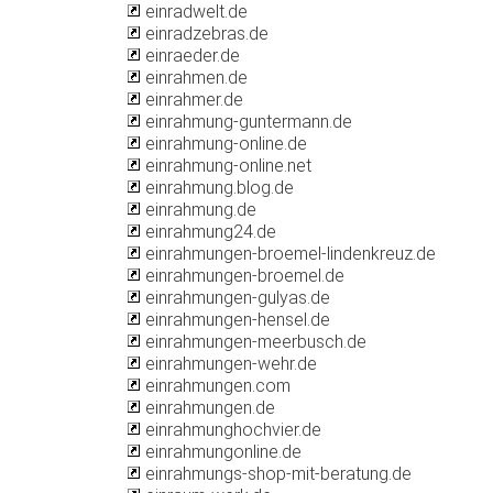
einradwelt.de
einradzebras.de
einraeder.de
einrahmen.de
einrahmer.de
einrahmung-guntermann.de
einrahmung-online.de
einrahmung-online.net
einrahmung.blog.de
einrahmung.de
einrahmung24.de
einrahmungen-broemel-lindenkreuz.de
einrahmungen-broemel.de
einrahmungen-gulyas.de
einrahmungen-hensel.de
einrahmungen-meerbusch.de
einrahmungen-wehr.de
einrahmungen.com
einrahmungen.de
einrahmunghochvier.de
einrahmungonline.de
einrahmungs-shop-mit-beratung.de