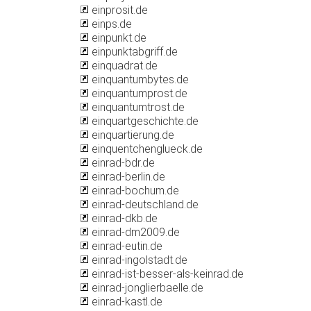
einprosit.de
einps.de
einpunkt.de
einpunktabgriff.de
einquadrat.de
einquantumbytes.de
einquantumprost.de
einquantumtrost.de
einquartgeschichte.de
einquartierung.de
einquentchenglueck.de
einrad-bdr.de
einrad-berlin.de
einrad-bochum.de
einrad-deutschland.de
einrad-dkb.de
einrad-dm2009.de
einrad-eutin.de
einrad-ingolstadt.de
einrad-ist-besser-als-keinrad.de
einrad-jonglierbaelle.de
einrad-kastl.de