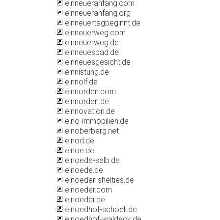
einneueranfang.com
einneueranfang.org
einneuertagbeginnt.de
einneuerweg.com
einneuerweg.de
einneuesbad.de
einneuesgesicht.de
einnistung.de
einnolf.de
einnorden.com
einnorden.de
einnovation.de
eino-immobilien.de
einoberberg.net
einod.de
einoe.de
einoede-selb.de
einoede.de
einoeder-shelties.de
einoeder.com
einoeder.de
einoedhof-schoell.de
einoedhof-waldeck.de