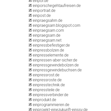
einpol.de
einporschegehtaufreisen.de
einportrait.de
einpost.de
einpraegsahm.de
einpraegsam.blogspot.com
einpraegsam.com
einpraegsam.de
einpraegsam.net
einpressbefestiger.de
einpressbolzen.de
einpresselemente.de
einpressen-aber-sicher.de
einpressgewindebolzen.de
einpressgewindebuchsen.de
einpressrost.de
einpressroste.de
einpresstechnik.de
einpressteile.de
einpressverbinder.de
einprodukt.de
einprogrammieren.de
einprojekt-einezukunft-einssv.de