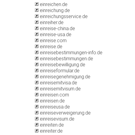
einreichen.de
einreichung.de
einreichungsservice.de
einreiher.de
einreise-china.de
einreise-usa.de
einreise.com
einreise.de
einreisebestimmungen-info.de
einreisebestimmungen.de
einreisebewilligung.de
einreiseformular.de
einreisegenehmigung.de
einreisemitvisa.de
einreisemitvisum.de
einreisen.com
einreisen.de
einreiseusa.de
einreiseverweigerung.de
einreisevisum.de
einreiten.de
einreiter.de