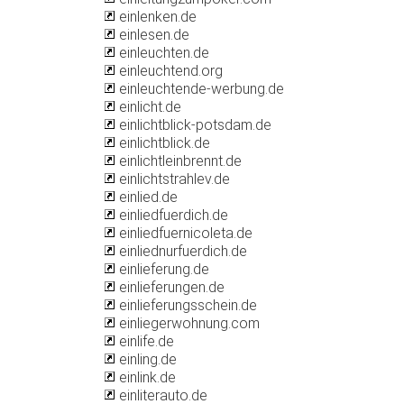
einlenken.de
einlesen.de
einleuchten.de
einleuchtend.org
einleuchtende-werbung.de
einlicht.de
einlichtblick-potsdam.de
einlichtblick.de
einlichtleinbrennt.de
einlichtstrahlev.de
einlied.de
einliedfuerdich.de
einliedfuernicoleta.de
einliednurfuerdich.de
einlieferung.de
einlieferungen.de
einlieferungsschein.de
einliegerwohnung.com
einlife.de
einling.de
einlink.de
einliterauto.de