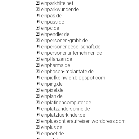
einparkhilfe.net
einparkwunder.de
einpas.de
einpass.de
einpc.de
einpendler.de
einpersonen-gmbh.de
einpersonengesellschaft.de
einpersonenunternehmen.de
einpflanzen.de
einpharma.de
einphasen-implantate.de
einpiefkeinwien.blogspot.com
einping.de
einpixel.de
einplan.de
einplatinencomputer.de
einplatzandersonne.de
einplatzfuerkinder.de
einplueschtieraufreisen.wordpress.com
einplus.de
einpoet.de