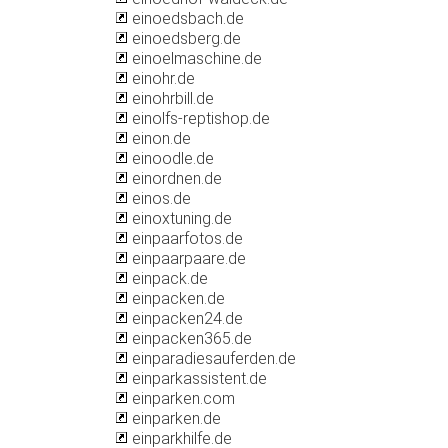
einoedsbach.de
einoedsberg.de
einoelmaschine.de
einohr.de
einohrbill.de
einolfs-reptishop.de
einon.de
einoodle.de
einordnen.de
einos.de
einoxtuning.de
einpaarfotos.de
einpaarpaare.de
einpack.de
einpacken.de
einpacken24.de
einpacken365.de
einparadiesauferden.de
einparkassistent.de
einparken.com
einparken.de
einparkhilfe.de