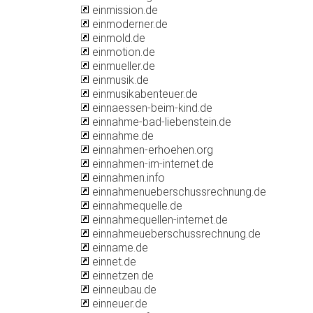
einmission.de
einmoderner.de
einmold.de
einmotion.de
einmueller.de
einmusik.de
einmusikabenteuer.de
einnaessen-beim-kind.de
einnahme-bad-liebenstein.de
einnahme.de
einnahmen-erhoehen.org
einnahmen-im-internet.de
einnahmen.info
einnahmenueberschussrechnung.de
einnahmequelle.de
einnahmequellen-internet.de
einnahmeueberschussrechnung.de
einname.de
einnet.de
einnetzen.de
einneubau.de
einneuer.de