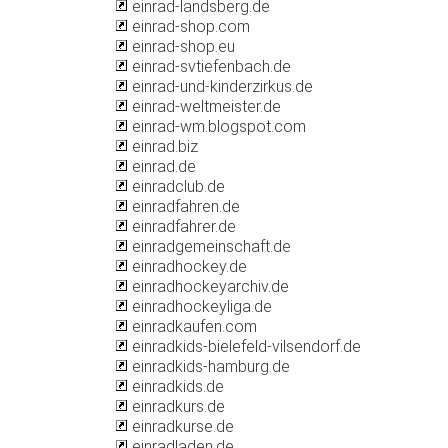
einrad-landsberg.de
einrad-shop.com
einrad-shop.eu
einrad-svtiefenbach.de
einrad-und-kinderzirkus.de
einrad-weltmeister.de
einrad-wm.blogspot.com
einrad.biz
einrad.de
einradclub.de
einradfahren.de
einradfahrer.de
einradgemeinschaft.de
einradhockey.de
einradhockeyarchiv.de
einradhockeyliga.de
einradkaufen.com
einradkids-bielefeld-vilsendorf.de
einradkids-hamburg.de
einradkids.de
einradkurs.de
einradkurse.de
einradladen.de