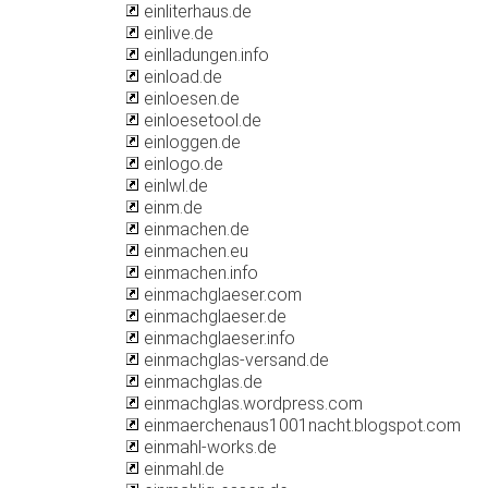
einliterhaus.de
einlive.de
einlladungen.info
einload.de
einloesen.de
einloesetool.de
einloggen.de
einlogo.de
einlwl.de
einm.de
einmachen.de
einmachen.eu
einmachen.info
einmachglaeser.com
einmachglaeser.de
einmachglaeser.info
einmachglas-versand.de
einmachglas.de
einmachglas.wordpress.com
einmaerchenaus1001nacht.blogspot.com
einmahl-works.de
einmahl.de