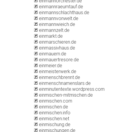
einmannorchester.de
einmannraeumtauf.de
einmannschlachthaus.de
einmannvonwelt.de
einmannwieich.de
einmannzelt.de
einmarkt.de
einmarschieren.de
einmassivhaus.de
einmauern.de
einmauertresore.de
einmeier.de
einmeisterwerk.de
einmenschbrennt.de
einmenschnamenslars.de
einminutentexte.wordpress.com
einmischen-mitmischen.de
einmischen.com
einmischen.de
einmischen.info
einmischen.net
einmischung.de
einmischungen.de