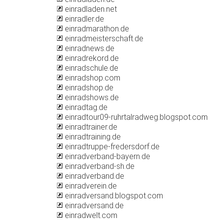
einradladen.net
einradler.de
einradmarathon.de
einradmeisterschaft.de
einradnews.de
einradrekord.de
einradschule.de
einradshop.com
einradshop.de
einradshows.de
einradtag.de
einradtour09-ruhrtalradweg.blogspot.com
einradtrainer.de
einradtraining.de
einradtruppe-fredersdorf.de
einradverband-bayern.de
einradverband-sh.de
einradverband.de
einradverein.de
einradversand.blogspot.com
einradversand.de
einradwelt.com