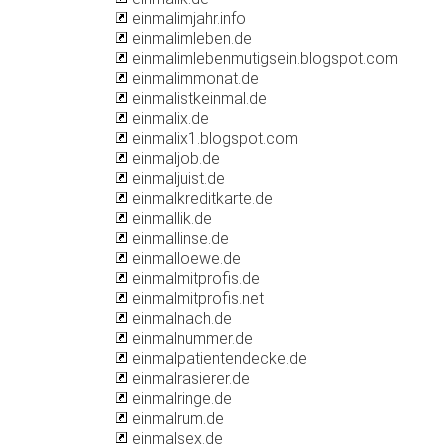
einmalimjahr.info
einmalimleben.de
einmalimlebenmutigsein.blogspot.com
einmalimmonat.de
einmalistkeinmal.de
einmalix.de
einmalix1.blogspot.com
einmaljob.de
einmaljuist.de
einmalkreditkarte.de
einmallik.de
einmallinse.de
einmalloewe.de
einmalmitprofis.de
einmalmitprofis.net
einmalnach.de
einmalnummer.de
einmalpatientendecke.de
einmalrasierer.de
einmalringe.de
einmalrum.de
einmalsex.de