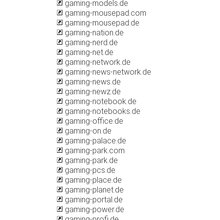
gaming-models.de
gaming-mousepad.com
gaming-mousepad.de
gaming-nation.de
gaming-nerd.de
gaming-net.de
gaming-network.de
gaming-news-network.de
gaming-news.de
gaming-newz.de
gaming-notebook.de
gaming-notebooks.de
gaming-office.de
gaming-on.de
gaming-palace.de
gaming-park.com
gaming-park.de
gaming-pcs.de
gaming-place.de
gaming-planet.de
gaming-portal.de
gaming-power.de
gaming-profi.de