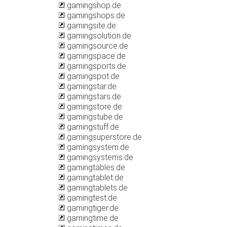
gamingshop.de
gamingshops.de
gamingsite.de
gamingsolution.de
gamingsource.de
gamingspace.de
gamingsports.de
gamingspot.de
gamingstar.de
gamingstars.de
gamingstore.de
gamingstube.de
gamingstuff.de
gamingsuperstore.de
gamingsystem.de
gamingsystems.de
gamingtables.de
gamingtablet.de
gamingtablets.de
gamingtest.de
gamingtiger.de
gamingtime.de