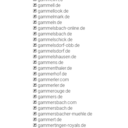
gammell.de
gammellook.de
gammelmark.de
gammeln.de
gammelsbach-online.de
gammelsbach.de
gammelschick.de
gammelsdorf-obb.de
gammelsdorf.de
gammelshausen.de
gammens.de
gammenthaler.de
gammerhof.de
gammerler.com
gammerler.de
gammerouge.de
gammers.de
gammersbach.com
gammersbach.de
gammersbacher-muehle.de
gammert.de
gammertingen-royals.de