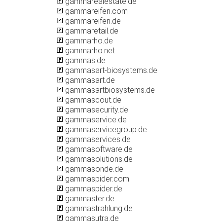
gammarealestate.de
gammareifen.com
gammareifen.de
gammaretail.de
gammarho.de
gammarho.net
gammas.de
gammasart-biosystems.de
gammasart.de
gammasartbiosystems.de
gammascout.de
gammasecurity.de
gammaservice.de
gammaservicegroup.de
gammaservices.de
gammasoftware.de
gammasolutions.de
gammasonde.de
gammaspider.com
gammaspider.de
gammaster.de
gammastrahlung.de
gammasutra.de