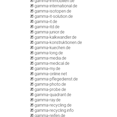
gamma-immobilien.de
gamma-international.de
gamma-isotopen.de
gamma-it-solution.de
gamma-it.de
gamma-itd.de
gamma-junior.de
gamma-kalkwandler.de
gamma-konstruktionen.de
gamma-kuechen.de
gamma-long.de
gamma-media.de
gamma-medical.de
gamma-my.de
gamma-online.net
gamma-pflegedienst.de
gamma-photo.de
gamma-probe.de
gamma-quadrant.de
gamma-ray.de
gamma-recycling.de
gamma-recycling.info
gamma-reifen.de