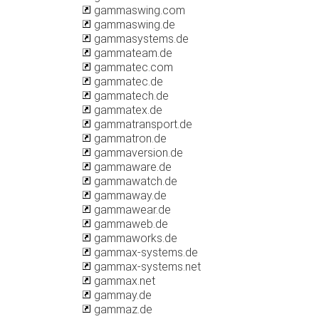
gammaswing.com
gammaswing.de
gammasystems.de
gammateam.de
gammatec.com
gammatec.de
gammatech.de
gammatex.de
gammatransport.de
gammatron.de
gammaversion.de
gammaware.de
gammawatch.de
gammaway.de
gammawear.de
gammaweb.de
gammaworks.de
gammax-systems.de
gammax-systems.net
gammax.net
gammay.de
gammaz.de