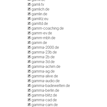
gamli.tv
gamlich.de
gamlin.de
gamlitz.eu
gamltd.de
gamm-coaching.de
gamm-ev.de
gamm-mbh.de
gamm.de
gamma-2000.de
gamma-23b.de
gamma-2b.de
gamma-3d.de
gamma-achim.de
gamma-ag.de
gamma-alive.de
gamma-audio.de
gamma-badewelten.de
gamma-berlin.de
gamma-blitz.de
gamma-cad.de
gamma-cam.de