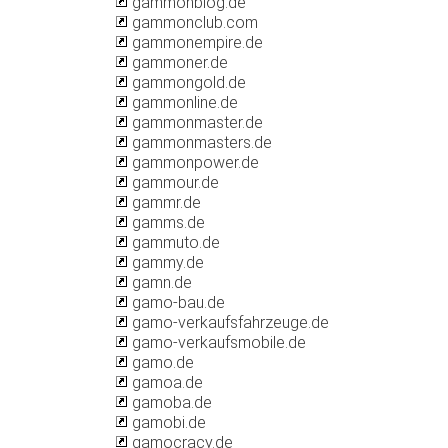
gammonblog.de
gammonclub.com
gammonempire.de
gammoner.de
gammongold.de
gammonline.de
gammonmaster.de
gammonmasters.de
gammonpower.de
gammour.de
gammr.de
gamms.de
gammuto.de
gammy.de
gamn.de
gamo-bau.de
gamo-verkaufsfahrzeuge.de
gamo-verkaufsmobile.de
gamo.de
gamoa.de
gamoba.de
gamobi.de
gamocracy.de