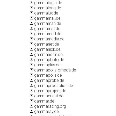
gammalogic.de
gammalong.de
gammalux.de
gammamail.de
gammaman.de
gammamat.de
gammamed.de
gammamedia.de
gammanet.de
gammanick.de
gammanorm.de
gammaphoto.de
gammaplus.de
gammapolis-omega.de
gammapolis.de
gammaprobe.de
gammaproduction.de
gammaproject.de
gammaquest.de
gammar.de
gammaracing.org
gammaray.de