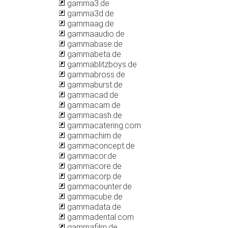
gamma3.de
gamma3d.de
gammaag.de
gammaaudio.de
gammabase.de
gammabeta.de
gammablitzboys.de
gammabross.de
gammaburst.de
gammacad.de
gammacam.de
gammacash.de
gammacatering.com
gammachim.de
gammaconcept.de
gammacor.de
gammacore.de
gammacorp.de
gammacounter.de
gammacube.de
gammadata.de
gammadental.com
gammafilm.de