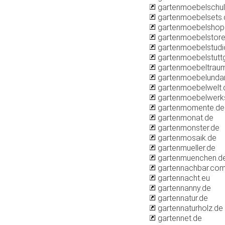
gartenmoebelschul
gartenmoebelsets.
gartenmoebelshop
gartenmoebelstore
gartenmoebelstudi
gartenmoebelstuttg
gartenmoebeltrau
gartenmoebelunda
gartenmoebelwelt.
gartenmoebelwerks
gartenmomente.de
gartenmonat.de
gartenmonster.de
gartenmosaik.de
gartenmueller.de
gartenmuenchen.d
gartennachbar.co
gartennacht.eu
gartennanny.de
gartennatur.de
gartennaturholz.de
gartennet.de