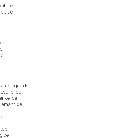
och.de
hop.de
e
u
com
e
de
gardelegen.de
ttscher.de
enkel.de
ilemann.de
o
de
e
f.de
g.de