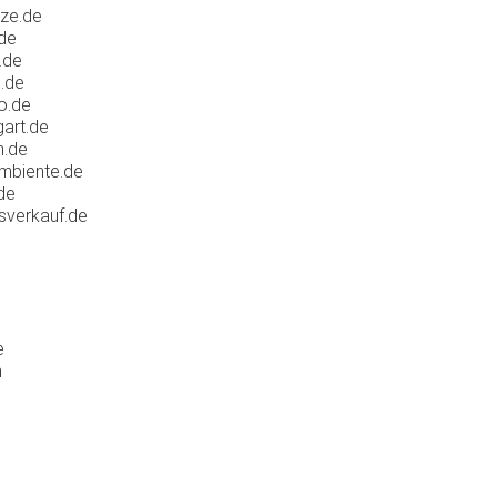
ze.de
de
.de
.de
o.de
art.de
m.de
mbiente.de
de
verkauf.de
e
m