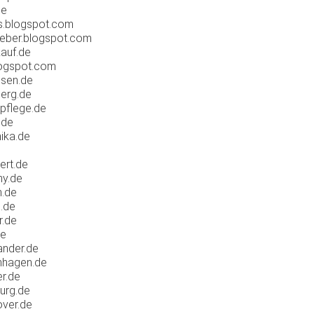
de
s.blogspot.com
geber.blogspot.com
auf.de
logspot.com
esen.de
erg.de
pflege.de
.de
ika.de
ert.de
ny.de
h.de
.de
r.de
de
ander.de
nhagen.de
r.de
urg.de
ver.de