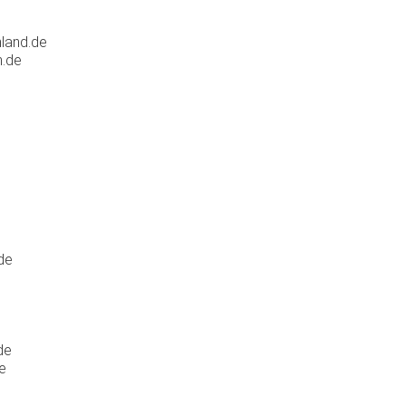
land.de
n.de
de
de
de