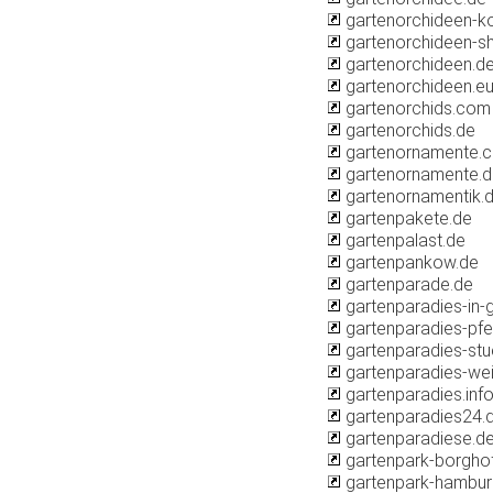
gartenorchideen-k
gartenorchideen-s
gartenorchideen.d
gartenorchideen.e
gartenorchids.com
gartenorchids.de
gartenornamente.
gartenornamente.d
gartenornamentik.
gartenpakete.de
gartenpalast.de
gartenpankow.de
gartenparade.de
gartenparadies-in-
gartenparadies-pfe
gartenparadies-stu
gartenparadies-we
gartenparadies.inf
gartenparadies24.
gartenparadiese.d
gartenpark-borgho
gartenpark-hambur