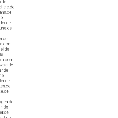
n.de
chele.de
ann.de
de
der.de
ruhe.de
r.de
ld.com
el.de
de
ira.com
wski.de
er.de
.de
er.de
ten.de
ce.de
ngen.de
en.de
er.de
art.de