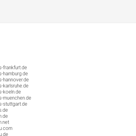
-frankfurt.de
s-hamburg.de
s-hannover.de
-karlsruhe.de
-koeln.de
s-muenchen.de
-stuttgart.de
s.de
n.de
.net
u.com
u.de