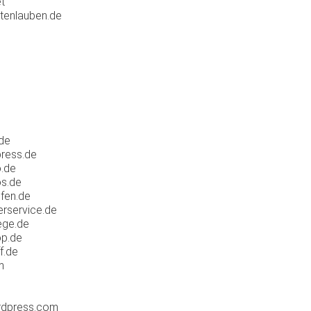
t
rtenlauben.de
o
de
ress.de
o.de
os.de
fen.de
erservice.de
ege.de
op.de
f.de
m
rdpress.com