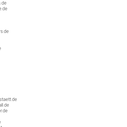
.de
e.de
rs.de
e
staett.de
ll.de
r.de
e