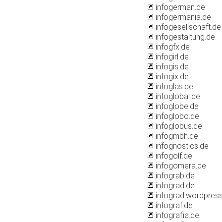
infogerman.de
infogermania.de
infogesellschaft.de
infogestaltung.de
infogfx.de
infogirl.de
infogis.de
infogix.de
infoglas.de
infoglobal.de
infoglobe.de
infoglobo.de
infoglobus.de
infogmbh.de
infognostics.de
infogolf.de
infogomera.de
infograb.de
infograd.de
infograd.wordpres
infograf.de
infografia.de