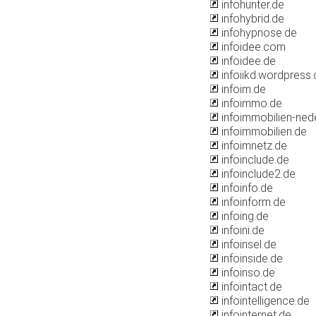
infohunter.de
infohybrid.de
infohypnose.de
infoidee.com
infoidee.de
infoiikd.wordpress
infoim.de
infoimmo.de
infoimmobilien-ned
infoimmobilien.de
infoimnetz.de
infoinclude.de
infoinclude2.de
infoinfo.de
infoinform.de
infoing.de
infoini.de
infoinsel.de
infoinside.de
infoinso.de
infointact.de
infointelligence.de
infointernet.de