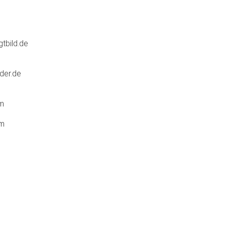
tbild.de
der.de
om
om