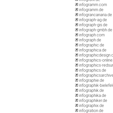
infogramm.com
infogramm.de
infograncanaria.de
infograph-ag.de
infograph-gis.de
infograph-gmbh.de
infograph.com
infograph.de
infographic.de
infographica.de
infographicdesign.
infographics-online
infographics-redsu
infographics.de
infographicsarchiv
infographie.de
infographik-bielefe
infographik.de
infographika.de
infographiker.de
infographix.de
infogration.de