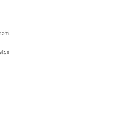
.com
el.de