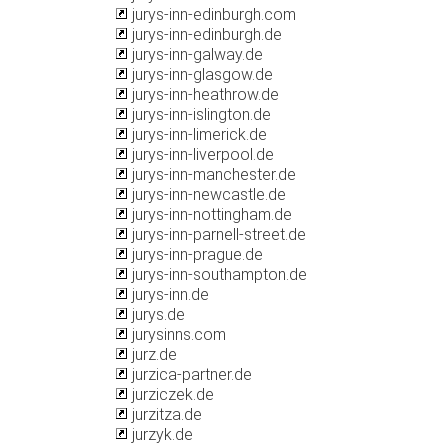
jurys-inn-edinburgh.com
jurys-inn-edinburgh.de
jurys-inn-galway.de
jurys-inn-glasgow.de
jurys-inn-heathrow.de
jurys-inn-islington.de
jurys-inn-limerick.de
jurys-inn-liverpool.de
jurys-inn-manchester.de
jurys-inn-newcastle.de
jurys-inn-nottingham.de
jurys-inn-parnell-street.de
jurys-inn-prague.de
jurys-inn-southampton.de
jurys-inn.de
jurys.de
jurysinns.com
jurz.de
jurzica-partner.de
jurziczek.de
jurzitza.de
jurzyk.de