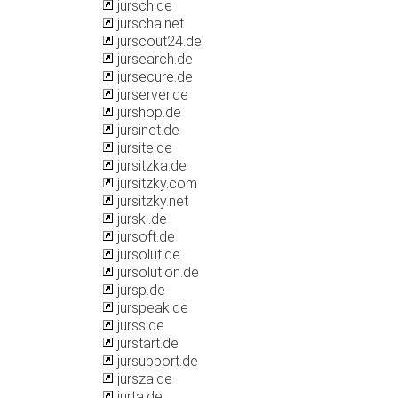
jursch.de
jurscha.net
jurscout24.de
jursearch.de
jursecure.de
jurserver.de
jurshop.de
jursinet.de
jursite.de
jursitzka.de
jursitzky.com
jursitzky.net
jurski.de
jursoft.de
jursolut.de
jursolution.de
jursp.de
jurspeak.de
jurss.de
jurstart.de
jursupport.de
jursza.de
jurta.de