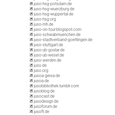
juso-hsg-potsdam.de
juso-hsg-wuerzburg.de
juso-hsg-wuppertal.de
juso-hsg.org
juso-mh.de
juso-on-tour.blogspot.com
juso-schwabmuenchen.de
juso-stadtverband-goettingen.de
juso-stuttgart.de
juso-ub-goslar.de
juso-ub-wesel.de
juso-werden.de
juso.de
juso.org
jusoa-geisa.de
jusoa.de
jusobibliothek.tumblr.com
jusoblog.de
jusocast.de
jusodesign.de
jusoforum.de
jusoft.de