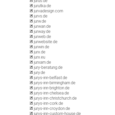
jurus.de
jurutka.de
jurvadesign.com
jurvs.de
jurw.de
jurwan.de
jurway.de
jurweb.de
jurwebsite.de
jurwin.de
jurx.de
jurx.eu
jurxam.de
jury-beratung.de
jury.de
jurys-inn-belfast.de
jurys-inn-birmingham.de
jurys-inn-brighton.de
jurys-inn-chelsea.de
jurys-inn-christchurch.de
jurys-inn-cork.de
jurys-inn-croydon.de
jurys-inn-custom-house.de