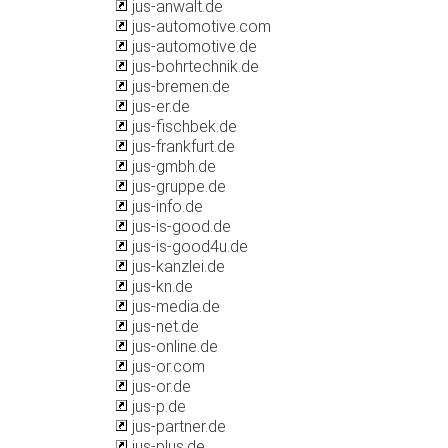
jus-anwalt.de
jus-automotive.com
jus-automotive.de
jus-bohrtechnik.de
jus-bremen.de
jus-er.de
jus-fischbek.de
jus-frankfurt.de
jus-gmbh.de
jus-gruppe.de
jus-info.de
jus-is-good.de
jus-is-good4u.de
jus-kanzlei.de
jus-kn.de
jus-media.de
jus-net.de
jus-online.de
jus-or.com
jus-or.de
jus-p.de
jus-partner.de
jus-plus.de