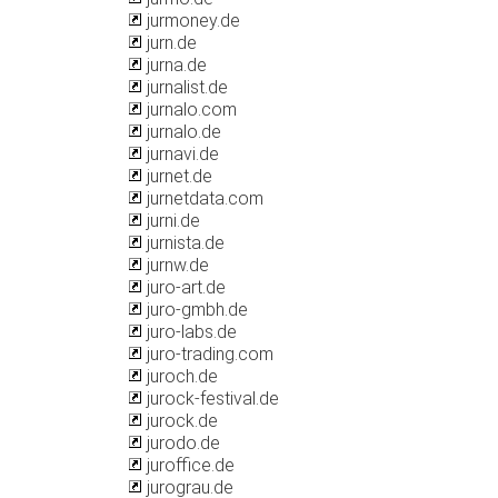
jurmoney.de
jurn.de
jurna.de
jurnalist.de
jurnalo.com
jurnalo.de
jurnavi.de
jurnet.de
jurnetdata.com
jurni.de
jurnista.de
jurnw.de
juro-art.de
juro-gmbh.de
juro-labs.de
juro-trading.com
juroch.de
jurock-festival.de
jurock.de
jurodo.de
juroffice.de
jurograu.de