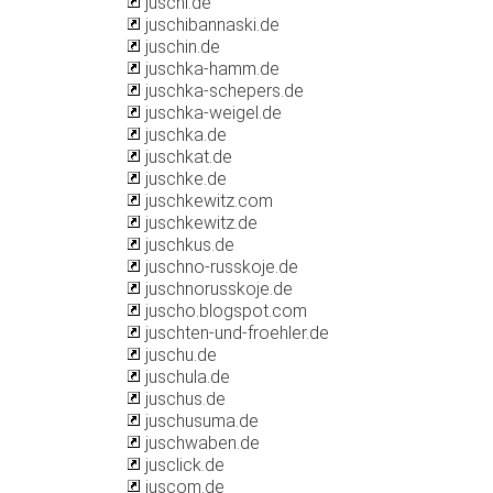
juschi.de
juschibannaski.de
juschin.de
juschka-hamm.de
juschka-schepers.de
juschka-weigel.de
juschka.de
juschkat.de
juschke.de
juschkewitz.com
juschkewitz.de
juschkus.de
juschno-russkoje.de
juschnorusskoje.de
juscho.blogspot.com
juschten-und-froehler.de
juschu.de
juschula.de
juschus.de
juschusuma.de
juschwaben.de
jusclick.de
juscom.de