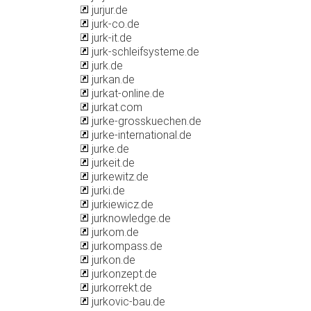
jurjur.de
jurk-co.de
jurk-it.de
jurk-schleifsysteme.de
jurk.de
jurkan.de
jurkat-online.de
jurkat.com
jurke-grosskuechen.de
jurke-international.de
jurke.de
jurkeit.de
jurkewitz.de
jurki.de
jurkiewicz.de
jurknowledge.de
jurkom.de
jurkompass.de
jurkon.de
jurkonzept.de
jurkorrekt.de
jurkovic-bau.de