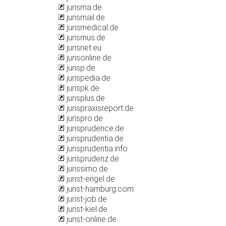
jurisma.de
jurismail.de
jurismedical.de
jurismus.de
jurisnet.eu
jurisonline.de
jurisp.de
jurispedia.de
jurispk.de
jurisplus.de
jurispraxisreport.de
jurispro.de
jurisprudence.de
jurisprudentia.de
jurisprudentia.info
jurisprudenz.de
jurissimo.de
jurist-engel.de
jurist-hamburg.com
jurist-job.de
jurist-kiel.de
jurist-online.de