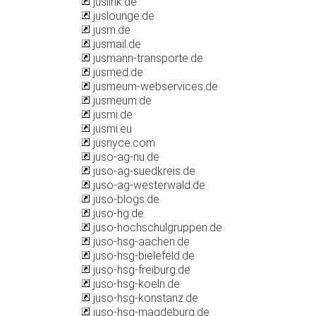
juslink.de
juslounge.de
jusm.de
jusmail.de
jusmann-transporte.de
jusmed.de
jusmeum-webservices.de
jusmeum.de
jusmi.de
jusmi.eu
jusnyce.com
juso-ag-nu.de
juso-ag-suedkreis.de
juso-ag-westerwald.de
juso-blogs.de
juso-hg.de
juso-hochschulgruppen.de
juso-hsg-aachen.de
juso-hsg-bielefeld.de
juso-hsg-freiburg.de
juso-hsg-koeln.de
juso-hsg-konstanz.de
juso-hsg-magdeburg.de