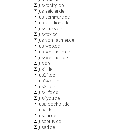
jus-racing.de
jus-seidler.de
jus-seminare.de
jus-solutions.de
jus-stuss.de
jus-tax.de
jus-von-raumer.de
jus-web.de
jus-weinheim.de
jus-weisheit.de
jus.de
jus1.de
jus21.de
jus24.com
jus24.de
jus4life.de
jus4you.de
jusa-bocholt.de
jusa.de
jusaar.de
jusability.de
jusad.de