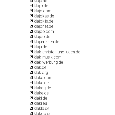
klaja.net
klajic.de
klajo.com
klajokas.de
klajoklis.de
klajonet.de
klajoo.com
klajoo.de
klaju-reisen.de
klaju.de
klak-christen-und-juden.de
klak-musik.com
klak-werbung.de
klak.de
klak.org
klaka.com
klaka.de
klakag.de
klake.de
klaki.de
klaki.eu
klakla.de
klakoo.de