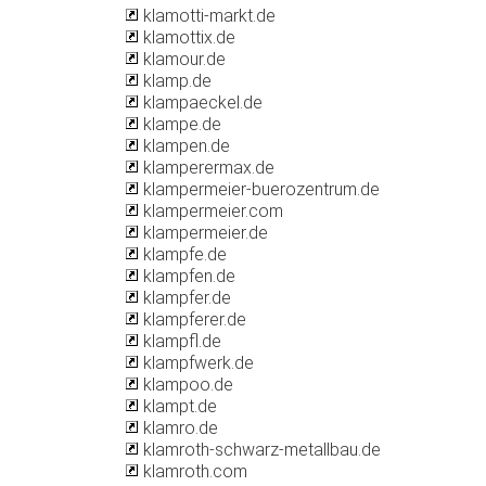
klamotti-markt.de
klamottix.de
klamour.de
klamp.de
klampaeckel.de
klampe.de
klampen.de
klamperermax.de
klampermeier-buerozentrum.de
klampermeier.com
klampermeier.de
klampfe.de
klampfen.de
klampfer.de
klampferer.de
klampfl.de
klampfwerk.de
klampoo.de
klampt.de
klamro.de
klamroth-schwarz-metallbau.de
klamroth.com