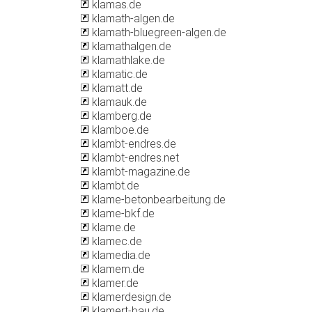
klamas.de
klamath-algen.de
klamath-bluegreen-algen.de
klamathalgen.de
klamathlake.de
klamatic.de
klamatt.de
klamauk.de
klamberg.de
klamboe.de
klambt-endres.de
klambt-endres.net
klambt-magazine.de
klambt.de
klame-betonbearbeitung.de
klame-bkf.de
klame.de
klamec.de
klamedia.de
klamem.de
klamer.de
klamerdesign.de
klamert-bau.de