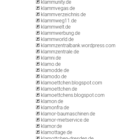
klammunity.de
klammvegas.de
klammverzeichnis.de
klammweg11.de
klammwelt.de
klammwerbung.de
klammworld.de
klammzentralbank.wordpress.com
klammzentrale.de
klamni.de
klamo.de
klamodde.de
klamodo.de
klamoettchen.blogspot.com
klamoettchen.de
klamoettchens.blogspot.com
klamon.de
klamonfra.de
klamor-baumaschinen.de
klamor-mietservice.de
klamor.de
klamottage.de
klamottchen-dresden.de