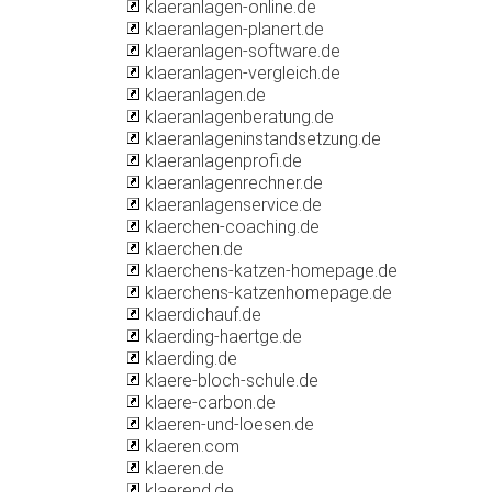
klaeranlagen-online.de
klaeranlagen-planert.de
klaeranlagen-software.de
klaeranlagen-vergleich.de
klaeranlagen.de
klaeranlagenberatung.de
klaeranlageninstandsetzung.de
klaeranlagenprofi.de
klaeranlagenrechner.de
klaeranlagenservice.de
klaerchen-coaching.de
klaerchen.de
klaerchens-katzen-homepage.de
klaerchens-katzenhomepage.de
klaerdichauf.de
klaerding-haertge.de
klaerding.de
klaere-bloch-schule.de
klaere-carbon.de
klaeren-und-loesen.de
klaeren.com
klaeren.de
klaerend.de