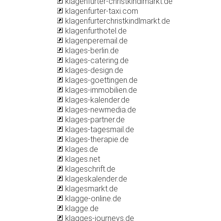
klagenfurter-christkindlmarkt.de
klagenfurter-taxi.com
klagenfurterchristkindlmarkt.de
klagenfurthotel.de
klagenperemail.de
klages-berlin.de
klages-catering.de
klages-design.de
klages-goettingen.de
klages-immobilien.de
klages-kalender.de
klages-newmedia.de
klages-partner.de
klages-tagesmail.de
klages-therapie.de
klages.de
klages.net
klageschrift.de
klageskalender.de
klagesmarkt.de
klagge-online.de
klagge.de
klagges-journeys.de