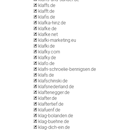
klaffs.de
klafft.de
klafis.de
klafka-hinz.de
klafke.de
klafke.net
klafki-marketing.eu
klafki.de
klafky.com
klafky.de
klafo.de
klafri-schroelie-bennigsen.de
klafs.de
klafschinski.de
klafsnederland.de
klaftenegger.de
klafter.de
klaftertief.de
klafuenf.de
klag-bolanden.de
klag-buehne.de
klag-dich-ein.de