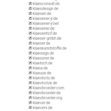
klaesconsult.de
klaesdesign.de
klaesen.de
klaesener-jr.de
klaesener-jr.net
klaesener.de
klaesenhof.de
klaeser-gmbh.de
klaeser.de
klaeskunststoffe.de
klaessigs.de
klaessner.de
klaetsch.de
klaeui.de
klaeuse.de
klaevbotz.de
klaevbotze.de
klaevbroeder.com
klaevbroeder.de
klaevbroeder.org
klaever.de
klaevers.de