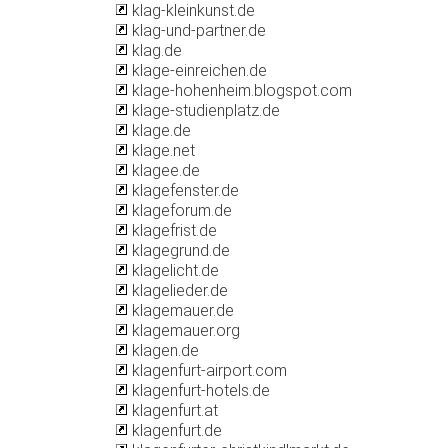
klag-kleinkunst.de
klag-und-partner.de
klag.de
klage-einreichen.de
klage-hohenheim.blogspot.com
klage-studienplatz.de
klage.de
klage.net
klagee.de
klagefenster.de
klageforum.de
klagefrist.de
klagegrund.de
klagelicht.de
klagelieder.de
klagemauer.de
klagemauer.org
klagen.de
klagenfurt-airport.com
klagenfurt-hotels.de
klagenfurt.at
klagenfurt.de