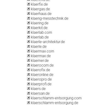
klaerfix.de
klaergas.de
klaerhaus.de
klaerig-messtechnik.de
klaering.de
klaerkit.de
klaerlab.com
klaerlab.de
klaerle-architektur.de
klaerle.de
klaermax.com
klaermax.de
klaerner.de
klaerocom.de
klaerofix.de
klaeronline.de
klaeropro.de
klaerprofi.de
klaers.de
klaersan.de
klaerschlamm-entsorgung.com
klaerschlamm-entsorgung.de