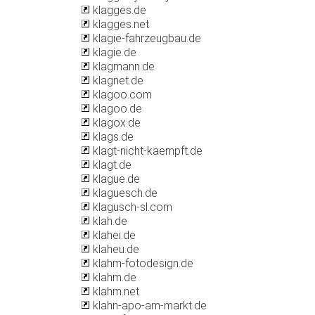
klagges.de
klagges.net
klagie-fahrzeugbau.de
klagie.de
klagmann.de
klagnet.de
klagoo.com
klagoo.de
klagox.de
klags.de
klagt-nicht-kaempft.de
klagt.de
klague.de
klaguesch.de
klagusch-sl.com
klah.de
klahei.de
klaheu.de
klahm-fotodesign.de
klahm.de
klahm.net
klahn-apo-am-markt.de