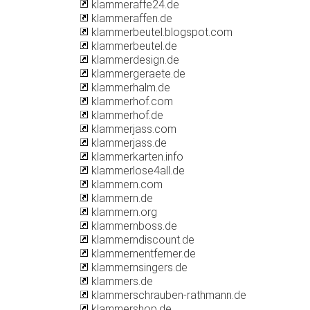
klammeraffe24.de
klammeraffen.de
klammerbeutel.blogspot.com
klammerbeutel.de
klammerdesign.de
klammergeraete.de
klammerhalm.de
klammerhof.com
klammerhof.de
klammerjass.com
klammerjass.de
klammerkarten.info
klammerlose4all.de
klammern.com
klammern.de
klammern.org
klammernboss.de
klammerndiscount.de
klammernentferner.de
klammernsingers.de
klammers.de
klammerschrauben-rathmann.de
klammershop.de