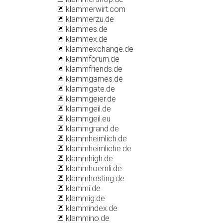
klammerwirt.com
klammerzu.de
klammes.de
klammex.de
klammexchange.de
klammforum.de
klammfriends.de
klammgames.de
klammgate.de
klammgeier.de
klammgeil.de
klammgeil.eu
klammgrand.de
klammheimlich.de
klammheimliche.de
klammhigh.de
klammhoernli.de
klammhosting.de
klammi.de
klammig.de
klammindex.de
klammino.de