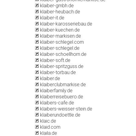
klaiber-gmbh.de
klaiber-heubach.de
klaiber-it.de
klaiber-karosseriebau.de
klaiber-kuechen.de
klaiber-markisen.de
klaiber-schlegel.com
klaiber-schlegel.de
klaiber-schoellhorn.de
klaiber-soft.de
klaiber-spritzguss.de
klaiber-torbau.de
klaiber.de
klaiberclubmarkise.de
klaiberfamily.de
klaiberreisebuero.de
klaibers-cafe.de
klaibers-weisser-stein.de
klaiberundoettle.de
klaic.de
klaid.com
klaila.de