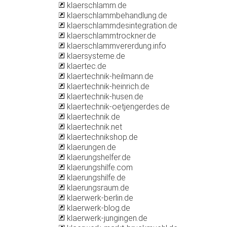
klaerschlamm.de
klaerschlammbehandlung.de
klaerschlammdesintegration.de
klaerschlammtrockner.de
klaerschlammvererdung.info
klaersysteme.de
klaertec.de
klaertechnik-heilmann.de
klaertechnik-heinrich.de
klaertechnik-husen.de
klaertechnik-oetjengerdes.de
klaertechnik.de
klaertechnik.net
klaertechnikshop.de
klaerungen.de
klaerungshelfer.de
klaerungshilfe.com
klaerungshilfe.de
klaerungsraum.de
klaerwerk-berlin.de
klaerwerk-blog.de
klaerwerk-jungingen.de