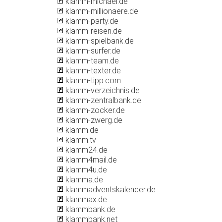
klamm-michael.de
klamm-millionaere.de
klamm-party.de
klamm-reisen.de
klamm-spielbank.de
klamm-surfer.de
klamm-team.de
klamm-texter.de
klamm-tipp.com
klamm-verzeichnis.de
klamm-zentralbank.de
klamm-zocker.de
klamm-zwerg.de
klamm.de
klamm.tv
klamm24.de
klamm4mail.de
klamm4u.de
klamma.de
klammadventskalender.de
klammax.de
klammbank.de
klammbank.net