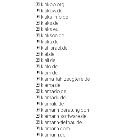
klakoo.org
klakow.de
klaks-info.de
klaks.de
klaks.eu
klakson.de
klaku.de
klal-israel.de
klal.de
klali.de
klalo.de
klam.de
klama-fahrzeugteile.de
klama.de
klamado.de
klamadu.de
klamalu.de
klamann-beratung.com
klamann-software.de
klamann-tiefbau.de
klamann.com
klamann.de