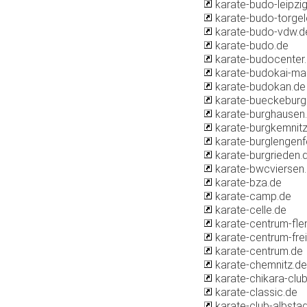
karate-budo-leipzi
karate-budo-torge
karate-budo-vdw.d
karate-budo.de
karate-budocenter
karate-budokai-ma
karate-budokan.de
karate-bueckeburg
karate-burghausen
karate-burgkemnitz
karate-burglengenf
karate-burgrieden.
karate-bwcviersen
karate-bza.de
karate-camp.de
karate-celle.de
karate-centrum-fle
karate-centrum-fre
karate-centrum.de
karate-chemnitz.de
karate-chikara-clu
karate-classic.de
karate-club-albstad