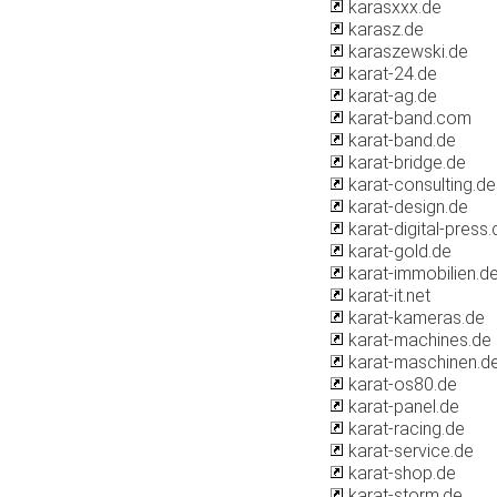
karasxxx.de
karasz.de
karaszewski.de
karat-24.de
karat-ag.de
karat-band.com
karat-band.de
karat-bridge.de
karat-consulting.de
karat-design.de
karat-digital-press.
karat-gold.de
karat-immobilien.d
karat-it.net
karat-kameras.de
karat-machines.de
karat-maschinen.d
karat-os80.de
karat-panel.de
karat-racing.de
karat-service.de
karat-shop.de
karat-storm.de