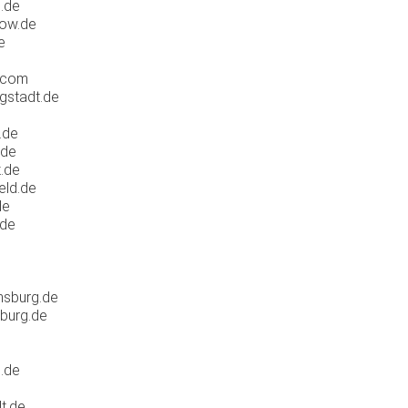
g.de
low.de
e
.com
gstadt.de
.de
.de
.de
eld.de
de
.de
nsburg.de
iburg.de
b.de
t.de