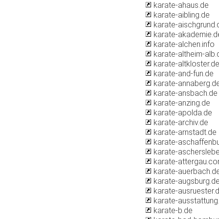
karate-ahaus.de
karate-aibling.de
karate-aischgrund.
karate-akademie.d
karate-alchen.info
karate-altheim-alb.
karate-altkloster.d
karate-and-fun.de
karate-annaberg.d
karate-ansbach.de
karate-anzing.de
karate-apolda.de
karate-archiv.de
karate-arnstadt.de
karate-aschaffenbu
karate-aschersleb
karate-attergau.c
karate-auerbach.d
karate-augsburg.d
karate-ausruester.
karate-ausstattung
karate-b.de