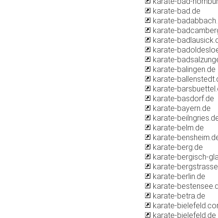
karate-bad-hombur
karate-bad.de
karate-badabbach
karate-badcamber
karate-badlausick.
karate-badoldeslo
karate-badsalzung
karate-balingen.de
karate-ballenstedt.
karate-barsbuettel
karate-basdorf.de
karate-bayern.de
karate-beilngries.d
karate-belm.de
karate-bensheim.d
karate-berg.de
karate-bergisch-gl
karate-bergstrasse
karate-berlin.de
karate-bestensee.
karate-betra.de
karate-bielefeld.c
karate-bielefeld.de