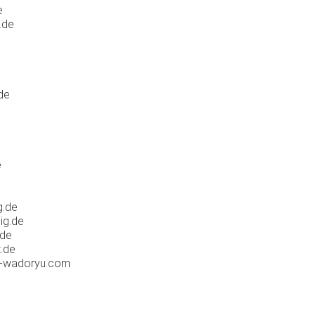
e
.de
de
e
g.de
ig.de
.de
t.de
e-wadoryu.com