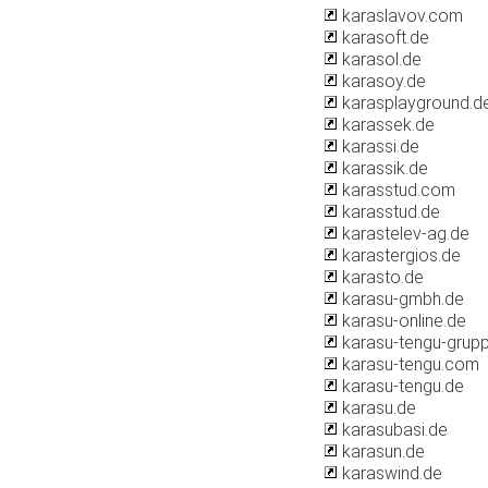
karaslavov.com
karasoft.de
karasol.de
karasoy.de
karasplayground.d
karassek.de
karassi.de
karassik.de
karasstud.com
karasstud.de
karastelev-ag.de
karastergios.de
karasto.de
karasu-gmbh.de
karasu-online.de
karasu-tengu-grup
karasu-tengu.com
karasu-tengu.de
karasu.de
karasubasi.de
karasun.de
karaswind.de