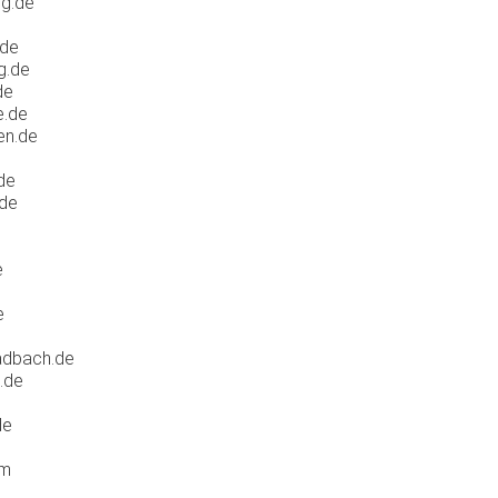
g.de
.de
g.de
de
e.de
en.de
de
.de
e
e
adbach.de
.de
de
om