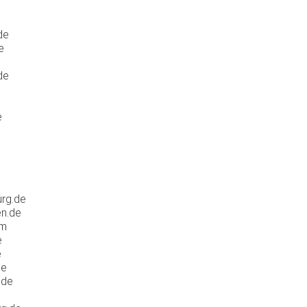
de
e
de
e
e
rg.de
en.de
om
e
e
de
.de