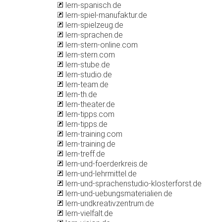
lern-spanisch.de
lern-spiel-manufaktur.de
lern-spielzeug.de
lern-sprachen.de
lern-stern-online.com
lern-stern.com
lern-stube.de
lern-studio.de
lern-team.de
lern-th.de
lern-theater.de
lern-tipps.com
lern-tipps.de
lern-training.com
lern-training.de
lern-treff.de
lern-und-foerderkreis.de
lern-und-lehrmittel.de
lern-und-sprachenstudio-klosterforst.de
lern-und-uebungsmaterialien.de
lern-undkreativzentrum.de
lern-vielfalt.de