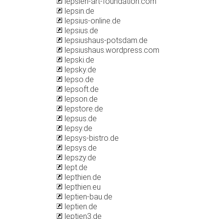
lepsien-art-foundation.com
lepsin.de
lepsius-online.de
lepsius.de
lepsiushaus-potsdam.de
lepsiushaus.wordpress.com
lepski.de
lepsky.de
lepso.de
lepsoft.de
lepson.de
lepstore.de
lepsus.de
lepsy.de
lepsys-bistro.de
lepsys.de
lepszy.de
lept.de
lepthien.de
lepthien.eu
leptien-bau.de
leptien.de
leptien3.de