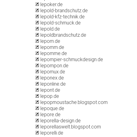
lepoker.de
lepold-brandschutz.de
lepold-kfz-technik.de
lepold-schmuck.de
lepold.de
lepoldbrandschutz.de
lepom.de
lepomm.de
lepomme.de
lepompier-schmuckdesign.de
lepompon.de
lepomux.de
leponex.de
leponline.de
lepont.de
lepop.de
lepopmoustache.blogspot.com
lepoque.de
lepore.de
leporella-design.de
leporellaswelt.blogspot.com
leporelli.de