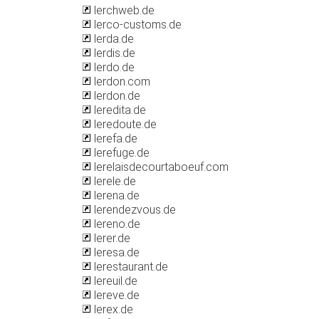
lerchweb.de
lerco-customs.de
lerda.de
lerdis.de
lerdo.de
lerdon.com
lerdon.de
leredita.de
leredoute.de
lerefa.de
lerefuge.de
lerelaisdecourtaboeuf.com
lerele.de
lerena.de
lerendezvous.de
lereno.de
lerer.de
leresa.de
lerestaurant.de
lereuil.de
lereve.de
lerex.de