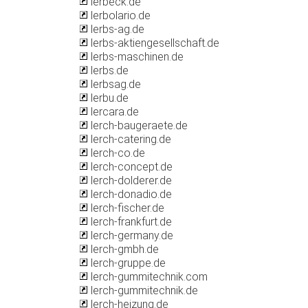
lerbeck.de
lerbolario.de
lerbs-ag.de
lerbs-aktiengesellschaft.de
lerbs-maschinen.de
lerbs.de
lerbsag.de
lerbu.de
lercara.de
lerch-baugeraete.de
lerch-catering.de
lerch-co.de
lerch-concept.de
lerch-dolderer.de
lerch-donadio.de
lerch-fischer.de
lerch-frankfurt.de
lerch-germany.de
lerch-gmbh.de
lerch-gruppe.de
lerch-gummitechnik.com
lerch-gummitechnik.de
lerch-heizung.de