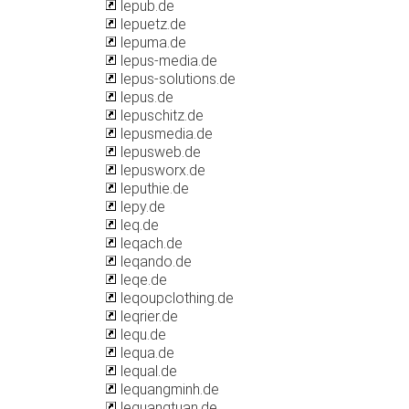
lepub.de
lepuetz.de
lepuma.de
lepus-media.de
lepus-solutions.de
lepus.de
lepuschitz.de
lepusmedia.de
lepusweb.de
lepusworx.de
leputhie.de
lepy.de
leq.de
leqach.de
leqando.de
leqe.de
leqoupclothing.de
leqrier.de
lequ.de
lequa.de
lequal.de
lequangminh.de
lequangtuan.de