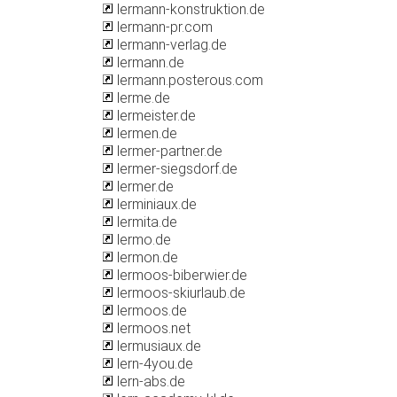
lermann-konstruktion.de
lermann-pr.com
lermann-verlag.de
lermann.de
lermann.posterous.com
lerme.de
lermeister.de
lermen.de
lermer-partner.de
lermer-siegsdorf.de
lermer.de
lerminiaux.de
lermita.de
lermo.de
lermon.de
lermoos-biberwier.de
lermoos-skiurlaub.de
lermoos.de
lermoos.net
lermusiaux.de
lern-4you.de
lern-abs.de