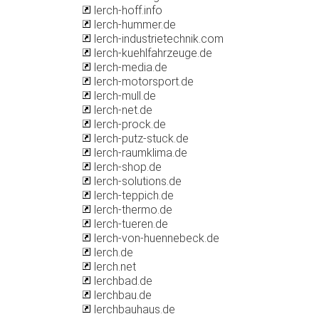
lerch-hoff.info
lerch-hummer.de
lerch-industrietechnik.com
lerch-kuehlfahrzeuge.de
lerch-media.de
lerch-motorsport.de
lerch-mull.de
lerch-net.de
lerch-prock.de
lerch-putz-stuck.de
lerch-raumklima.de
lerch-shop.de
lerch-solutions.de
lerch-teppich.de
lerch-thermo.de
lerch-tueren.de
lerch-von-huennebeck.de
lerch.de
lerch.net
lerchbad.de
lerchbau.de
lerchbauhaus.de