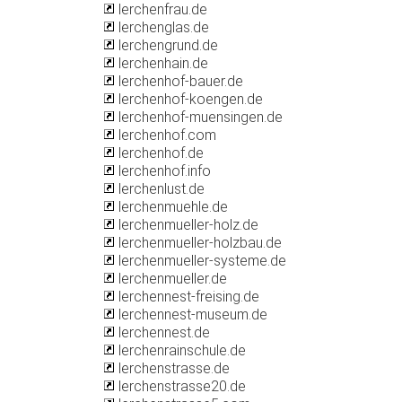
lerchenfrau.de
lerchenglas.de
lerchengrund.de
lerchenhain.de
lerchenhof-bauer.de
lerchenhof-koengen.de
lerchenhof-muensingen.de
lerchenhof.com
lerchenhof.de
lerchenhof.info
lerchenlust.de
lerchenmuehle.de
lerchenmueller-holz.de
lerchenmueller-holzbau.de
lerchenmueller-systeme.de
lerchenmueller.de
lerchennest-freising.de
lerchennest-museum.de
lerchennest.de
lerchenrainschule.de
lerchenstrasse.de
lerchenstrasse20.de