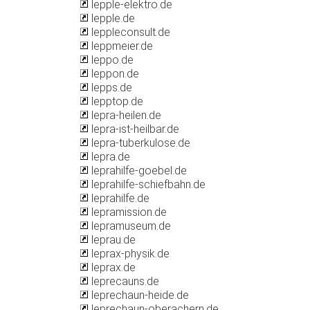
lepple-elektro.de
lepple.de
leppleconsult.de
leppmeier.de
leppo.de
leppon.de
lepps.de
lepptop.de
lepra-heilen.de
lepra-ist-heilbar.de
lepra-tuberkulose.de
lepra.de
leprahilfe-goebel.de
leprahilfe-schiefbahn.de
leprahilfe.de
lepramission.de
lepramuseum.de
leprau.de
leprax-physik.de
leprax.de
leprecauns.de
leprechaun-heide.de
leprechaun-oberachern.de