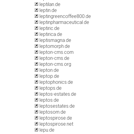
leptilan.de
leptin.de
leptingreencoffee800.de
leptinpharmaceutical.de
leptiric.de
leptirica.de
leptismagna.de
leptomorph.de
lepton-cms.com
lepton-cms.de
lepton-cms.org
lepton.de
leptop.de
leptophonics.de
leptops.de
leptos-estates.de
leptos.de
leptosestates.de
leptosom.de
leptospirose.de
leptospirose.net
lepu.de