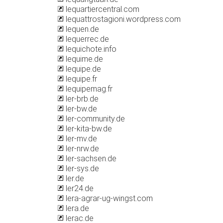
lequartiercentral.com
lequattrostagioni.wordpress.com
lequen.de
lequerrec.de
lequichote.info
lequime.de
lequipe.de
lequipe.fr
lequipemag.fr
ler-brb.de
ler-bw.de
ler-community.de
ler-kita-bw.de
ler-mv.de
ler-nrw.de
ler-sachsen.de
ler-sys.de
ler.de
ler24.de
lera-agrar-ug-wingst.com
lera.de
lerac.de