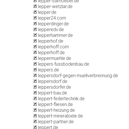
lepper-stilmoebel.de
lepper-wetzlar.de
lepper.de
lepper24.com
lepperdinger.de
lepperedv.de
lepperhammer.de
lepperhof.de
lepperhoff.com
lepperhoff.de
leppermuehle.de
leppers-fussbodenbau.de
leppers.de
leppersdorf-gegen-muellverbrennung.de
leppersdorf.de
leppersdorfer.de
leppert-bau.de
leppert-federtechnik.de
leppert-fliesen.de
leppert-heizung.de
leppert-mineraloele.de
leppert-partner.de
leppert.de