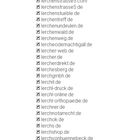
lerchenstrasse5.com
lerchenstrasse5.de
lerchenstueble.de
lerchentreff.de
lerchenundeulen.de
lerchenwald.de
lerchenweg.de
lercheodernachtigall.de
lercher-web.de
lercher.de
lercherdirekt.de
lerchesberg.de
lerchgmbh.de
lerchit.de
lerchl-druck.de
lerchl-online.de
lerchl-orthopaedie.de
lerchner.de
lerchnotarrecht.de
lerchok.de
lerchs.de
lerchshop.de
lerchvonhuennebeck.de