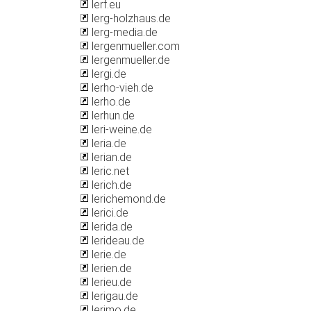
lerf.eu
lerg-holzhaus.de
lerg-media.de
lergenmueller.com
lergenmueller.de
lergi.de
lerho-vieh.de
lerho.de
lerhun.de
leri-weine.de
leria.de
lerian.de
leric.net
lerich.de
lerichemond.de
lerici.de
lerida.de
lerideau.de
lerie.de
lerien.de
lerieu.de
lerigau.de
lerimo.de