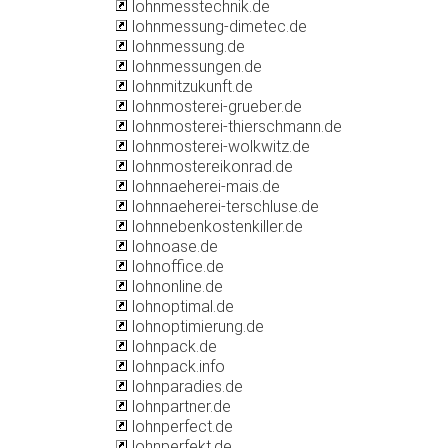
lohnmesstechnik.de
lohnmessung-dimetec.de
lohnmessung.de
lohnmessungen.de
lohnmitzukunft.de
lohnmosterei-grueber.de
lohnmosterei-thierschmann.de
lohnmosterei-wolkwitz.de
lohnmostereikonrad.de
lohnnaeherei-mais.de
lohnnaeherei-terschluse.de
lohnnebenkostenkiller.de
lohnoase.de
lohnoffice.de
lohnonline.de
lohnoptimal.de
lohnoptimierung.de
lohnpack.de
lohnpack.info
lohnparadies.de
lohnpartner.de
lohnperfect.de
lohnperfekt.de