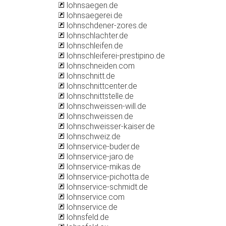
lohnsaegen.de
lohnsaegerei.de
lohnschdener-zores.de
lohnschlachter.de
lohnschleifen.de
lohnschleiferei-prestipino.de
lohnschneiden.com
lohnschnitt.de
lohnschnittcenter.de
lohnschnittstelle.de
lohnschweissen-will.de
lohnschweissen.de
lohnschweisser-kaiser.de
lohnschweiz.de
lohnservice-buder.de
lohnservice-jaro.de
lohnservice-mikas.de
lohnservice-pichotta.de
lohnservice-schmidt.de
lohnservice.com
lohnservice.de
lohnsfeld.de