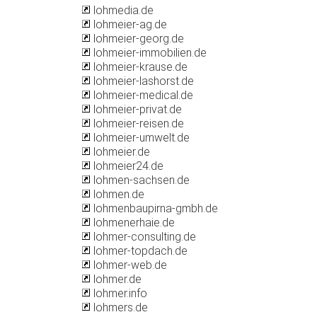
lohmedia.de
lohmeier-ag.de
lohmeier-georg.de
lohmeier-immobilien.de
lohmeier-krause.de
lohmeier-lashorst.de
lohmeier-medical.de
lohmeier-privat.de
lohmeier-reisen.de
lohmeier-umwelt.de
lohmeier.de
lohmeier24.de
lohmen-sachsen.de
lohmen.de
lohmenbaupirna-gmbh.de
lohmenerhaie.de
lohmer-consulting.de
lohmer-topdach.de
lohmer-web.de
lohmer.de
lohmer.info
lohmers.de