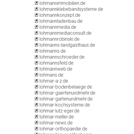
lohmannimmobilien.de
lohmannklebebandsysteme.de
lohmannkonzept.de
lohmannladenbau.de
lohmannmedia.de
lohmannmediaconsult.de
lohmannrobinski.de
lohmanns-landgasthaus.de
lohmanns.de
lohmannschroeder.de
lohmannsfeld.de
lohmannweb.de
lohmans.de
lohmar-a-z.de
lohmar-bodenbelaege.de
lohmar-gaertenundmehr.de
lohmar-gartenundmehr.de
lohmar-kochsysteme.de
lohmar-lutz-eger.de
lohmar-meller.de
lohmar-news.de
lohmar-orthopaedie.de