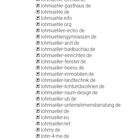
lohmuehle-gasthaus.de
lohmuehle.de
lohmuehle.info
lohmuehle.org
lohmuehlen-echo.de
lohmuehlengymnasium.de
lohmueller-arzt.de
lohmueller-badbuchau.de
lohmueller-einrichten.de
lohmueller-fenster.de
lohmueller-heess.de
lohmueller-immobilien.de
lohmueller-landtechnik.de
lohmueller-lichtundwohnen.de
lohmueller-raum-design.de
lohmueller-ub.de
lohmueller-unternehmensberatung.de
lohmueller.de
lohmueller.eu
lohmueller.net
lohmy.de
lohn-4-me.de