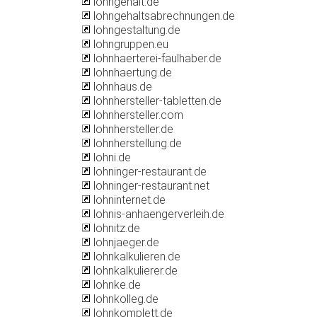
lohngehalt.de
lohngehaltsabrechnungen.de
lohngestaltung.de
lohngruppen.eu
lohnhaerterei-faulhaber.de
lohnhaertung.de
lohnhaus.de
lohnhersteller-tabletten.de
lohnhersteller.com
lohnhersteller.de
lohnherstellung.de
lohni.de
lohninger-restaurant.de
lohninger-restaurant.net
lohninternet.de
lohnis-anhaengerverleih.de
lohnitz.de
lohnjaeger.de
lohnkalkulieren.de
lohnkalkulierer.de
lohnke.de
lohnkolleg.de
lohnkomplett.de