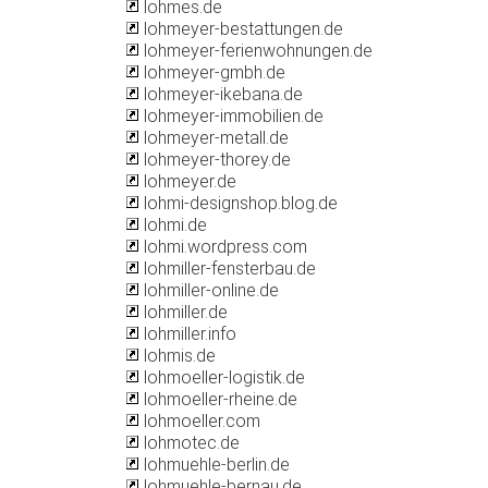
lohmes.de
lohmeyer-bestattungen.de
lohmeyer-ferienwohnungen.de
lohmeyer-gmbh.de
lohmeyer-ikebana.de
lohmeyer-immobilien.de
lohmeyer-metall.de
lohmeyer-thorey.de
lohmeyer.de
lohmi-designshop.blog.de
lohmi.de
lohmi.wordpress.com
lohmiller-fensterbau.de
lohmiller-online.de
lohmiller.de
lohmiller.info
lohmis.de
lohmoeller-logistik.de
lohmoeller-rheine.de
lohmoeller.com
lohmotec.de
lohmuehle-berlin.de
lohmuehle-bernau.de