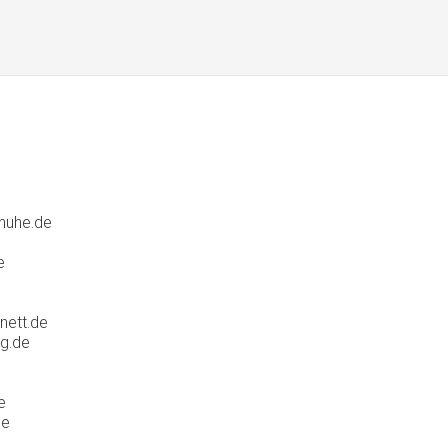
huhe.de
e
nett.de
g.de
e
de