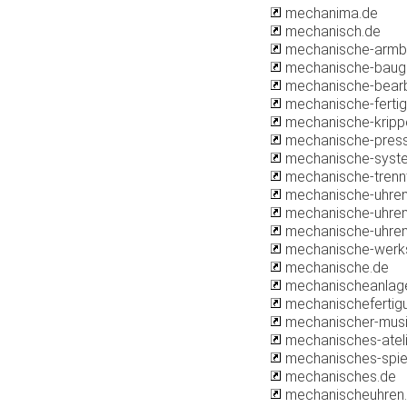
mechanima.de
mechanisch.de
mechanische-armb
mechanische-baug
mechanische-bearb
mechanische-fertig
mechanische-kripp
mechanische-pres
mechanische-syst
mechanische-trenn
mechanische-uhren-
mechanische-uhre
mechanische-uhren
mechanische-werkst
mechanische.de
mechanischeanlag
mechanischefertig
mechanischer-musi
mechanisches-ateli
mechanisches-spie
mechanisches.de
mechanischeuhren