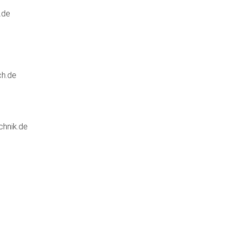
.de
ch.de
chnik.de