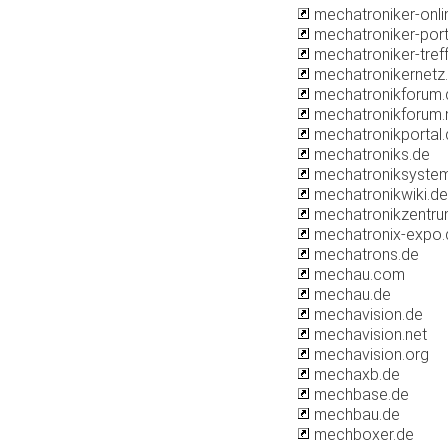
mechatroniker-onli
mechatroniker-port
mechatroniker-tref
mechatronikernetz
mechatronikforum.
mechatronikforum.
mechatronikportal.
mechatroniks.de
mechatroniksyste
mechatronikwiki.de
mechatronikzentru
mechatronix-expo.
mechatrons.de
mechau.com
mechau.de
mechavision.de
mechavision.net
mechavision.org
mechaxb.de
mechbase.de
mechbau.de
mechboxer.de