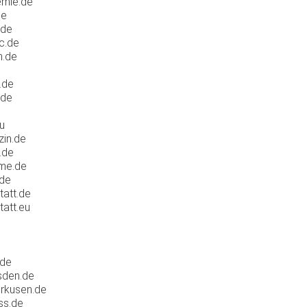
mie.de
de
.de
c.de
n.de
.de
.de
u
in.de
.de
me.de
.de
att.de
att.eu
.de
sden.de
rkusen.de
ss.de