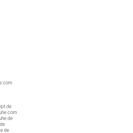
s.com
pt.de
ruhe.com
uhe.de
.de
ce.de