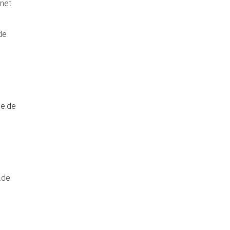
net
de
e.de
e
.de