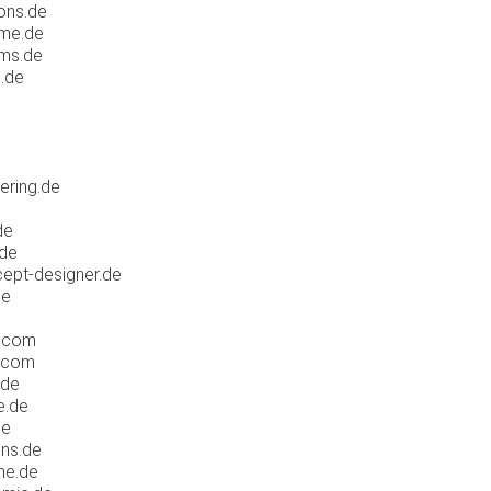
ons.de
me.de
ms.de
c.de
ering.de
de
.de
ept-designer.de
de
.com
.com
.de
e.de
de
ns.de
me.de