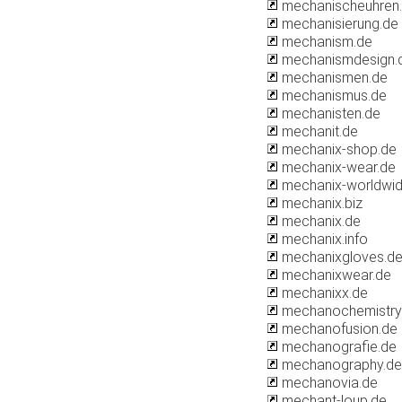
mechanischeuhren.
mechanisierung.de
mechanism.de
mechanismdesign.
mechanismen.de
mechanismus.de
mechanisten.de
mechanit.de
mechanix-shop.de
mechanix-wear.de
mechanix-worldwid
mechanix.biz
mechanix.de
mechanix.info
mechanixgloves.d
mechanixwear.de
mechanixx.de
mechanochemistry
mechanofusion.de
mechanografie.de
mechanography.de
mechanovia.de
mechant-loup.de