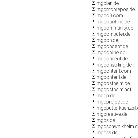
mgclan.de
mgcmonrepos.de
mgco3.com
mgcoaching.de
mgcommunity.de
mgcomputer.de
mgcon.de
mgconcept.de
mgconline.de
mgconnect.de
mgconsulting.de
mgcontent.com
mgcontent.de
mgcostheim.de
mgcostheim.net
mgcp.de
mgcproject.de
mgcputterkuenzell.
mgcreative.de
mgcs.de
mgcschwaikheim.d
mgcss.de