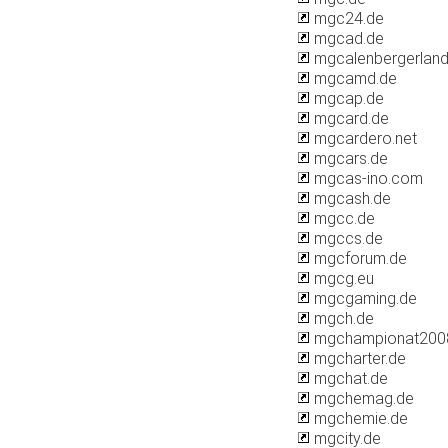
mgc24.de
mgcad.de
mgcalenbergerland
mgcamd.de
mgcap.de
mgcard.de
mgcardero.net
mgcars.de
mgcas-ino.com
mgcash.de
mgcc.de
mgccs.de
mgcforum.de
mgcg.eu
mgcgaming.de
mgch.de
mgchampionat200
mgcharter.de
mgchat.de
mgchemag.de
mgchemie.de
mgcity.de