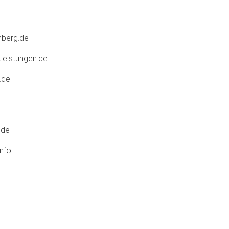
berg.de
leistungen.de
.de
.de
nfo