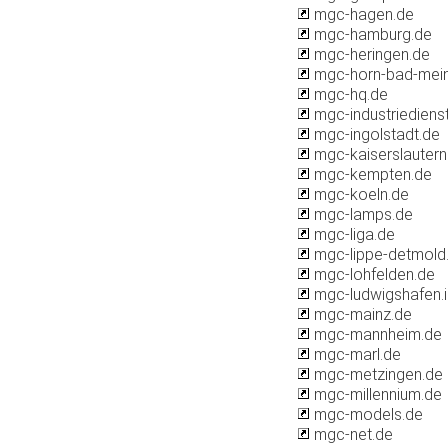
mgc-hagen.de
mgc-hamburg.de
mgc-heringen.de
mgc-horn-bad-mein
mgc-hq.de
mgc-industriedienst
mgc-ingolstadt.de
mgc-kaiserslautern
mgc-kempten.de
mgc-koeln.de
mgc-lamps.de
mgc-liga.de
mgc-lippe-detmold
mgc-lohfelden.de
mgc-ludwigshafen.i
mgc-mainz.de
mgc-mannheim.de
mgc-marl.de
mgc-metzingen.de
mgc-millennium.de
mgc-models.de
mgc-net.de