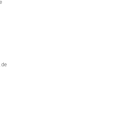
e
.de