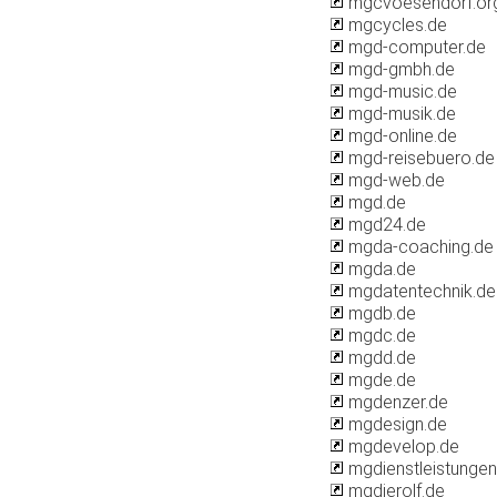
mgcvoesendorf.or
mgcycles.de
mgd-computer.de
mgd-gmbh.de
mgd-music.de
mgd-musik.de
mgd-online.de
mgd-reisebuero.de
mgd-web.de
mgd.de
mgd24.de
mgda-coaching.de
mgda.de
mgdatentechnik.de
mgdb.de
mgdc.de
mgdd.de
mgde.de
mgdenzer.de
mgdesign.de
mgdevelop.de
mgdienstleistungen
mgdierolf.de