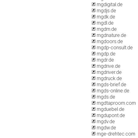
mgdigital.de
mgdjs.de
mgdk.de
mgdl.de
mgdm.de
mgdnature.de
mgdoors.de
mgdp-consult.de
mgdp.de
mgdr.de
mgdrive.de
mgdriver.de
mgdruck.de
mgds-brief.de
mgds-online.de
mgds.de
mgdtaproom.com
mgduebel.de
mgdupont.de
mgdv.de
mgdw.de
mge-drehtec.com