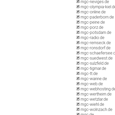
mgc-neviges.de
mgc-olympia-kiel.d
mgc-online.de
mgc-paderborn.de
mgc-peine.de
mgc-porz.de
mgc-potsdam.de
mgc-radio.de
mgc-remseck.de
mgc-ronsdorf.de
mgc-schaefersee.
mgc-suedwest.de
mgc-sulzfeld.de
mgc-tigmar.de
mgc-tt.de
mgc-wanne.de
mgc-web.de
mgc-webhosting.d
mgc-wertheim.de
mgc-wetzlar.de
mgc-wiehl.de
mgc-wolnzach.de
mgc.de