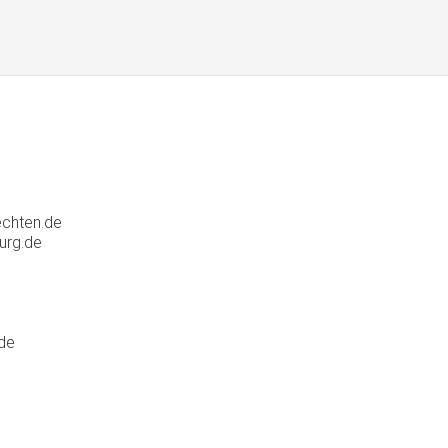
chten.de
urg.de
de