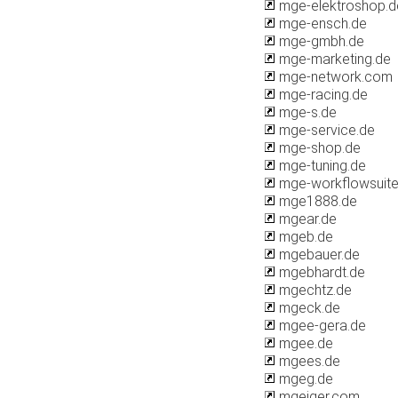
mge-elektroshop.d
mge-ensch.de
mge-gmbh.de
mge-marketing.de
mge-network.com
mge-racing.de
mge-s.de
mge-service.de
mge-shop.de
mge-tuning.de
mge-workflowsuite
mge1888.de
mgear.de
mgeb.de
mgebauer.de
mgebhardt.de
mgechtz.de
mgeck.de
mgee-gera.de
mgee.de
mgees.de
mgeg.de
mgeiger.com