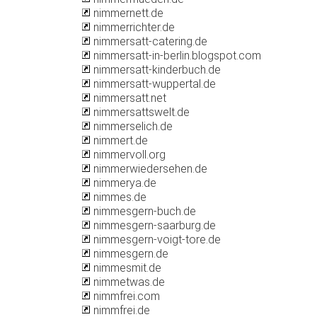
nimmernett.de
nimmerrichter.de
nimmersatt-catering.de
nimmersatt-in-berlin.blogspot.com
nimmersatt-kinderbuch.de
nimmersatt-wuppertal.de
nimmersatt.net
nimmersattswelt.de
nimmerselich.de
nimmert.de
nimmervoll.org
nimmerwiedersehen.de
nimmerya.de
nimmes.de
nimmesgern-buch.de
nimmesgern-saarburg.de
nimmesgern-voigt-tore.de
nimmesgern.de
nimmesmit.de
nimmetwas.de
nimmfrei.com
nimmfrei.de