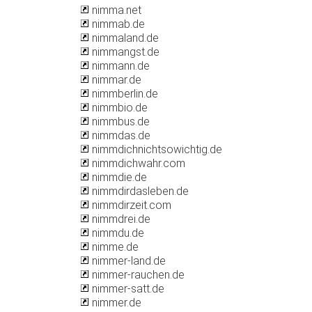
nimma.net
nimmab.de
nimmaland.de
nimmangst.de
nimmann.de
nimmar.de
nimmberlin.de
nimmbio.de
nimmbus.de
nimmdas.de
nimmdichnichtsowichtig.de
nimmdichwahr.com
nimmdie.de
nimmdirdasleben.de
nimmdirzeit.com
nimmdrei.de
nimmdu.de
nimme.de
nimmer-land.de
nimmer-rauchen.de
nimmer-satt.de
nimmer.de