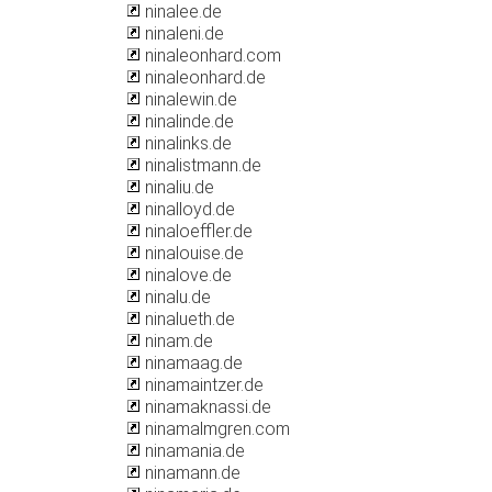
ninalee.de
ninaleni.de
ninaleonhard.com
ninaleonhard.de
ninalewin.de
ninalinde.de
ninalinks.de
ninalistmann.de
ninaliu.de
ninalloyd.de
ninaloeffler.de
ninalouise.de
ninalove.de
ninalu.de
ninalueth.de
ninam.de
ninamaag.de
ninamaintzer.de
ninamaknassi.de
ninamalmgren.com
ninamania.de
ninamann.de