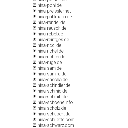
nina-pohl.de
nina-preissler.net
nina-puhlmann.de
nina-randel.de
nina-rausch.de
nina-rebel.de
nina-reintges.de
nina-ricci.de
nina-richel.de
nina-richter.de
nina-ruge.de
nina-sam.de
nina-samira.de
nina-sascha.de
nina-schindler.de
nina-schmid.de
nina-schmitt.de
nina-schoene.info
nina-scholz.de
nina-schubert.de
nina-schuette.com
nina-schwarz.com