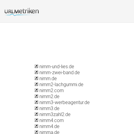
nimm-und-lies.de
nimm-zwei-band.de
nimm.de
nimm2-lachgummi.de
nimm2.com
nimm2.de
nimm3-werbeagentur.de
nimm3.de
nimm3zahl2.de
nimm4.com
nimm4.de
nimma.de