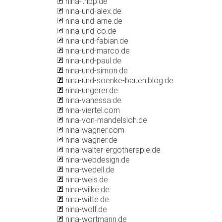
nina-tripp.de
nina-und-alex.de
nina-und-arne.de
nina-und-co.de
nina-und-fabian.de
nina-und-marco.de
nina-und-paul.de
nina-und-simon.de
nina-und-soenke-bauen.blog.de
nina-ungerer.de
nina-vanessa.de
nina-viertel.com
nina-von-mandelsloh.de
nina-wagner.com
nina-wagner.de
nina-walter-ergotherapie.de
nina-webdesign.de
nina-wedell.de
nina-weis.de
nina-wilke.de
nina-witte.de
nina-wolf.de
nina-wortmann.de