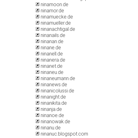
ninamoon.de
ninamor.de
ninamuecke.de
ninamueller.de
ninanachtigal.de
ninanails.de
ninanan.de
ninane.de
ninanell.de
ninanera.de
ninanet.de
ninaneu.de
ninaneumann.de
ninanews.de
ninanicolussi.de
ninanight.de
ninanikita.de
ninanja.de
ninanoe.de
ninanowak.de
ninanu.de
ninanuc.blogspot.com