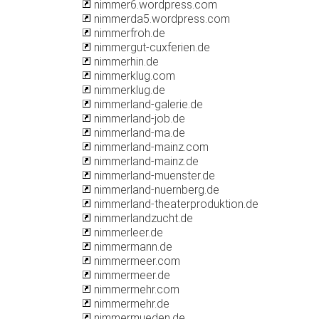
nimmer6.wordpress.com
nimmerda5.wordpress.com
nimmerfroh.de
nimmergut-cuxferien.de
nimmerhin.de
nimmerklug.com
nimmerklug.de
nimmerland-galerie.de
nimmerland-job.de
nimmerland-ma.de
nimmerland-mainz.com
nimmerland-mainz.de
nimmerland-muenster.de
nimmerland-nuernberg.de
nimmerland-theaterproduktion.de
nimmerlandzucht.de
nimmerleer.de
nimmermann.de
nimmermeer.com
nimmermeer.de
nimmermehr.com
nimmermehr.de
nimmermueden.de