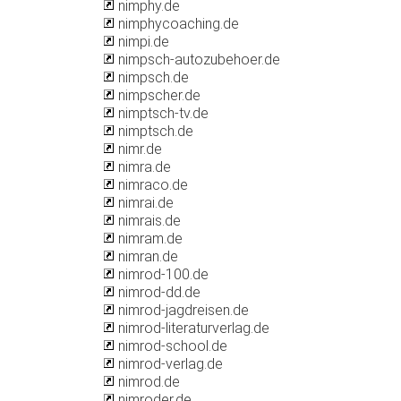
nimphy.de
nimphycoaching.de
nimpi.de
nimpsch-autozubehoer.de
nimpsch.de
nimpscher.de
nimptsch-tv.de
nimptsch.de
nimr.de
nimra.de
nimraco.de
nimrai.de
nimrais.de
nimram.de
nimran.de
nimrod-100.de
nimrod-dd.de
nimrod-jagdreisen.de
nimrod-literaturverlag.de
nimrod-school.de
nimrod-verlag.de
nimrod.de
nimroder.de