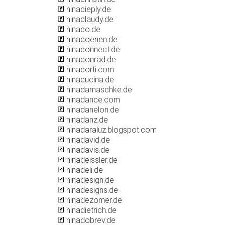
ninacieply.de
ninaclaudy.de
ninaco.de
ninacoenen.de
ninaconnect.de
ninaconrad.de
ninacorti.com
ninacucina.de
ninadamaschke.de
ninadance.com
ninadanelon.de
ninadanz.de
ninadaraluz.blogspot.com
ninadavid.de
ninadavis.de
ninadeissler.de
ninadeli.de
ninadesign.de
ninadesigns.de
ninadezomer.de
ninadietrich.de
ninadobrev.de