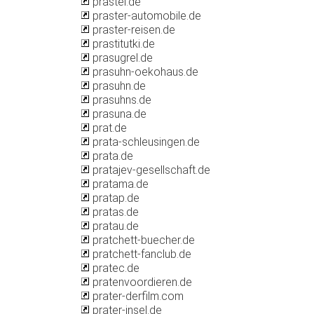
prastel.de
praster-automobile.de
praster-reisen.de
prastitutki.de
prasugrel.de
prasuhn-oekohaus.de
prasuhn.de
prasuhns.de
prasuna.de
prat.de
prata-schleusingen.de
prata.de
pratajev-gesellschaft.de
pratama.de
pratap.de
pratas.de
pratau.de
pratchett-buecher.de
pratchett-fanclub.de
pratec.de
pratenvoordieren.de
prater-derfilm.com
prater-insel.de