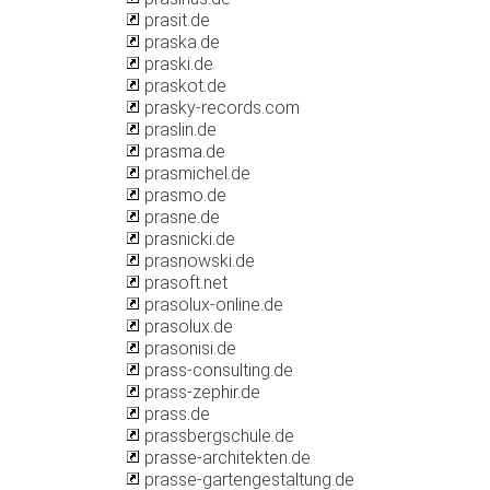
prasit.de
praska.de
praski.de
praskot.de
prasky-records.com
praslin.de
prasma.de
prasmichel.de
prasmo.de
prasne.de
prasnicki.de
prasnowski.de
prasoft.net
prasolux-online.de
prasolux.de
prasonisi.de
prass-consulting.de
prass-zephir.de
prass.de
prassbergschule.de
prasse-architekten.de
prasse-gartengestaltung.de