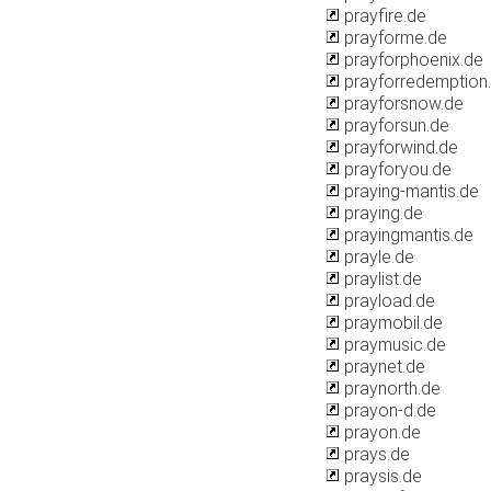
prayfire.de
prayforme.de
prayforphoenix.de
prayforredemption
prayforsnow.de
prayforsun.de
prayforwind.de
prayforyou.de
praying-mantis.de
praying.de
prayingmantis.de
prayle.de
praylist.de
prayload.de
praymobil.de
praymusic.de
praynet.de
praynorth.de
prayon-d.de
prayon.de
prays.de
praysis.de