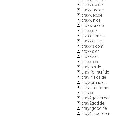
praxview.de
praxware.de
praxweb.de
praxwin.de
praxworx.de
praxx.de
praxxaion.de
praxxies.de
praxxis.com
praxxis.de
praxxiz.de
praxxo.de
pray-bih.de
pray-for-surf.de
pray-n-ride.de
pray-online.de
pray-station.net
pray.de
pray2gether.de
pray2god.de
pray4good.de
pray4israel.com