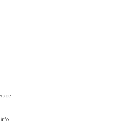
rs.de
.info