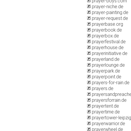
prayer-boys.com
prayer-niche.de
prayer-painting.de
prayer-request.de
prayerbase.org
prayerbook.de
prayerbox.de
prayerfestival.de
prayerhouse.de
prayerinitiative.de
prayerland.de
prayerlounge.de
prayerpark.de
prayerpoint.de
prayers-for-rain.de
prayers.de
prayersandpreache
prayersforrain.de
prayertent.de
prayertime.de
prayertower-leipzig
prayerwarrior.de
prayerwheel.de