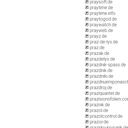
praysoft.de
praytime.de
praytime.info
praytogod.de
praywatch.de
prayweb.de
prayz.de
praz-de-lys.de
praz.de
prazak.de
prazdelys.de
prazdnik-spass.de
prazdnik.de
prazdniki.de
prazdnuemponasc
prazdroj.de
praziquantel.de
prazisionsfolien.c
praznik.de
prazol.de
prazolcontrol.de
prazor.de
prazsky-krysarik.d