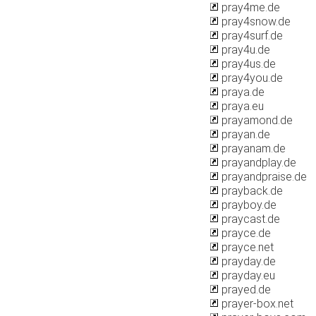
pray4me.de
pray4snow.de
pray4surf.de
pray4u.de
pray4us.de
pray4you.de
praya.de
praya.eu
prayamond.de
prayan.de
prayanam.de
prayandplay.de
prayandpraise.de
prayback.de
prayboy.de
praycast.de
prayce.de
prayce.net
prayday.de
prayday.eu
prayed.de
prayer-box.net