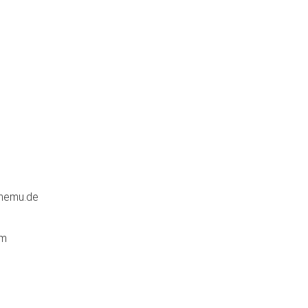
hemu.de
om
e