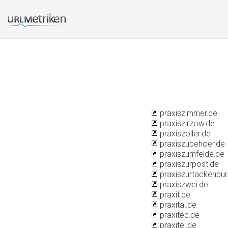
praxiszimmer.de
praxiszirzow.de
praxiszoller.de
praxiszubehoer.de
praxiszumfelde.de
praxiszurpost.de
praxiszurtackenbur
praxiszwei.de
praxit.de
praxital.de
praxitec.de
praxitel.de