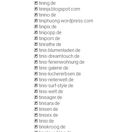
tining.de
tininja.blogspot.com
tinino.de
tiniphuong.wordpress.com
tinipix.de
tinipopp.de
tiniporn.de
tinirathe.de
tinis-blumenladen.de
tinis-dreamtouch.de
tinis-ferienwohnung.de
tinis-galerie.de
tinis-kichererbsen.de
tinis-reiterwelt.de
tinis-surf-style.de
tinis-welt.de
tinisager.de
tinisara.de
tinisen.de
tinisex.de
tinisi.de
tiniskroog.de