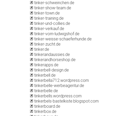
tinker-schweinchen.de
tinker-show-team.de
tinker-town.de
tinker-training.de
tinker-und-collies.de
tinker-verkauf.de
tinker-vom-ludwigshof.de
tinker-weisse-schaeferhunde.de
tinker-zucht.de
tinker.de
tinkerandaussies.de
tinkerandhorseshop.de
tinkerapps.de
tinkerbell-design.de
tinkerbell.de
tinkerbella712.wordpress.com
tinkerbelle-werbeagentur.de
tinkerbelle.de
tinkerbells.wordpress.com
tinkerbels-bastelkiste.blogspot.com
tinkerboard.de
tinkerbox.de