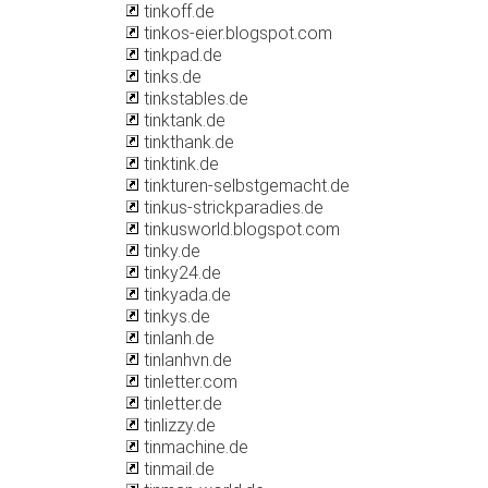
tinkoff.de
tinkos-eier.blogspot.com
tinkpad.de
tinks.de
tinkstables.de
tinktank.de
tinkthank.de
tinktink.de
tinkturen-selbstgemacht.de
tinkus-strickparadies.de
tinkusworld.blogspot.com
tinky.de
tinky24.de
tinkyada.de
tinkys.de
tinlanh.de
tinlanhvn.de
tinletter.com
tinletter.de
tinlizzy.de
tinmachine.de
tinmail.de