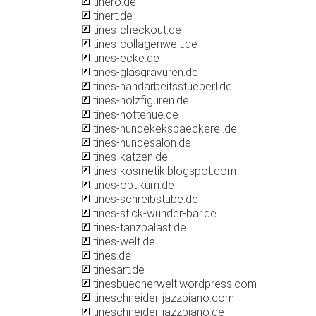
tinero.de
tinert.de
tines-checkout.de
tines-collagenwelt.de
tines-ecke.de
tines-glasgravuren.de
tines-handarbeitsstueberl.de
tines-holzfiguren.de
tines-hottehue.de
tines-hundekeksbaeckerei.de
tines-hundesalon.de
tines-katzen.de
tines-kosmetik.blogspot.com
tines-optikum.de
tines-schreibstube.de
tines-stick-wunder-bar.de
tines-tanzpalast.de
tines-welt.de
tines.de
tinesart.de
tinesbuecherwelt.wordpress.com
tineschneider-jazzpiano.com
tineschneider-jazzpiano.de