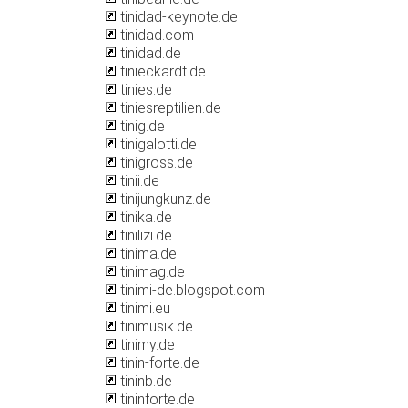
tinidad-keynote.de
tinidad.com
tinidad.de
tinieckardt.de
tinies.de
tiniesreptilien.de
tinig.de
tinigalotti.de
tinigross.de
tinii.de
tinijungkunz.de
tinika.de
tinilizi.de
tinima.de
tinimag.de
tinimi-de.blogspot.com
tinimi.eu
tinimusik.de
tinimy.de
tinin-forte.de
tininb.de
tininforte.de