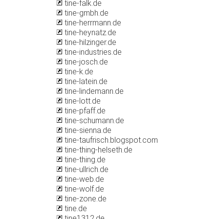
tine-falk.de
tine-gmbh.de
tine-herrmann.de
tine-heynatz.de
tine-hilzinger.de
tine-industries.de
tine-josch.de
tine-k.de
tine-latein.de
tine-lindemann.de
tine-lott.de
tine-pfaff.de
tine-schumann.de
tine-sienna.de
tine-taufrisch.blogspot.com
tine-thing-helseth.de
tine-thing.de
tine-ullrich.de
tine-web.de
tine-wolf.de
tine-zone.de
tine.de
tine1312.de