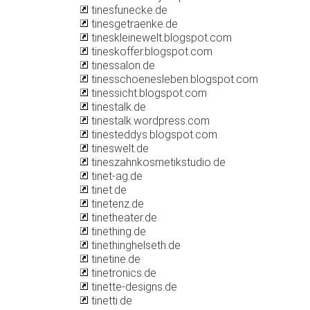
tinesfunecke.de
tinesgetraenke.de
tineskleinewelt.blogspot.com
tineskoffer.blogspot.com
tinessalon.de
tinesschoenesleben.blogspot.com
tinessicht.blogspot.com
tinestalk.de
tinestalk.wordpress.com
tinesteddys.blogspot.com
tineswelt.de
tineszahnkosmetikstudio.de
tinet-ag.de
tinet.de
tinetenz.de
tinetheater.de
tinething.de
tinethinghelseth.de
tinetine.de
tinetronics.de
tinette-designs.de
tinetti.de