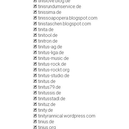
tinislove.blog.de
tinisrundumservice.de
tinissima.de
tinissoapopera.blogspot.com
tinistaschen.blogspot.com
tinita.de
tinitool.de
tinitron.de
tinitus-ag.de
tinitus-liga.de
tinitus-music.de
tinitus-rock.de
tinitus-rockt.org
tinitus-studio.de
tinitus.de
tinitus79.de
tinitussis.de
tinitusstadl.de
tinituz.de
tinity.de
tinityrannical.wordpress.com
tinius.de
tinius.org