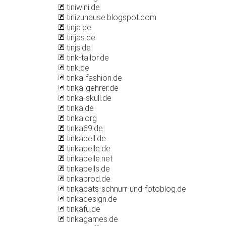
tiniwini.de
tinizuhause.blogspot.com
tinja.de
tinjas.de
tinjs.de
tink-tailor.de
tink.de
tinka-fashion.de
tinka-gehrer.de
tinka-skull.de
tinka.de
tinka.org
tinka69.de
tinkabell.de
tinkabelle.de
tinkabelle.net
tinkabells.de
tinkabrod.de
tinkacats-schnurr-und-fotoblog.de
tinkadesign.de
tinkafu.de
tinkagames.de