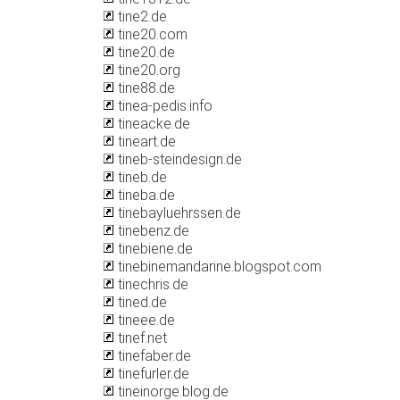
tine2.de
tine20.com
tine20.de
tine20.org
tine88.de
tinea-pedis.info
tineacke.de
tineart.de
tineb-steindesign.de
tineb.de
tineba.de
tinebayluehrssen.de
tinebenz.de
tinebiene.de
tinebinemandarine.blogspot.com
tinechris.de
tined.de
tineee.de
tinef.net
tinefaber.de
tinefurler.de
tineinorge.blog.de