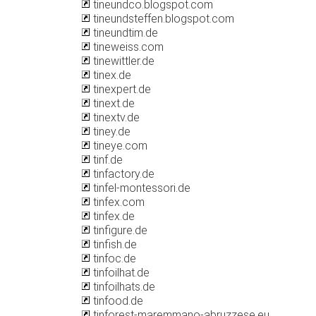
tineundco.blogspot.com
tineundsteffen.blogspot.com
tineundtim.de
tineweiss.com
tinewittler.de
tinex.de
tinexpert.de
tinext.de
tinextv.de
tiney.de
tineye.com
tinf.de
tinfactory.de
tinfel-montessori.de
tinfex.com
tinfex.de
tinfigure.de
tinfish.de
tinfoc.de
tinfoilhat.de
tinfoilhats.de
tinfood.de
tinforest-maremmano-abruzzese.eu