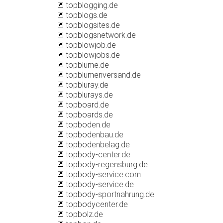
topblogging.de
topblogs.de
topblogsites.de
topblogsnetwork.de
topblowjob.de
topblowjobs.de
topblume.de
topblumenversand.de
topbluray.de
topblurays.de
topboard.de
topboards.de
topboden.de
topbodenbau.de
topbodenbelag.de
topbody-center.de
topbody-regensburg.de
topbody-service.com
topbody-service.de
topbody-sportnahrung.de
topbodycenter.de
topbolz.de