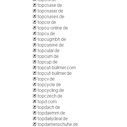
topcruise.de
topcruiser.de
topcruises.de
topcsr.de
topcu-online.de
topcu.de
topcugmbh.de
topcuisine.de
topcular.de
topcum.de
topcup.de
topcut-bullmer.com
topcut-bullmer.de
topcv.de
topcycle.de
topcycling.de
topczech.de
topd.com
topdach.de
topdaemm.de
topdailydeal.de
topdamenschuhe.de