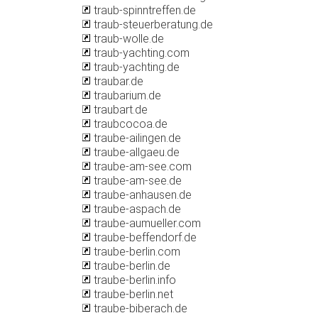
traub-spinntreffen.de
traub-steuerberatung.de
traub-wolle.de
traub-yachting.com
traub-yachting.de
traubar.de
traubarium.de
traubart.de
traubcocoa.de
traube-ailingen.de
traube-allgaeu.de
traube-am-see.com
traube-am-see.de
traube-anhausen.de
traube-aspach.de
traube-aumueller.com
traube-beffendorf.de
traube-berlin.com
traube-berlin.de
traube-berlin.info
traube-berlin.net
traube-biberach.de