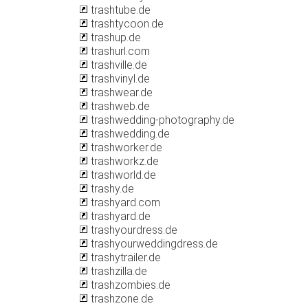
trashtube.de
trashtycoon.de
trashup.de
trashurl.com
trashville.de
trashvinyl.de
trashwear.de
trashweb.de
trashwedding-photography.de
trashwedding.de
trashworker.de
trashworkz.de
trashworld.de
trashy.de
trashyard.com
trashyard.de
trashyourdress.de
trashyourweddingdress.de
trashytrailer.de
trashzilla.de
trashzombies.de
trashzone.de