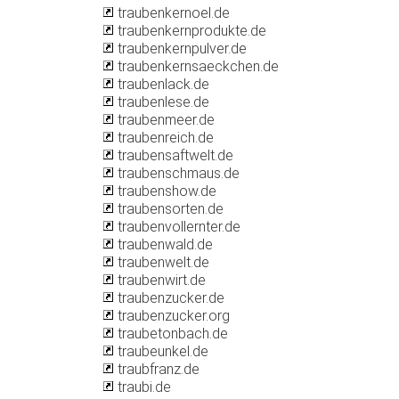
traubenkernoel.de
traubenkernprodukte.de
traubenkernpulver.de
traubenkernsaeckchen.de
traubenlack.de
traubenlese.de
traubenmeer.de
traubenreich.de
traubensaftwelt.de
traubenschmaus.de
traubenshow.de
traubensorten.de
traubenvollernter.de
traubenwald.de
traubenwelt.de
traubenwirt.de
traubenzucker.de
traubenzucker.org
traubetonbach.de
traubeunkel.de
traubfranz.de
traubi.de