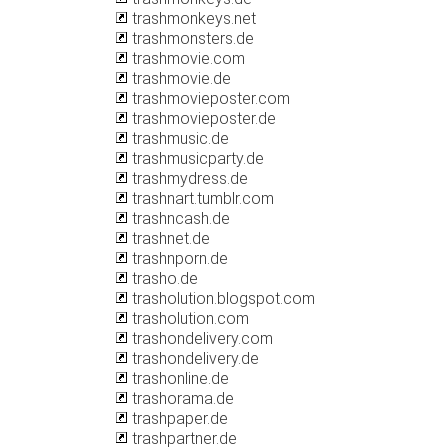
trashmonkeys.net
trashmonsters.de
trashmovie.com
trashmovie.de
trashmovieposter.com
trashmovieposter.de
trashmusic.de
trashmusicparty.de
trashmydress.de
trashnart.tumblr.com
trashncash.de
trashnet.de
trashnporn.de
trasho.de
trasholution.blogspot.com
trasholution.com
trashondelivery.com
trashondelivery.de
trashonline.de
trashorama.de
trashpaper.de
trashpartner.de