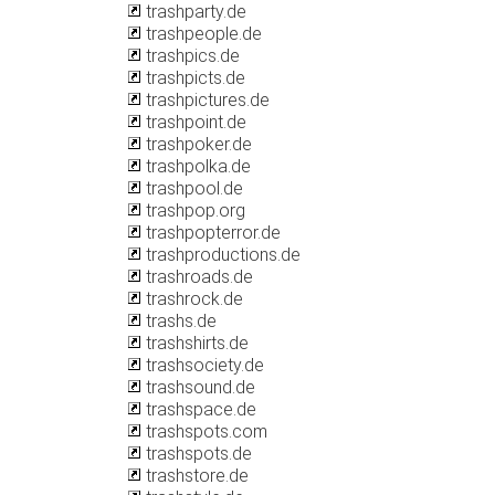
trashparty.de
trashpeople.de
trashpics.de
trashpicts.de
trashpictures.de
trashpoint.de
trashpoker.de
trashpolka.de
trashpool.de
trashpop.org
trashpopterror.de
trashproductions.de
trashroads.de
trashrock.de
trashs.de
trashshirts.de
trashsociety.de
trashsound.de
trashspace.de
trashspots.com
trashspots.de
trashstore.de