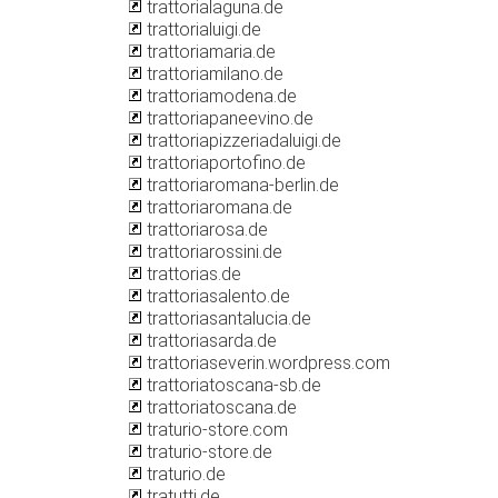
trattorialaguna.de
trattorialuigi.de
trattoriamaria.de
trattoriamilano.de
trattoriamodena.de
trattoriapaneevino.de
trattoriapizzeriadaluigi.de
trattoriaportofino.de
trattoriaromana-berlin.de
trattoriaromana.de
trattoriarosa.de
trattoriarossini.de
trattorias.de
trattoriasalento.de
trattoriasantalucia.de
trattoriasarda.de
trattoriaseverin.wordpress.com
trattoriatoscana-sb.de
trattoriatoscana.de
traturio-store.com
traturio-store.de
traturio.de
tratutti.de