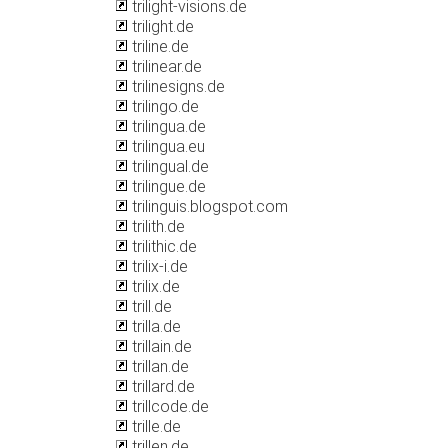
trilight-visions.de
trilight.de
triline.de
trilinear.de
trilinesigns.de
trilingo.de
trilingua.de
trilingua.eu
trilingual.de
trilingue.de
trilinguis.blogspot.com
trilith.de
trilithic.de
trilix-i.de
trilix.de
trill.de
trilla.de
trillain.de
trillan.de
trillard.de
trillcode.de
trille.de
trillen.de