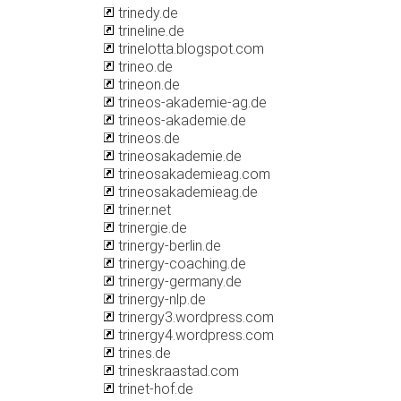
trinedy.de
trineline.de
trinelotta.blogspot.com
trineo.de
trineon.de
trineos-akademie-ag.de
trineos-akademie.de
trineos.de
trineosakademie.de
trineosakademieag.com
trineosakademieag.de
triner.net
trinergie.de
trinergy-berlin.de
trinergy-coaching.de
trinergy-germany.de
trinergy-nlp.de
trinergy3.wordpress.com
trinergy4.wordpress.com
trines.de
trineskraastad.com
trinet-hof.de