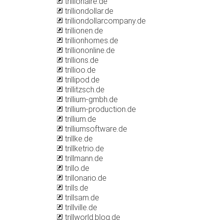
trillionaire.de
trilliondollar.de
trilliondollarcompany.de
trillionen.de
trillionhomes.de
trilliononline.de
trillions.de
trillioo.de
trillipod.de
trillitzsch.de
trillium-gmbh.de
trillium-production.de
trillium.de
trilliumsoftware.de
trillke.de
trillketrio.de
trillmann.de
trillo.de
trillonario.de
trills.de
trillsam.de
trillville.de
trillworld.blog.de