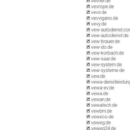
vevrier.de
vevrope.de
vevs.de
vevvigano.de
vevy.de
vew-autodienst.c
vew-autodienst.de
vew-brauer.de
vew-do.de
vew-korbach.de
vew-saar.de
vew-system.de
vew-systeme.de
vew.de
vewa-dienstleistun
vewa-ev.de
vewa.de
vewan.de
vewatech.de
vewbm.de
veweco.de
veweg.de
veweg24.de