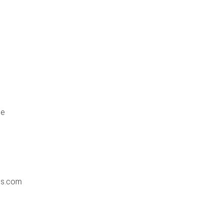
de
ss.com