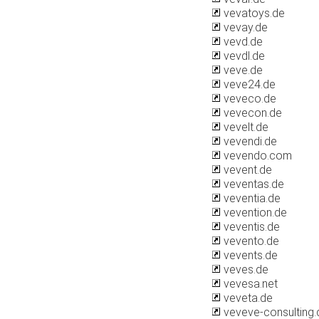
vevatoys.de
vevay.de
vevd.de
vevdl.de
veve.de
veve24.de
veveco.de
vevecon.de
vevelt.de
vevendi.de
vevendo.com
vevent.de
veventas.de
veventia.de
vevention.de
veventis.de
vevento.de
vevents.de
veves.de
vevesa.net
veveta.de
veveve-consulting.