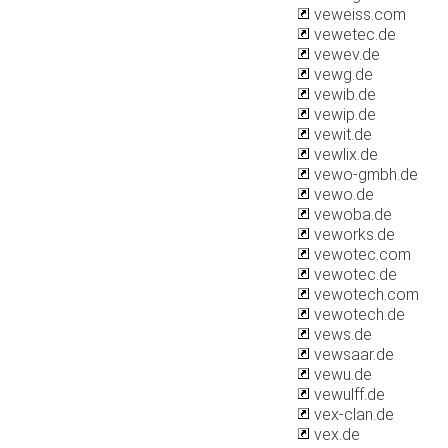
veweiss.com
vewetec.de
vewev.de
vewg.de
vewib.de
vewip.de
vewit.de
vewlix.de
vewo-gmbh.de
vewo.de
vewoba.de
veworks.de
vewotec.com
vewotec.de
vewotech.com
vewotech.de
vews.de
vewsaar.de
vewu.de
vewulff.de
vex-clan.de
vex.de