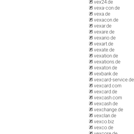
vex24.de
vexa-con.de
vexa.de
vexacon.de
vexar.de
vexare.de
vexario.de
vexart.de
vexate.de
vexation.de
vexations.de
vexatori.de
vexbank.de
vexcard-service.de
vexcard.com
vexcard.de
vexcash.com
vexcash.de
vexchange.de
vexclan.de
vexco.biz
vexco.de
vexcore.de