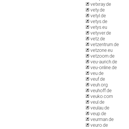
vetxray.de
vety.de
vetyl.de
vetys.de
vetys.eu
vetyver.de
vetz.de
vetzentrum.de
vetzone.eu
vetzoom.de
veu-aurich.de
veu-online.de
veu.de
veuf.de
veuh.org
veuhoff.de
veuko.com
veul.de
veulau.de
veup.de
veurman.de
veuro.de