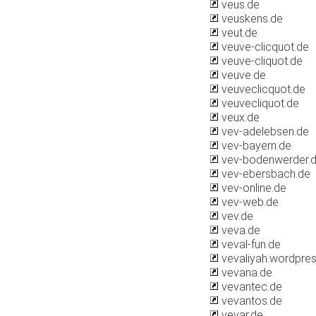
veus.de
veuskens.de
veut.de
veuve-clicquot.de
veuve-cliquot.de
veuve.de
veuveclicquot.de
veuvecliquot.de
veux.de
vev-adelebsen.de
vev-bayern.de
vev-bodenwerder.
vev-ebersbach.de
vev-online.de
vev-web.de
vev.de
veva.de
veval-fun.de
vevaliyah.wordpre
vevana.de
vevantec.de
vevantos.de
vevar.de