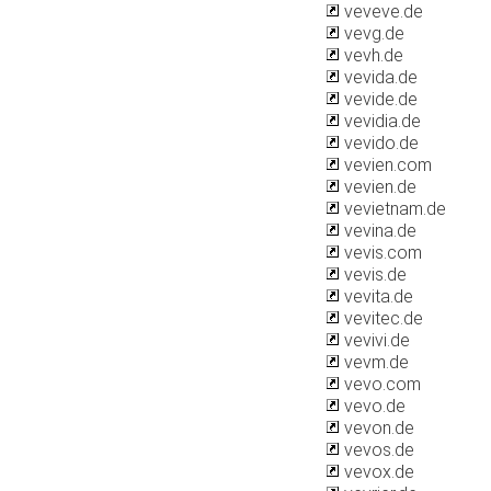
veveve.de
vevg.de
vevh.de
vevida.de
vevide.de
vevidia.de
vevido.de
vevien.com
vevien.de
vevietnam.de
vevina.de
vevis.com
vevis.de
vevita.de
vevitec.de
vevivi.de
vevm.de
vevo.com
vevo.de
vevon.de
vevos.de
vevox.de