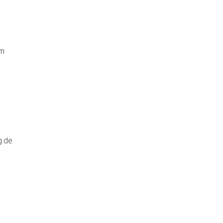
om
g.de