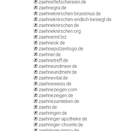
zaehnefletschereien.de
zaehnegra.de
zaehneknirschen-bruxismus.de
zaehneknirschen-endlich-besiegt.de
zaehneknirschen.de
zaehneknirschen.org
zaehnemit.biz
zaehneok.de
zaehneputzentogo.de
zaehner.de
zaehnetreff.de
zaehneundmeer.de
zaehneundmehr.de
zaehnevital.de
zaehneweiss.de
zaehnezeigen.com
zaehnezeigen.de
zaehnezumleben.de
zaehri.de
zaehringen.de
zaehringer-apotheke.de
zaehringer-choerle.de
zaehringer-immo.de