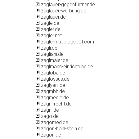
zaglauer-gegenfurtner.de
zaglauer-werbung.de
zaglauer.de
zagle.de
zagler.de
zagler.net
zaglermat.blogspot.com
zagli.de
zagliani.de
zaglmaier.de
zaglmann-einrichtung.de
zagloba.de
zaglossus.de
zaglyani.de
zagmbh.de
zagmedia.de
zagni-recht.de
zagni.de
zago.de
zagomed.de
zagon-hohl-stein.de
zagon.de