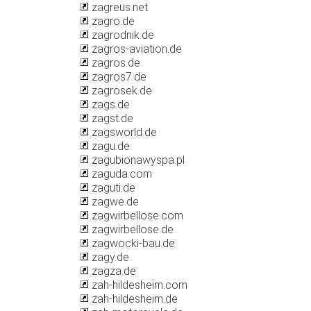
zagreus.net
zagro.de
zagrodnik.de
zagros-aviation.de
zagros.de
zagros7.de
zagrosek.de
zags.de
zagst.de
zagsworld.de
zagu.de
zagubionawyspa.pl
zaguda.com
zaguti.de
zagwe.de
zagwirbellose.com
zagwirbellose.de
zagwocki-bau.de
zagy.de
zagza.de
zah-hildesheim.com
zah-hildesheim.de