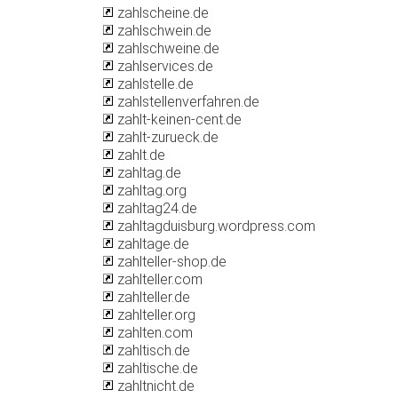
zahlscheine.de
zahlschwein.de
zahlschweine.de
zahlservices.de
zahlstelle.de
zahlstellenverfahren.de
zahlt-keinen-cent.de
zahlt-zurueck.de
zahlt.de
zahltag.de
zahltag.org
zahltag24.de
zahltagduisburg.wordpress.com
zahltage.de
zahlteller-shop.de
zahlteller.com
zahlteller.de
zahlteller.org
zahlten.com
zahltisch.de
zahltische.de
zahltnicht.de