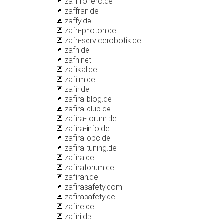
zaffironero.de
zaffran.de
zaffy.de
zafh-photon.de
zafh-servicerobotik.de
zafh.de
zafh.net
zafikal.de
zafilm.de
zafir.de
zafira-blog.de
zafira-club.de
zafira-forum.de
zafira-info.de
zafira-opc.de
zafira-tuning.de
zafira.de
zafiraforum.de
zafirah.de
zafirasafety.com
zafirasafety.de
zafire.de
zafiri.de