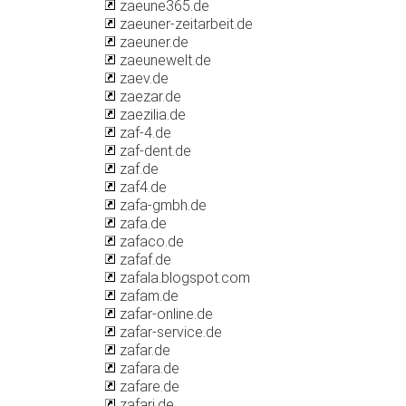
zaeune365.de
zaeuner-zeitarbeit.de
zaeuner.de
zaeunewelt.de
zaev.de
zaezar.de
zaezilia.de
zaf-4.de
zaf-dent.de
zaf.de
zaf4.de
zafa-gmbh.de
zafa.de
zafaco.de
zafaf.de
zafala.blogspot.com
zafam.de
zafar-online.de
zafar-service.de
zafar.de
zafara.de
zafare.de
zafari.de