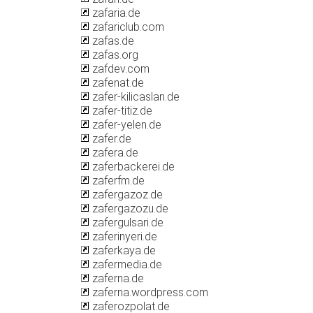
zafaria.de
zafariclub.com
zafas.de
zafas.org
zafdev.com
zafenat.de
zafer-kilicaslan.de
zafer-titiz.de
zafer-yelen.de
zafer.de
zafera.de
zaferbackerei.de
zaferfm.de
zafergazoz.de
zafergazozu.de
zafergulsari.de
zaferinyeri.de
zaferkaya.de
zafermedia.de
zaferna.de
zaferna.wordpress.com
zaferozpolat.de