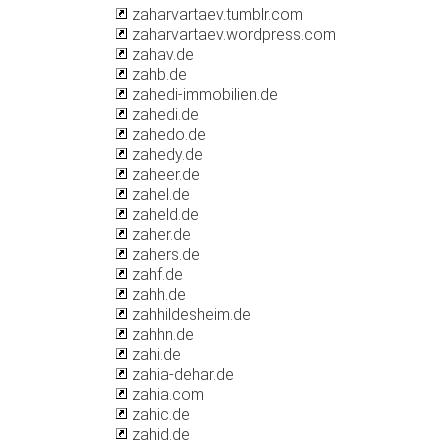
zaharvartaev.tumblr.com
zaharvartaev.wordpress.com
zahav.de
zahb.de
zahedi-immobilien.de
zahedi.de
zahedo.de
zahedy.de
zaheer.de
zahel.de
zaheld.de
zaher.de
zahers.de
zahf.de
zahh.de
zahhildesheim.de
zahhn.de
zahi.de
zahia-dehar.de
zahia.com
zahic.de
zahid.de