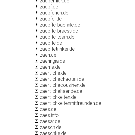
zaepernick.de
zaepf.de
zaepfchen.de
zaepfel.de
zaepfle-baehnle.de
zaepfle-braess.de
zaepfle-team.de
zaepfle.de
zaepfletrinker.de
zaeri.de
zaeringia.de
zaerna.de
zaertliche.de
zaertlichechaoten.de
zaertlichecousinen.de
zaertlichehaende.de
zaertlichkeiten.de
zaertlichkeitenmitfreunden.de
zaes.de
zaes.info
zaesar.de
zaesch.de
zaeschke.de